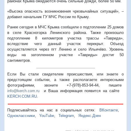
районах Крыма ожидаются очень сильные дожди, более 50 мм.
«Высока опасность возникновения чрезвычайных ситуаций», –
добавил начальник ГУ МЧС России по Крыму.
Ранее сегодня в МЧС Крыма
сообщили
о подтоплении 25 домов
в селе Красногорка Ленинского района. Также произошло
подтопление 8 километров участка трассы «Таврида»,
вследствие чего данный участок перекрыт. Объезд
осуществляется через пгт Ленино и село Ильичёво. Уровень
воды на затопленном участке «Тавриды» достиг 50
сантиметров.
Если Вы стали свидетелем происшествия, или знаете о
предстоящем событии, а также располагаете интересными
фотографиями, звоните +7-(978)-853-94-44,
пишите
info@kerch.com.ru
и Ваша информация появится на сайте
KERCH.COM.RU
.
Подписывайтесь на нас в социальных сетях
ВКонтакте
,
Одноклассники
,
YouTube
,
Telegram
,
Яндекс.Дзен