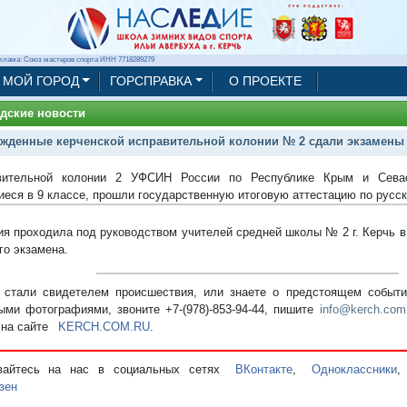
клама: Союз мастеров спорта ИНН 7718289279
МОЙ ГОРОД
ГОРСПРАВКА
О ПРОЕКТЕ
дские новости
жденные керченской исправительной колонии № 2 сдали экзамены
вительной колонии 2 УФСИН России по Республике Крым и Сева
еся в 9 классе, прошли государственную итоговую аттестацию по русск
ия проходила под руководством учителей средней школы № 2 г. Керчь 
го экзамена.
стали свидетелем происшествия, или знаете о предстоящем событии
ыми фотографиями, звоните +7-(978)-853-94-44,
пишите
info@kerch.com
 на сайте
KERCH.COM.RU
.
вайтесь на нас в социальных сетях
ВКонтакте
,
Одноклассники
зен