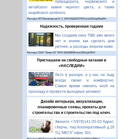
лабрадорита, норвежского и
китайского камня черного цвета, а также
индийского зелёного.
Реклама: ИП Миляновская Н. С. ИНН:911104727675 erid:2SDnjeWbdHU
Надежность, проверенная годами
Мы создаем окна ПВХ уже много
лет и знаем, как сделать дом
уютнее, а расходы энергии ниже.
Реклама: ООО "Линия СК" ИНН 9111030039 erid:2SDnjdvNRt7
Приглашаем на свободные катания в
«НАСЛЕДИИ»
Лето в разгаре, а у нас на льду
всегда свежо и комфортно.
Самое время сменить зной на
прохладу и провести выходные активно!
Дизайн интерьера, визуализации,
планировочные схемы, проекты для
строительства и строительство под ключ.
Звоните +7(978)141-05-03 Адрес:
г.Керчь, пер.Кооперативный д.26
ТЦ "МЕГА" офис 301.
Реклама: ИП Павленко М. Р. ИНН 911103871108 erid:2SDnjcRB4xz