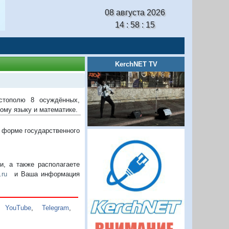
08 августа 2026
14 : 58 : 16
KerchNET TV
стополю 8 осуждённых,
ому языку и математике.
в форме государственного
, а также располагаете
.ru
и Ваша информация
,
YouTube
,
Telegram
,