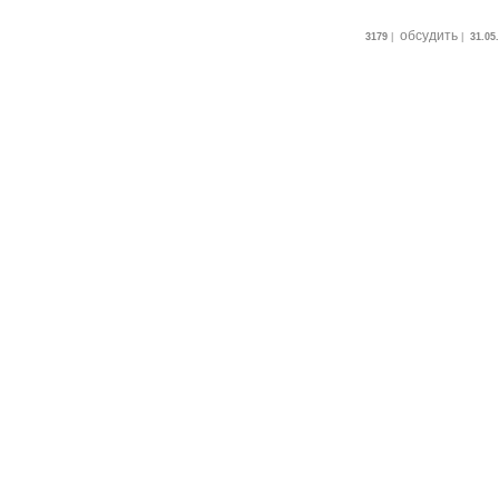
обсудить
3179
|
|
31.05