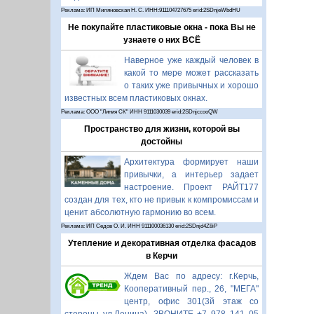
Реклама: ИП Миляновская Н. С. ИНН:911104727675 erid:2SDnjeWbdHU
Не покупайте пластиковые окна - пока Вы не
узнаете о них ВСЁ
Наверное уже каждый человек в
какой то мере может рассказать
о таких уже привычных и хорошо
известных всем пластиковых окнах.
Реклама: ООО "Линия СК" ИНН 9111030039 erid:2SDnjccooQW
Пространство для жизни, которой вы
достойны
Архитектура формирует наши
привычки, а интерьер задает
настроение. Проект РАЙТ177
создан для тех, кто не привык к компромиссам и
ценит абсолютную гармонию во всем.
Реклама: ИП Седов О. И. ИНН 911100036130 erid:2SDnjd4Z8iP
Утепление и декоративная отделка фасадов
в Керчи
Ждем Вас по адресу: г.Керчь,
Кооперативный пер., 26, "МЕГА"
центр, офис 301(3й этаж со