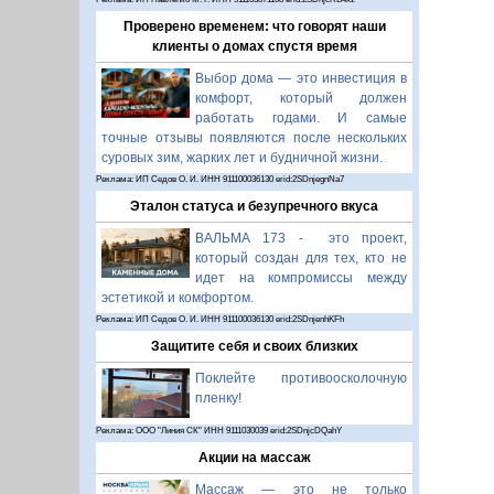
Проверено временем: что говорят наши
клиенты о домах спустя время
Выбор дома — это инвестиция в
комфорт, который должен
работать годами. И самые
точные отзывы появляются после нескольких
суровых зим, жарких лет и будничной жизни.
Реклама: ИП Седов О. И. ИНН 911100036130 erid:2SDnjegnNa7
Эталон статуса и безупречного вкуса
ВАЛЬМА 173 - это проект,
который создан для тех, кто не
идет на компромиссы между
эстетикой и комфортом.
Реклама: ИП Седов О. И. ИНН 911100036130 erid:2SDnjenhKFh
Защитите себя и своих близких
Поклейте противоосколочную
пленку!
Реклама: ООО "Линия СК" ИНН 9111030039 erid:2SDnjcDQahY
Акции на массаж
Массаж — это не только