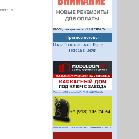
.2021 13:33
ООО "Мультисервисные сети" ИНН 9111001888
Прогноз погоды
Подробнее о погоде в Керчи на 2 недели
Погода в Керчи
Реклама: ИП Седов О. И. ИНН 911100036130
Реклама: ИП Миляновская Н. С. ИНН 911104727675