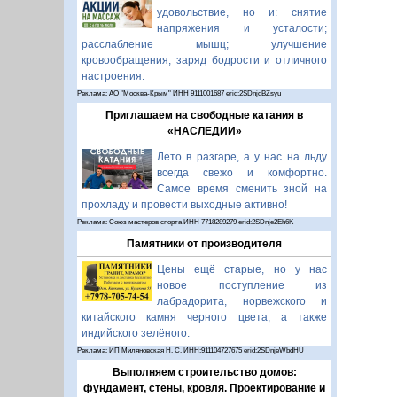
удовольствие, но и: снятие
напряжения и усталости;
расслабление мышц; улучшение
кровообращения; заряд бодрости и отличного
настроения.
Реклама: АО "Москва-Крым" ИНН 9111001687 erid:2SDnjdBZsyu
Приглашаем на свободные катания в
«НАСЛЕДИИ»
Лето в разгаре, а у нас на льду
всегда свежо и комфортно.
Самое время сменить зной на
прохладу и провести выходные активно!
Реклама: Союз мастеров спорта ИНН 7718289279 erid:2SDnje2Eh6K
Памятники от производителя
Цены ещё старые, но у нас
новое поступление из
лабрадорита, норвежского и
китайского камня черного цвета, а также
индийского зелёного.
Реклама: ИП Миляновская Н. С. ИНН:911104727675 erid:2SDnjeWbdHU
Выполняем строительство домов:
фундамент, стены, кровля. Проектирование и