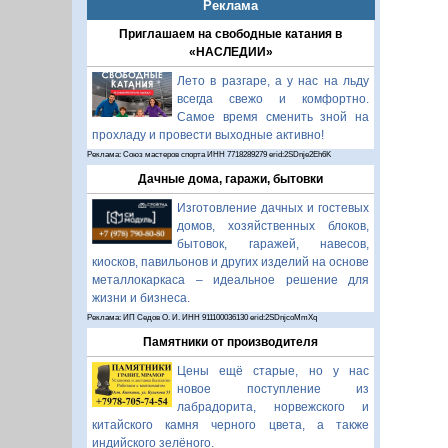
Реклама
Приглашаем на свободные катания в
«НАСЛЕДИИ»
Лето в разгаре, а у нас на льду
всегда свежо и комфортно.
Самое время сменить зной на
прохладу и провести выходные активно!
Реклама: Союз мастеров спорта ИНН 7718289279 erid:2SDnje2Eh6K
Дачные дома, гаражи, бытовки
Изготовление дачных и гостевых
домов, хозяйственных блоков,
бытовок, гаражей, навесов,
киосков, павильонов и других изделий на основе
металлокаркаса – идеальное решение для
жизни и бизнеса.
Реклама: ИП Седов О. И. ИНН 911100036130 erid:2SDnjcoMmXq
Памятники от производителя
Цены ещё старые, но у нас
новое поступление из
лабрадорита, норвежского и
китайского камня черного цвета, а также
индийского зелёного.