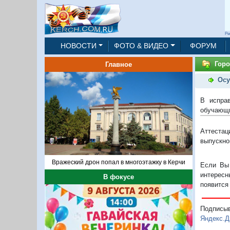
Ре
НОВОСТИ
ФОТО & ВИДЕО
ФОРУМ
Горо
Главное
Осу
В испра
обучающи
Аттестац
выпускно
Вражеский дрон попал в многоэтажку в Керчи
Если Вы 
интересн
В фокусе
появится
Подписы
Яндекс.Д