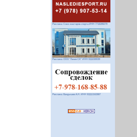
Реклама: Союз мастеров спорта ИНН 7718289279
Реклама: ООО "Линия СК" ИНН 9111030039
Реклама: Вандышев А.Н. ИНН 911113162887