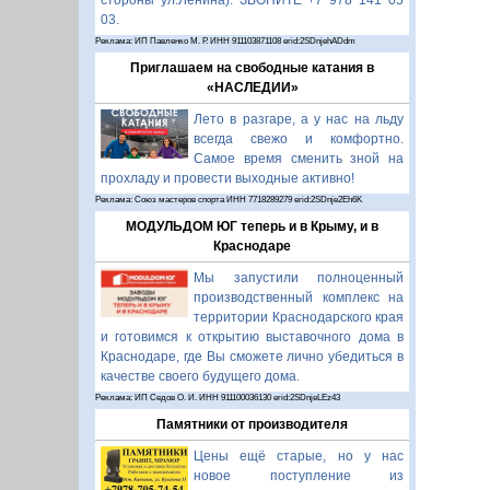
стороны ул.Ленина). ЗВОНИТЕ +7 978 141 05
03.
Реклама: ИП Павленко М. Р. ИНН 911103871108 erid:2SDnjehADdm
Приглашаем на свободные катания в
«НАСЛЕДИИ»
Лето в разгаре, а у нас на льду
всегда свежо и комфортно.
Самое время сменить зной на
прохладу и провести выходные активно!
Реклама: Союз мастеров спорта ИНН 7718289279 erid:2SDnje2Eh6K
МОДУЛЬДОМ ЮГ теперь и в Крыму, и в
Краснодаре
Мы запустили полноценный
производственный комплекс на
территории Краснодарского края
и готовимся к открытию выставочного дома в
Краснодаре, где Вы сможете лично убедиться в
качестве своего будущего дома.
Реклама: ИП Седов О. И. ИНН 911100036130 erid:2SDnjeLEz43
Памятники от производителя
Цены ещё старые, но у нас
новое поступление из