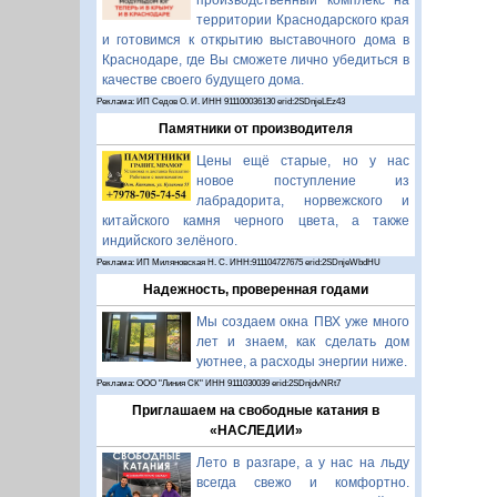
производственный комплекс на
территории Краснодарского края
и готовимся к открытию выставочного дома в
Краснодаре, где Вы сможете лично убедиться в
качестве своего будущего дома.
Реклама: ИП Седов О. И. ИНН 911100036130 erid:2SDnjeLEz43
Памятники от производителя
Цены ещё старые, но у нас
новое поступление из
лабрадорита, норвежского и
китайского камня черного цвета, а также
индийского зелёного.
Реклама: ИП Миляновская Н. С. ИНН:911104727675 erid:2SDnjeWbdHU
Надежность, проверенная годами
Мы создаем окна ПВХ уже много
лет и знаем, как сделать дом
уютнее, а расходы энергии ниже.
Реклама: ООО "Линия СК" ИНН 9111030039 erid:2SDnjdvNRt7
Приглашаем на свободные катания в
«НАСЛЕДИИ»
Лето в разгаре, а у нас на льду
всегда свежо и комфортно.