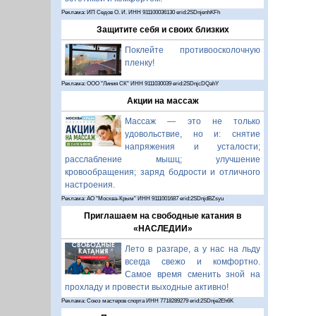
Реклама: ИП Седов О. И. ИНН 911100036130 erid:2SDnjenhKFh
Защитите себя и своих близких
Поклейте противоосколочную
пленку!
Реклама: ООО "Линия СК" ИНН 9111030039 erid:2SDnjcDQahY
Акции на массаж
Массаж — это не только
удовольствие, но и: снятие
напряжения и усталости;
расслабление мышц; улучшение
кровообращения; заряд бодрости и отличного
настроения.
Реклама: АО "Москва-Крым" ИНН 9111001687 erid:2SDnjdBZsyu
Приглашаем на свободные катания в
«НАСЛЕДИИ»
Лето в разгаре, а у нас на льду
всегда свежо и комфортно.
Самое время сменить зной на
прохладу и провести выходные активно!
Реклама: Союз мастеров спорта ИНН 7718289279 erid:2SDnje2Eh6K