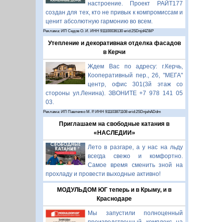
настроение. Проект РАЙТ177
создан для тех, кто не привык к компромиссам и
ценит абсолютную гармонию во всем.
Реклама: ИП Седов О. И. ИНН 911100036130 erid:2SDnjd4Z8iP
Утепление и декоративная отделка фасадов
в Керчи
Ждем Вас по адресу: г.Керчь,
Кооперативный пер., 26, "МЕГА"
центр, офис 301(3й этаж со
стороны ул.Ленина). ЗВОНИТЕ +7 978 141 05
03.
Реклама: ИП Павленко М. Р. ИНН 911103871108 erid:2SDnjehADdm
Приглашаем на свободные катания в
«НАСЛЕДИИ»
Лето в разгаре, а у нас на льду
всегда свежо и комфортно.
Самое время сменить зной на
прохладу и провести выходные активно!
МОДУЛЬДОМ ЮГ теперь и в Крыму, и в
Краснодаре
Мы запустили полноценный