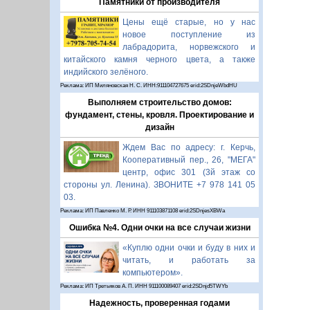
Памятники от производителя
Цены ещё старые, но у нас
новое поступление из
лабрадорита, норвежского и
китайского камня черного цвета, а также
индийского зелёного.
Реклама: ИП Миляновская Н. С. ИНН:911104727675 erid:2SDnjeWbdHU
Выполняем строительство домов:
фундамент, стены, кровля. Проектирование и
дизайн
Ждем Вас по адресу: г. Керчь,
Кооперативный пер., 26, "МЕГА"
центр, офис 301 (3й этаж со
стороны ул. Ленина). ЗВОНИТЕ +7 978 141 05
03.
Реклама: ИП Павленко М. Р. ИНН 911103871108 erid:2SDnjesXBWa
Ошибка №4. Одни очки на все случаи жизни
«Куплю одни очки и буду в них и
читать, и работать за
компьютером».
Реклама: ИП Третьяков А. П. ИНН 911100089407 erid:2SDnjd5TWYb
Надежность, проверенная годами