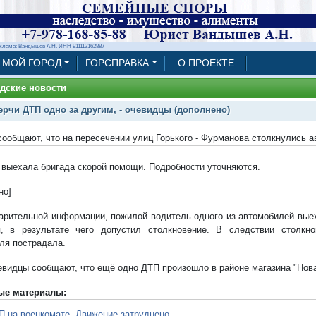
клама: Вандышев А.Н. ИНН 911113162887
МОЙ ГОРОД
ГОРСПРАВКА
О ПРОЕКТЕ
дские новости
ерчи ДТП одно за другим, - очевидцы (дополнено)
сообщают, что на пересечении улиц Горького - Фурманова столкнулись 
 выехала бригада скорой помощи. Подробности уточняются.
но]
арительной информации, пожилой водитель одного из автомобилей выех
, в результате чего допустил столкновение. В следствии столкно
ля пострадала.
евидцы сообщают, что ещё одно ДТП произошло в районе магазина "Нов
ые материалы:
П на военкомате. Движение затруднено