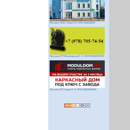
Реклама: ООО "Линия СК" ИНН 9111030039
Реклама: ИП Миляновская Н. С. ИНН 911104727675
Реклама: ИП Седов О. И. ИНН 911100036130