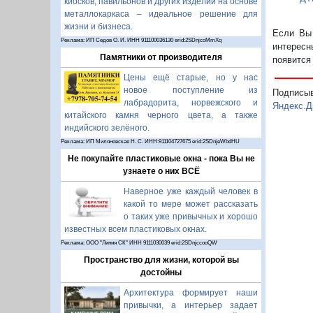
киосков, павильонов и других изделий на основе
металлокаркаса – идеальное решение для
жизни и бизнеса.
Если Вы 
Реклама: ИП Седов О. И. ИНН 911100036130 erid:2SDnjcoMmXq
интересн
Памятники от производителя
появится
Цены ещё старые, но у нас
новое поступление из
Подписы
лабрадорита, норвежского и
Яндекс.Д
китайского камня черного цвета, а также
индийского зелёного.
Реклама: ИП Миляновская Н. С. ИНН:911104727675 erid:2SDnjeWbdHU
Не покупайте пластиковые окна - пока Вы не
узнаете о них ВСЁ
Наверное уже каждый человек в
какой то мере может рассказать
о таких уже привычных и хорошо
известных всем пластиковых окнах.
Реклама: ООО "Линия СК" ИНН 9111030039 erid:2SDnjccooQW
Пространство для жизни, которой вы
достойны
Архитектура формирует наши
привычки, а интерьер задает