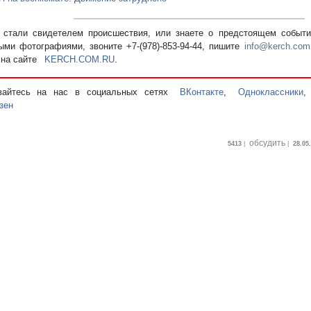
стали свидетелем происшествия, или знаете о предстоящем событии
ыми фотографиями, звоните +7-(978)-853-94-44,
пишите
info@kerch.com
 на сайте
KERCH.COM.RU
.
вайтесь на нас в социальных сетях
ВКонтакте
,
Одноклассники
зен
обсудить
5413
|
|
28.05