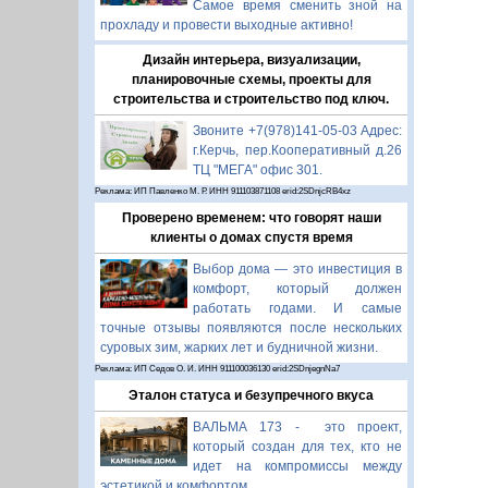
Самое время сменить зной на
прохладу и провести выходные активно!
Дизайн интерьера, визуализации,
планировочные схемы, проекты для
строительства и строительство под ключ.
Звоните +7(978)141-05-03 Адрес:
г.Керчь, пер.Кооперативный д.26
ТЦ "МЕГА" офис 301.
Реклама: ИП Павленко М. Р. ИНН 911103871108 erid:2SDnjcRB4xz
Проверено временем: что говорят наши
клиенты о домах спустя время
Выбор дома — это инвестиция в
комфорт, который должен
работать годами. И самые
точные отзывы появляются после нескольких
суровых зим, жарких лет и будничной жизни.
Реклама: ИП Седов О. И. ИНН 911100036130 erid:2SDnjegnNa7
Эталон статуса и безупречного вкуса
ВАЛЬМА 173 - это проект,
который создан для тех, кто не
идет на компромиссы между
эстетикой и комфортом.