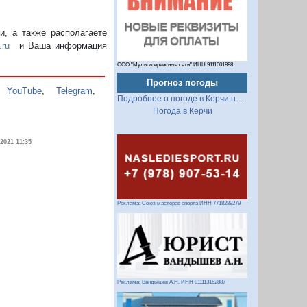
, а также располагаете
.ru
и Ваша информация
ООО "Мультисервисные сети" ИНН 9111001888
Прогноз погоды
,
YouTube
,
Telegram
,
Подробнее о погоде в Керчи на 2 недели
Погода в Керчи
.2021 11:35
Реклама: Союз мастеров спорта ИНН 7718289279
Реклама: Вандышев А.Н. ИНН 911113162887