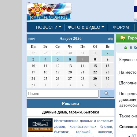
Ре
НОВОСТИ
ФОТО & ВИДЕО
ФОРУМ
Горо
Август 2026
июл
сен
Пн
Вт
Ср
Чт
Пт
Сб
Вс
В К
27
28
29
30
31
1
2
Керчане 
3
4
5
6
7
8
9
10
11
12
13
14
15
16
На место
17
18
19
20
21
22
23
24
25
26
27
28
29
30
[Дополне
31
1
2
3
4
5
6
По предв
движения
Реклама
автомоби
Дачные дома, гаражи, бытовки
Также оч
Изготовление дачных и гостевых
Связанн
домов, хозяйственных блоков,
бытовок, гаражей, навесов,
•
ДТ