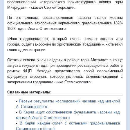
восстановлении исторического архитектурного облика горы
Митридат», - сказал Сергей Бороздин.
По его словам, восстановленная часовня станет местом
официального захоронения керченского градоначальника 1828-
1832 годов Ивана Стемпковского.
«Наш градоначальник, который очень немало сделал для
города, будет захоронен по христианским традициям», - отметил
глава администрации.
Остатки склепа были найдены в районе горы Митридат в конце
августа текущего года при проведении реставрационных работ в
рамках ФЦП. Находка представляла собой белокаменный
фундамент строения, которое являлось склепом-часовней с
захоронением градоначальника Стемпковского.
Связанные материалы:
•
Первые результаты исследований часовни над могилой
А. Стемпковского
•
В Керчи ищут собственников фундамента часовни над
могилой Ивана Стемпковского
•
В Керчи найден склеп с останками градоначальника
Стемпковского (фото)