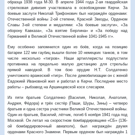
образца 1938 года М-30. В апреле 1944 года 2-ая гвардейская
стрелковая дивизия участвовала в освобождении Керчи. За
боевые заслуги Николай Трифонович был награждён орденами:
Отечественной войны 2-ой степени, Красной Звезды, Орденом
Славы 3-ей степени и медалями: «За боевые заслуги», «За
оборону Кавказа», «За взятие Берлина» и «За победу над
Германией в Великой Отечественной войне 1041-1945 гг».
Ему особенно запомнился один из боёв, когда на позицию
батареи 122 мм гаубиц вышли более 10 немецких танков, в том
числе несколько «тигров». Наши артиллеристы подпустили
противника на предельно малую дистанцию для стрельбы
прямой наводкой. В том бою орудие Н.Т. Солдатенко
уничтожило вражеский «тигр». После демобилизации он с женой
Евдокией Ивановной жил и работал в Керчи. Последнее место
работы – рыбзавод на Аршинцевской косе слесарем.
Из пяти братьев Солдатенко (Василия, Николая, Анатолия,
Андрея, Фёдора) и трёх сестёр (Паши, Шуры, Зины) – четверо
братьев и одна сестра участники Великой Отечественной войны.
Один из братьев, Василий, лётчик, погиб 6 ноября 1941 года под
Москвой. Он летал на скоростном бомбардировщике «СБ» (136-
ой бомбардировочный авиаполк), был награждён двумя
орденами Красного Знамени. Первым орденом был награждён 1