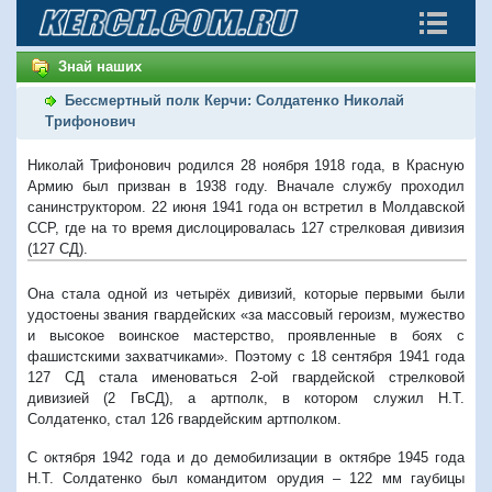
Знай наших
Бессмертный полк Керчи: Солдатенко Николай
Трифонович
Николай Трифонович родился 28 ноября 1918 года, в Красную
Армию был призван в 1938 году. Вначале службу проходил
санинструктором. 22 июня 1941 года он встретил в Молдавской
ССР, где на то время дислоцировалась 127 стрелковая дивизия
(127 СД).
Она стала одной из четырёх дивизий, которые первыми были
удостоены звания гвардейских «за массовый героизм, мужество
и высокое воинское мастерство, проявленные в боях с
фашистскими захватчиками». Поэтому с 18 сентября 1941 года
127 СД стала именоваться 2-ой гвардейской стрелковой
дивизией (2 ГвСД), а артполк, в котором служил Н.Т.
Солдатенко, стал 126 гвардейским артполком.
С октября 1942 года и до демобилизации в октябре 1945 года
Н.Т. Солдатенко был командитом орудия – 122 мм гаубицы