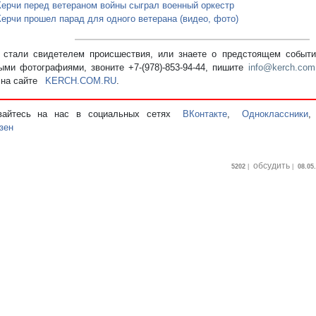
Керчи перед ветераном войны сыграл военный оркестр
Керчи прошел парад для одного ветерана (видео, фото)
стали свидетелем происшествия, или знаете о предстоящем событии
ыми фотографиями, звоните +7-(978)-853-94-44,
пишите
info@kerch.com
 на сайте
KERCH.COM.RU
.
вайтесь на нас в социальных сетях
ВКонтакте
,
Одноклассники
зен
обсудить
5202
|
|
08.05