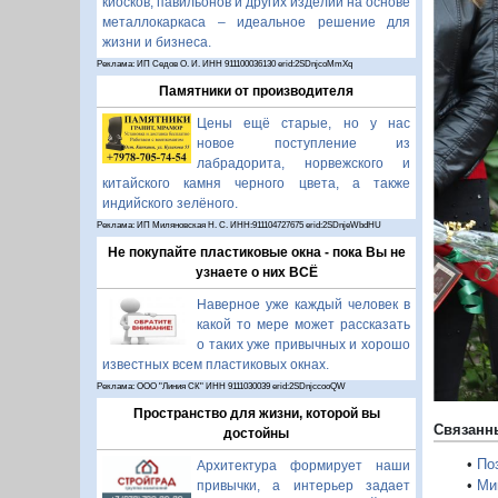
киосков, павильонов и других изделий на основе
металлокаркаса – идеальное решение для
жизни и бизнеса.
Реклама: ИП Седов О. И. ИНН 911100036130 erid:2SDnjcoMmXq
Памятники от производителя
Цены ещё старые, но у нас
новое поступление из
лабрадорита, норвежского и
П
китайского камня черного цвета, а также
индийского зелёного.
Реклама: ИП Миляновская Н. С. ИНН:911104727675 erid:2SDnjeWbdHU
Не покупайте пластиковые окна - пока Вы не
узнаете о них ВСЁ
Наверное уже каждый человек в
какой то мере может рассказать
о таких уже привычных и хорошо
известных всем пластиковых окнах.
Реклама: ООО "Линия СК" ИНН 9111030039 erid:2SDnjccooQW
Пространство для жизни, которой вы
Связанн
достойны
•
По
Архитектура формирует наши
•
Ми
привычки, а интерьер задает