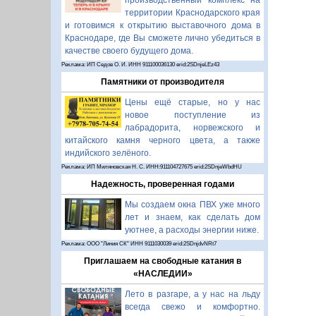
производственный комплекс на
территории Краснодарского края
и готовимся к открытию выставочного дома в
Краснодаре, где Вы сможете лично убедиться в
качестве своего будущего дома.
Реклама: ИП Седов О. И. ИНН 911100036130 erid:2SDnjeLEz43
Памятники от производителя
Цены ещё старые, но у нас
новое поступление из
лабрадорита, норвежского и
китайского камня черного цвета, а также
индийского зелёного.
Реклама: ИП Миляновская Н. С. ИНН:911104727675 erid:2SDnjeWbdHU
Надежность, проверенная годами
Мы создаем окна ПВХ уже много
лет и знаем, как сделать дом
уютнее, а расходы энергии ниже.
Реклама: ООО "Линия СК" ИНН 9111030039 erid:2SDnjdvNRt7
Приглашаем на свободные катания в
«НАСЛЕДИИ»
Лето в разгаре, а у нас на льду
всегда свежо и комфортно.