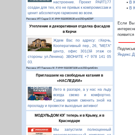
•
В 
настроение. Проект РАЙТ177
создан для тех, кто не привык к компромиссам и
•
В 
ценит абсолютную гармонию во всем.
Реклама: ИП Седов О. И. ИНН 911100036130 erid:2SDnjd4Z8iP
Если Вы 
Утепление и декоративная отделка фасадов
интересн
в Керчи
появится
Ждем Вас по адресу: г.Керчь,
Кооперативный пер., 26, "МЕГА"
Подписы
центр, офис 301(3й этаж со
Яндекс.Д
стороны ул.Ленина). ЗВОНИТЕ +7 978 141 05
03.
Реклама: ИП Павленко М. Р. ИНН 911103871108 erid:2SDnjehADdm
Приглашаем на свободные катания в
«НАСЛЕДИИ»
Лето в разгаре, а у нас на льду
всегда свежо и комфортно.
Самое время сменить зной на
прохладу и провести выходные активно!
МОДУЛЬДОМ ЮГ теперь и в Крыму, и в
Краснодаре
Мы запустили полноценный