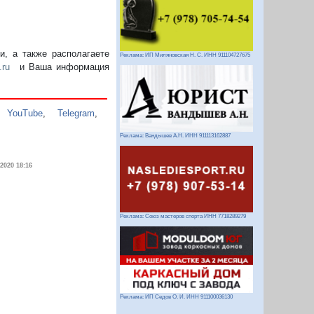
, а также располагаете
Реклама: ИП Миляновская Н. С. ИНН 911104727675
.ru
и Ваша информация
,
YouTube
,
Telegram
,
Реклама: Вандышев А.Н. ИНН 911113162887
.2020 18:16
Реклама: Союз мастеров спорта ИНН 7718289279
Реклама: ИП Седов О. И. ИНН 911100036130