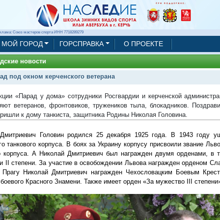
клама: Союз мастеров спорта ИНН 7718289279
МОЙ ГОРОД
ГОРСПРАВКА
О ПРОЕКТЕ
дские новости
ад под окном керченского ветерана
кции «Парад у дома» сотрудники Росгвардии и керченской администра
яют ветеранов, фронтовиков, тружеников тыла, блокадников. Поздра
ришли к дому танкиста, защитника Родины Николая Головина.
Дмитриевич Головин родился 25 декабря 1925 года. В 1943 году у
го танкового корпуса. В боях за Украину корпусу присвоили звание Льв
о корпуса. А Николай Дмитриевич был награжден двумя орденами, в 
 и II степени. За участие в освобождении Львова награжден орденом Сла
 Прагу Николай Дмитриевич награжден Чехословацким Боевым Крест
боевого Красного Знамени. Также имеет орден «За мужество III степени»
1/20