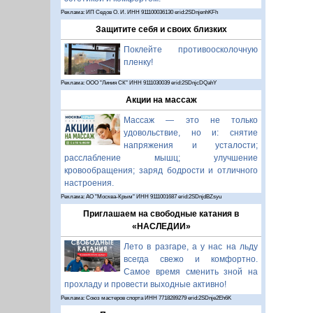
Реклама: ИП Седов О. И. ИНН 911100036130 erid:2SDnjenhKFh
Защитите себя и своих близких
Поклейте противоосколочную
пленку!
Реклама: ООО "Линия СК" ИНН 9111030039 erid:2SDnjcDQahY
Акции на массаж
Массаж — это не только
удовольствие, но и: снятие
напряжения и усталости;
расслабление мышц; улучшение
кровообращения; заряд бодрости и отличного
настроения.
Реклама: АО "Москва-Крым" ИНН 9111001687 erid:2SDnjdBZsyu
Приглашаем на свободные катания в
«НАСЛЕДИИ»
Лето в разгаре, а у нас на льду
всегда свежо и комфортно.
Самое время сменить зной на
прохладу и провести выходные активно!
Реклама: Союз мастеров спорта ИНН 7718289279 erid:2SDnje2Eh6K