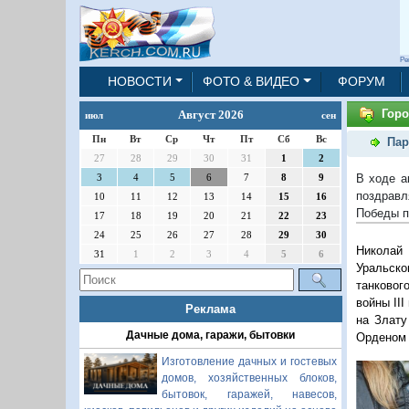
Ре
НОВОСТИ
ФОТО & ВИДЕО
ФОРУМ
Горо
Август 2026
июл
сен
Пн
Вт
Ср
Чт
Пт
Сб
Вс
Пар
27
28
29
30
31
1
2
В ходе а
3
4
5
6
7
8
9
поздравл
10
11
12
13
14
15
16
Победы п
17
18
19
20
21
22
23
24
25
26
27
28
29
30
Николай 
31
1
2
3
4
5
6
Уральско
танковог
войны III
Реклама
на Злату
Дачные дома, гаражи, бытовки
Орденом 
Изготовление дачных и гостевых
домов, хозяйственных блоков,
бытовок, гаражей, навесов,