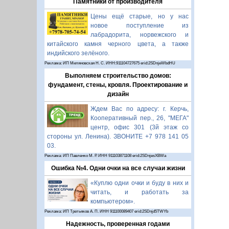
Памятники от производителя
Цены ещё старые, но у нас
новое поступление из
лабрадорита, норвежского и
китайского камня черного цвета, а также
индийского зелёного.
Реклама: ИП Миляновская Н. С. ИНН:911104727675 erid:2SDnjeWbdHU
Выполняем строительство домов:
фундамент, стены, кровля. Проектирование и
дизайн
Ждем Вас по адресу: г. Керчь,
Кооперативный пер., 26, "МЕГА"
центр, офис 301 (3й этаж со
стороны ул. Ленина). ЗВОНИТЕ +7 978 141 05
03.
Реклама: ИП Павленко М. Р. ИНН 911103871108 erid:2SDnjesXBWa
Ошибка №4. Одни очки на все случаи жизни
«Куплю одни очки и буду в них и
читать, и работать за
компьютером».
Реклама: ИП Третьяков А. П. ИНН 911100089407 erid:2SDnjd5TWYb
Надежность, проверенная годами