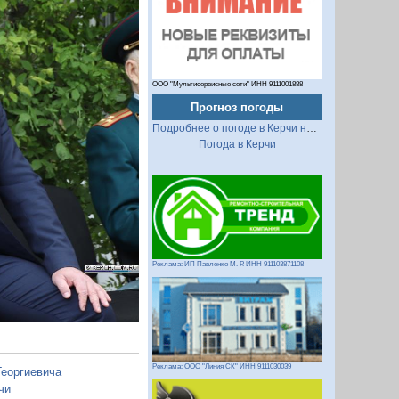
ООО "Мультисервисные сети" ИНН 9111001888
Прогноз погоды
Подробнее о погоде в Керчи на 2 недели
Следующий
Погода в Керчи
Реклама: ИП Павленко М. Р. ИНН 911103871108
Реклама: ООО "Линия СК" ИНН 9111030039
еоргиевича
чи