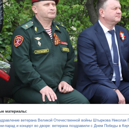
редыдущий
ые материалы:
здравление ветерана Великой Отечественной войны Штыркова Николая Г
ни-парад и концерт во дворе: ветерана поздравили с Днем Победы в Кер