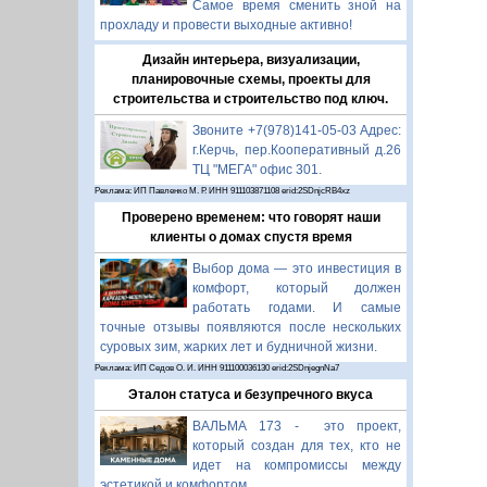
Самое время сменить зной на
прохладу и провести выходные активно!
Дизайн интерьера, визуализации,
планировочные схемы, проекты для
строительства и строительство под ключ.
Звоните +7(978)141-05-03 Адрес:
г.Керчь, пер.Кооперативный д.26
ТЦ "МЕГА" офис 301.
Реклама: ИП Павленко М. Р. ИНН 911103871108 erid:2SDnjcRB4xz
Проверено временем: что говорят наши
клиенты о домах спустя время
Выбор дома — это инвестиция в
комфорт, который должен
работать годами. И самые
точные отзывы появляются после нескольких
суровых зим, жарких лет и будничной жизни.
Реклама: ИП Седов О. И. ИНН 911100036130 erid:2SDnjegnNa7
Эталон статуса и безупречного вкуса
ВАЛЬМА 173 - это проект,
который создан для тех, кто не
идет на компромиссы между
эстетикой и комфортом.