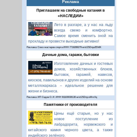
Реклама
Приглашаем на свободные катания в
«НАСЛЕДИИ»
Лето в разгаре, а у нас на льду
всегда свежо и комфортно.
Самое время сменить зной на
прохладу и провести выходные активно!
Реклама: Союз мастеров спорта ИНН 7718289279 erid:2SDnje2Eh6K
Дачные дома, гаражи, бытовки
Изготовление дачных и гостевых
домов, хозяйственных блоков,
бытовок, гаражей, навесов,
киосков, павильонов и других изделий на основе
металлокаркаса – идеальное решение для
жизни и бизнеса.
Реклама: ИП Седов О. И. ИНН 911100036130 erid:2SDnjcoMmXq
Памятники от производителя
Цены ещё старые, но у нас
новое поступление из
лабрадорита, норвежского и
китайского камня черного цвета, а также
индийского зелёного.