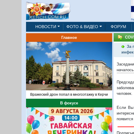
Ре
НОВОСТИ
ФОТО & ВИДЕО
ФОРУМ
COVI
Главное
За 
инфек
Заседан
началось
Председ
заболева
человек.
Вражеский дрон попал в многоэтажку в Керчи
В фокусе
Если Вы 
интересн
появится
Подписы