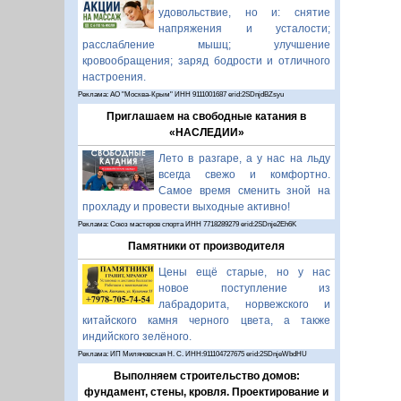
удовольствие, но и: снятие
напряжения и усталости;
расслабление мышц; улучшение
кровообращения; заряд бодрости и отличного
настроения.
Реклама: АО "Москва-Крым" ИНН 9111001687 erid:2SDnjdBZsyu
Приглашаем на свободные катания в
«НАСЛЕДИИ»
Лето в разгаре, а у нас на льду
всегда свежо и комфортно.
Самое время сменить зной на
прохладу и провести выходные активно!
Реклама: Союз мастеров спорта ИНН 7718289279 erid:2SDnje2Eh6K
Памятники от производителя
Цены ещё старые, но у нас
новое поступление из
лабрадорита, норвежского и
китайского камня черного цвета, а также
индийского зелёного.
Реклама: ИП Миляновская Н. С. ИНН:911104727675 erid:2SDnjeWbdHU
Выполняем строительство домов:
фундамент, стены, кровля. Проектирование и