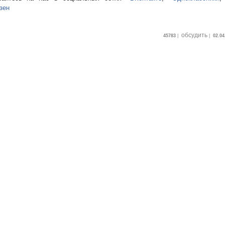
зен
обсудить
45783
|
|
02.04