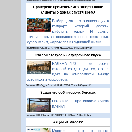
Проверено временем: что говорят наши
клиенты о домах спустя время
Выбор дома — это инвестиция в
комфорт, который должен
работать годами. И самые
точные отзывы появляются после нескольких
суровых зим, жарких лет и будничной жизни.
Реклама: ИП Седов О. И. ИНН 911100036130 erid:2SDnjegnNa7
Эталон статуса и безупречного вкуса
ВАЛЬМА 173 - это проект,
который создан для тех, кто не
идет на компромиссы между
эстетикой и комфортом.
Реклама: ИП Седов О. И. ИНН 911100036130 erid:2SDnjenhKFh
Защитите себя и своих близких
Поклейте противоосколочную
пленку!
Реклама: ООО "Линия СК" ИНН 9111030039 erid:2SDnjcDQahY
Акции на массаж
Массаж — это не только