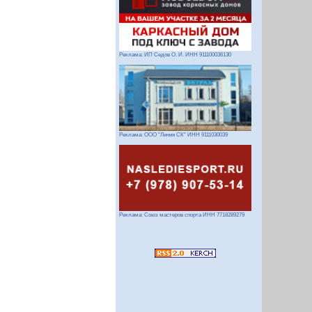
Реклама: ИП Седов О. И. ИНН 911100036130
Реклама: ООО "Линия СК" ИНН 9111030039
Реклама: Союз мастеров спорта ИНН 7718289279