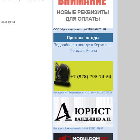
.2020 10:04
ООО "Мультисервисные сети" ИНН 9111001888
Прогноз погоды
Подробнее о погоде в Керчи на 2 недели
Погода в Керчи
Реклама: ИП Миляновская Н. С. ИНН 911104727675
Реклама: Вандышев А.Н. ИНН 911113162887