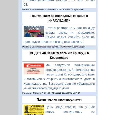
стороны ул.Ленина). ЗВОНИТЕ +7 978 141 05
03.
Реклама: ИП Павленко М. Р. ИНН 911103871108 erid:2SDnjehADdm
Приглашаем на свободные катания в
«НАСЛЕДИИ»
Лето в разгаре, а у нас на льду
всегда свежо и комфортно.
Самое время сменить зной на
прохладу и провести выходные активно!
Реклама: Союз мастеров спорта ИНН 7718289279 erid:2SDnje2Eh6K
МОДУЛЬДОМ ЮГ теперь и в Крыму, и в
Краснодаре
Мы запустили полноценный
производственный комплекс на
территории Краснодарского края
и готовимся к открытию выставочного дома в
Краснодаре, где Вы сможете лично убедиться в
качестве своего будущего дома.
Реклама: ИП Седов О. И. ИНН 911100036130 erid:2SDnjeLEz43
Памятники от производителя
Цены ещё старые, но у нас
новое поступление из