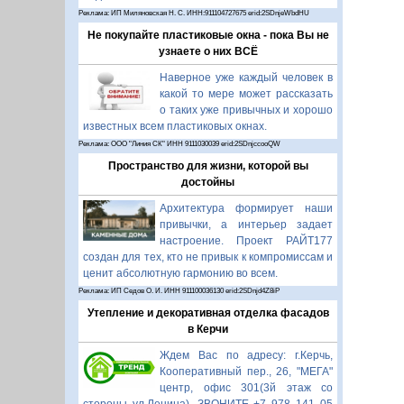
Реклама: ИП Миляновская Н. С. ИНН:911104727675 erid:2SDnjeWbdHU
Не покупайте пластиковые окна - пока Вы не
узнаете о них ВСЁ
Наверное уже каждый человек в
какой то мере может рассказать
о таких уже привычных и хорошо
известных всем пластиковых окнах.
Реклама: ООО "Линия СК" ИНН 9111030039 erid:2SDnjccooQW
Пространство для жизни, которой вы
достойны
Архитектура формирует наши
привычки, а интерьер задает
настроение. Проект РАЙТ177
создан для тех, кто не привык к компромиссам и
ценит абсолютную гармонию во всем.
Реклама: ИП Седов О. И. ИНН 911100036130 erid:2SDnjd4Z8iP
Утепление и декоративная отделка фасадов
в Керчи
Ждем Вас по адресу: г.Керчь,
Кооперативный пер., 26, "МЕГА"
центр, офис 301(3й этаж со