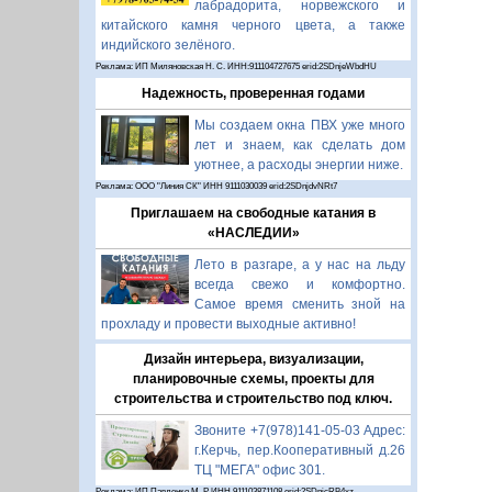
лабрадорита, норвежского и
китайского камня черного цвета, а также
индийского зелёного.
Реклама: ИП Миляновская Н. С. ИНН:911104727675 erid:2SDnjeWbdHU
Надежность, проверенная годами
Мы создаем окна ПВХ уже много
лет и знаем, как сделать дом
уютнее, а расходы энергии ниже.
Реклама: ООО "Линия СК" ИНН 9111030039 erid:2SDnjdvNRt7
Приглашаем на свободные катания в
«НАСЛЕДИИ»
Лето в разгаре, а у нас на льду
всегда свежо и комфортно.
Самое время сменить зной на
прохладу и провести выходные активно!
Дизайн интерьера, визуализации,
планировочные схемы, проекты для
строительства и строительство под ключ.
Звоните +7(978)141-05-03 Адрес:
г.Керчь, пер.Кооперативный д.26
ТЦ "МЕГА" офис 301.
Реклама: ИП Павленко М. Р. ИНН 911103871108 erid:2SDnjcRB4xz