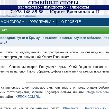
клама: Вандышев А.Н. ИНН 911113162887
МОЙ ГОРОД
ГОРСПРАВКА
О ПРОЕКТЕ
D-19
последние сутки в Крыму не выявлено новых случаев заболевания
цией
ие штаба по недопущению распространения новой коронавирусной 
 с информации, озвученной Юрием Гоцанюком.
атель Совета министров Республики Крым Юрий Гоцанюк сказал о 
ния не выявлено. Таким образом, цифры статистики остались прежними
стали свидетелем происшествия, или знаете о предстоящем событии
ыми фотографиями, звоните +7-(978)-853-94-44,
пишите
info@kerch.com
 на сайте
KERCH.COM.RU
.
вайтесь на нас в социальных сетях
ВКонтакте
,
Одноклассники