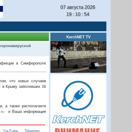
07 августа 2026
19 : 10 : 55
KerchNET TV
 коронавирусной
инфекции в Симферополе
том, что новых случаев
: в Крыму заболевших 16
, а также располагаете
.ru
и Ваша информация
,
YouTube
,
Telegram
,