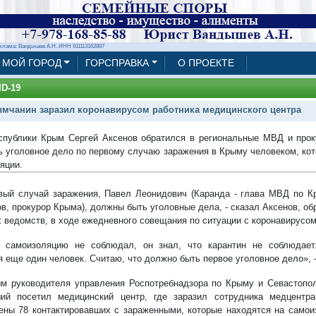
клама: Вандышев А.Н. ИНН 911113162887
МОЙ ГОРОД
ГОРСПРАВКА
О ПРОЕКТЕ
D-19
мчанин заразил коронавирусом работника медицинского центра
спублики Крым Сергей Аксенов обратился в региональные МВД и про
ь уголовное дело по первому случаю заражения в Крыму человеком, ко
яции.
вый случай заражения, Павел Леонидович (Каранда - глава МВД по К
в, прокурор Крыма), должны быть уголовные дела, - сказал Аксенов, о
х ведомств, в ходе ежедневного совещания по ситуации с коронавирусом
 самоизоляцию не соблюдал, он знал, что карантин не соблюдает.
я еще один человек. Считаю, что должно быть первое уголовное дело», 
м руководителя управления Роспотребнадзора по Крыму и Севастопо
ий посетил медицинский центр, где заразил сотрудника медцентр
ены 78 контактировавших с зараженными, которые находятся на самоиз