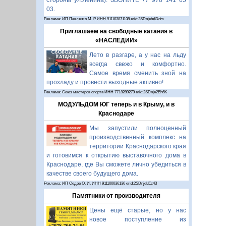
стороны ул.Ленина). ЗВОНИТЕ +7 978 141 05
03.
Реклама: ИП Павленко М. Р. ИНН 911103871108 erid:2SDnjehADdm
Приглашаем на свободные катания в
«НАСЛЕДИИ»
Лето в разгаре, а у нас на льду
всегда свежо и комфортно.
Самое время сменить зной на
прохладу и провести выходные активно!
Реклама: Союз мастеров спорта ИНН 7718289279 erid:2SDnje2Eh6K
МОДУЛЬДОМ ЮГ теперь и в Крыму, и в
Краснодаре
Мы запустили полноценный
производственный комплекс на
территории Краснодарского края
и готовимся к открытию выставочного дома в
Краснодаре, где Вы сможете лично убедиться в
качестве своего будущего дома.
Реклама: ИП Седов О. И. ИНН 911100036130 erid:2SDnjeLEz43
Памятники от производителя
Цены ещё старые, но у нас
новое поступление из