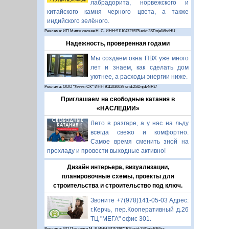
лабрадорита, норвежского и
китайского камня черного цвета, а также
индийского зелёного.
Реклама: ИП Миляновская Н. С. ИНН:911104727675 erid:2SDnjeWbdHU
Надежность, проверенная годами
Мы создаем окна ПВХ уже много
лет и знаем, как сделать дом
уютнее, а расходы энергии ниже.
Реклама: ООО "Линия СК" ИНН 9111030039 erid:2SDnjdvNRt7
Приглашаем на свободные катания в
«НАСЛЕДИИ»
Лето в разгаре, а у нас на льду
всегда свежо и комфортно.
Самое время сменить зной на
прохладу и провести выходные активно!
Дизайн интерьера, визуализации,
планировочные схемы, проекты для
строительства и строительство под ключ.
Звоните +7(978)141-05-03 Адрес:
г.Керчь, пер.Кооперативный д.26
ТЦ "МЕГА" офис 301.
Реклама: ИП Павленко М. Р. ИНН 911103871108 erid:2SDnjcRB4xz