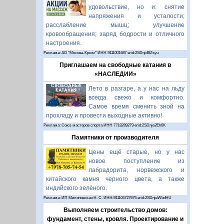
удовольствие, но и: снятие
напряжения и усталости;
расслабление мышц; улучшение
кровообращения; заряд бодрости и отличного
настроения.
Реклама: АО "Москва-Крым" ИНН 9111001687 erid:2SDnjdBZsyu
Приглашаем на свободные катания в
«НАСЛЕДИИ»
Лето в разгаре, а у нас на льду
всегда свежо и комфортно.
Самое время сменить зной на
прохладу и провести выходные активно!
Реклама: Союз мастеров спорта ИНН 7718289279 erid:2SDnje2Eh6K
Памятники от производителя
Цены ещё старые, но у нас
новое поступление из
лабрадорита, норвежского и
китайского камня черного цвета, а также
индийского зелёного.
Реклама: ИП Миляновская Н. С. ИНН:911104727675 erid:2SDnjeWbdHU
Выполняем строительство домов:
фундамент, стены, кровля. Проектирование и