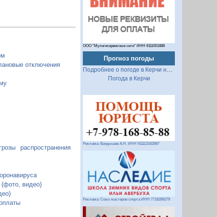
ООО "Мультисервисные сети" ИНН 9111001888
ом
Прогноз погоды
плановые отключения
Подробнее о погоде в Керчи на 2 недели
Погода в Керчи
му
Реклама: Вандышев А.Н. ИНН 911113162887
розы распространения
коронавируса
 (фото, видео)
део)
Реклама: Союз мастеров спорта ИНН 7718289279
рплаты