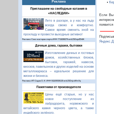
Реклама
•
Ке
Приглашаем на свободные катания в
«НАСЛЕДИИ»
Если Вы 
интересн
Лето в разгаре, а у нас на льду
появится
всегда свежо и комфортно.
Самое время сменить зной на
прохладу и провести выходные активно!
Подписы
Реклама: Союз мастеров спорта ИНН 7718289279 erid:2SDnje2Eh6K
Яндекс.Д
Дачные дома, гаражи, бытовки
Изготовление дачных и гостевых
домов, хозяйственных блоков,
бытовок, гаражей, навесов,
киосков, павильонов и других изделий на основе
металлокаркаса – идеальное решение для
жизни и бизнеса.
Реклама: ИП Седов О. И. ИНН 911100036130 erid:2SDnjcoMmXq
Памятники от производителя
Цены ещё старые, но у нас
новое поступление из
лабрадорита, норвежского и
китайского камня черного цвета, а также
индийского зелёного.