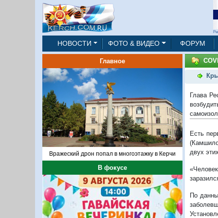
Ре
НОВОСТИ
ФОТО & ВИДЕО
ФОРУМ
COVI
Главное
Кры
Глава Ре
возбудит
самоизол
Есть пер
(Камшило
двух эти
Вражеский дрон попал в многоэтажку в Керчи
В фокусе
«Человек
заразилс
По данны
заболевш
Установл