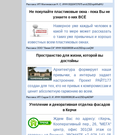
Реклама: ИП Миляновская Н. С. ИНН:911104727675 erid:2SDnjeWbdHU
Не покупайте пластиковые окна - пока Вы не
узнаете о них ВСЁ
Наверное уже каждый человек в
какой то мере может рассказать
о таких уже привычных и хорошо
известных всем пластиковых окнах.
Реклама: ООО "Линия СК" ИНН 9111030039 erid:2SDnjccooQW
Пространство для жизни, которой вы
достойны
Архитектура формирует наши
привычки, а интерьер задает
настроение. Проект РАЙТ177
создан для тех, кто не привык к компромиссам и
ценит абсолютную гармонию во всем.
Реклама: ИП Седов О. И. ИНН 911100036130 erid:2SDnjd4Z8iP
Утепление и декоративная отделка фасадов
в Керчи
Ждем Вас по адресу: г.Керчь,
Кооперативный пер., 26, "МЕГА"
центр, офис 301(3й этаж со