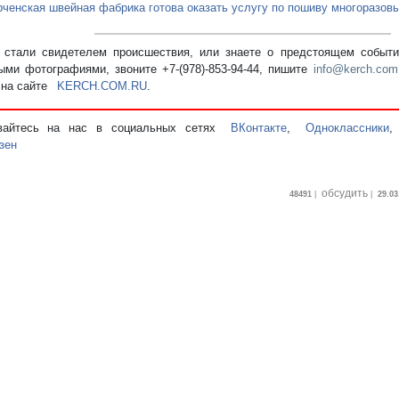
рченская швейная фабрика готова оказать услугу по пошиву многоразов
стали свидетелем происшествия, или знаете о предстоящем событии
ыми фотографиями, звоните +7-(978)-853-94-44,
пишите
info@kerch.com
 на сайте
KERCH.COM.RU
.
вайтесь на нас в социальных сетях
ВКонтакте
,
Одноклассники
зен
обсудить
48491
|
|
29.03