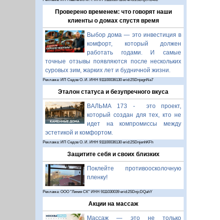
Проверено временем: что говорят наши
клиенты о домах спустя время
Выбор дома — это инвестиция в
комфорт, который должен
работать годами. И самые
точные отзывы появляются после нескольких
суровых зим, жарких лет и будничной жизни.
Реклама: ИП Седов О. И. ИНН 911100036130 erid:2SDnjegnNa7
Эталон статуса и безупречного вкуса
ВАЛЬМА 173 - это проект,
который создан для тех, кто не
идет на компромиссы между
эстетикой и комфортом.
Реклама: ИП Седов О. И. ИНН 911100036130 erid:2SDnjenhKFh
Защитите себя и своих близких
Поклейте противоосколочную
пленку!
Реклама: ООО "Линия СК" ИНН 9111030039 erid:2SDnjcDQahY
Акции на массаж
Массаж — это не только