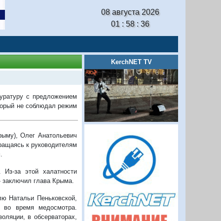
08 августа 2026
01 : 58 : 37
KerchNET TV
куратуру с предложением
торый не соблюдал режим
рыму), Олег Анатольевич
бращаясь к руководителям
.
 Из-за этой халатности
- заключил глава Крыма.
лю Натальи Пеньковской,
а во время медосмотра.
оляции, в обсерваторах,