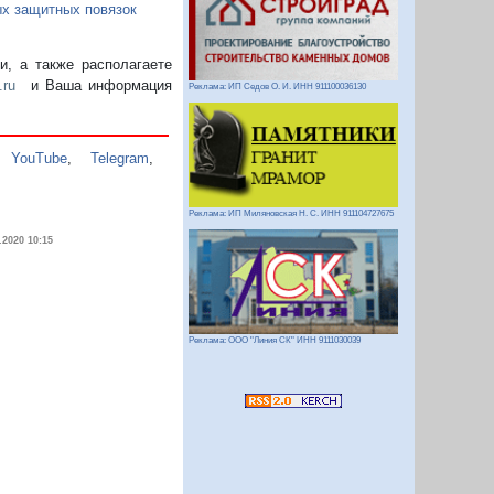
ых защитных повязок
, а также располагаете
.ru
и Ваша информация
Реклама: ИП Седов О. И. ИНН 911100036130
,
YouTube
,
Telegram
,
Реклама: ИП Миляновская Н. С. ИНН 911104727675
.2020 10:15
Реклама: ООО "Линия СК" ИНН 9111030039