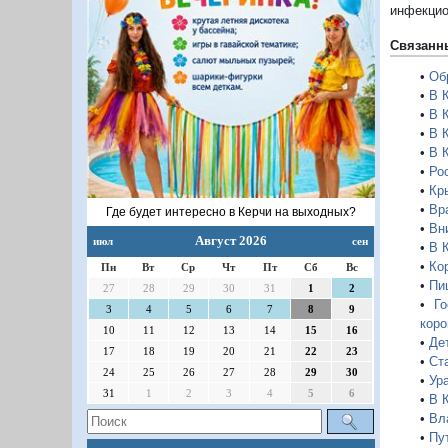
инфекцио
Связанн
•
Об
•
В 
•
В 
•
В 
•
В 
•
Ро
•
Кр
•
Вр
Где будет интересно в Керчи на выходных?
•
Вн
Август 2026
июл
сен
•
В 
•
Ко
Пн
Вт
Ср
Чт
Пт
Сб
Вс
•
Пи
27
28
29
30
31
1
2
•
Г
3
4
5
6
7
8
9
коро
10
11
12
13
14
15
16
•
Де
17
18
19
20
21
22
23
•
Ст
24
25
26
27
28
29
30
•
Ур
31
1
2
3
4
5
6
•
В 
•
Вл
•
Пу