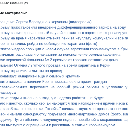
нных больницах.
ые материалы:
ращение Сергея Бороздина к керчанам (видеоролик)
Крыму приостановили внедрение дифференцированного тарифа на воду
Крыму зафиксирован первый случай контактного заражения коронавирус
Крыму на время карантина отменят пени за неуплату коммуналки и все 
Керчи начались рейды по соблюдению карантина (фото)
спотребнадзор сообщил о новом случае заражения коронавирусом в Кры
ымчанам рассказали о наказании за неисполнение режима карантина
ачи керченской больницы № 2 призывают горожан оставаться дома
имание! Отмена льготного проезда на время карантина в Керчи
Крыму ограничили льготы на проезд
ронавирус обнаружен еще у семерых крымчан
шите письма: в полиции Керчи приостановили прием граждан
осавтоинспекция переходит на особый режим работы в условиях уг
навируса
тские сады и школы в выходную неделю работать не будут
ало известно, сколько керчан находятся под наблюдением врачей из-за 
а, заработало: керченская "швейка" начала выпуск многоразовых повязок
Керчи начали санобработку подъездов многоквартирных домов (фото, ви
адимир Путин объявил следующую неделю нерабочей с сохранением за
тин выступит с обращением к россиянам в связи с коронавирусом