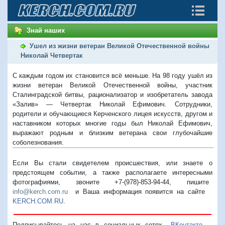
Знай наших
Ушел из жизни ветеран Великой Отечественной войны
Николай Четвертак
С каждым годом их становится всё меньше. На 98 году ушёл из
жизни ветеран Великой Отечественной войны, участник
Сталинградской битвы, рационализатор и изобретатель завода
«Залив» — Четвертак Николай Ефимович. Сотрудники,
родители и обучающиеся Керченского лицея искусств, другом и
наставником которых многие годы был Николай Ефимович,
выражают родным и близким ветерана свои глубочайшие
соболезнования.
Если Вы стали свидетелем происшествия, или знаете о
предстоящем событии, а также располагаете интересными
фотографиями, звоните +7-(978)-853-94-44,
пишите
info@kerch.com.ru
и Ваша информация появится на сайте
KERCH.COM.RU
.
Подписывайтесь на нас в социальных сетях
ВКонтакте
,