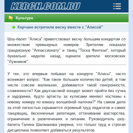
Культура
Керчане встретили весну вместе с "Алисой"
Шоу-балет "Алиса" приветствовал весну большим концертом со
множеством премьерных номеров. Зрителям показали
грандиозную "Аппассионату" и танец "Тоска Фентези", который
буквально неделю назад оценили зрители московских
"Лужников".
У тех, кто впервые побывал на концерте "Алисы", часто
возникает вопрос: "Как такое большое количество детей, в том
числе совсем маленьких, добиваются такой синхронности,
слаженности? Как двухчасовой концерт может пройти без сучка
и задоринки, будто артисты за кулисами меняют костюмы к
новому номеру по взмаху волшебной палочки?" На самом деле
за этой легкостью скрывается огромный труд педагогов и самих
танцовщиц, бесконечные репетиции, оттачивание мастерства,
ограничение в развлечениях и питании. Руководитель шоу-
балета Галина Шалманова уверена, что только труд и строгая
дисциплина позволяют добиваться результатов.