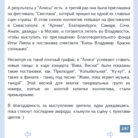
А результаты у "Алисы" есть: в третий раз она была приглашена
на фестиваль "Светлана", который прошел на одной из главных
сцен страны. В этом сезоне коллектив побывал на фестивалях
в Севастополе, в "Артеке", Екатеринбурге, Самаре, Сочи,
Анапе, дважды - в Москве, и готовится лететь во Владивосток,
чтобы выступить по приглашению Благотворительного фонда
Илзе Лиепа в постановке спектакля "Князь Владимир. Красно
солнышко".
Несмотря на такой плотный график, в "Алисе" успевают ставить
новые танцы: в ходе концерта "Вива, Весна!" были показаны
такие постановки, как "Прелюдия", "Колыбельная", "Ку-ку!", а
также в финале - танец под песню "Живи, пока играет музыка,
танцуй". Этой весной для многих танцевальных групп их
номера, взятые из золотой копилки коллектива, стали
премьерными.
В благодарность за выступление зрители, едва дождавшись,
пока стихнут последние аккроды, хлынули на сцену с букетами
цветов :)
1/97