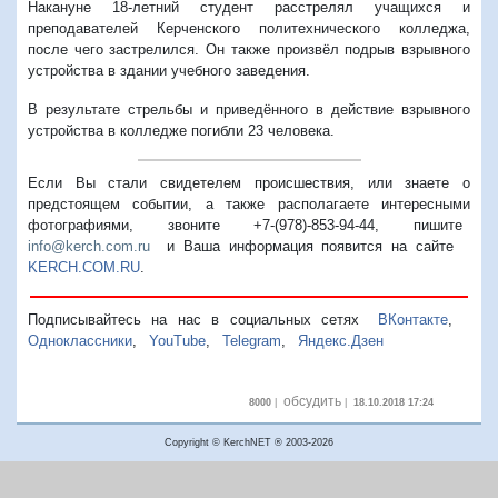
Накануне 18-летний студент расстрелял учащихся и
преподавателей Керченского политехнического колледжа,
после чего застрелился. Он также произвёл подрыв взрывного
устройства в здании учебного заведения.
В результате стрельбы и приведённого в действие взрывного
устройства в колледже погибли 23 человека.
Если Вы стали свидетелем происшествия, или знаете о
предстоящем событии, а также располагаете интересными
фотографиями, звоните +7-(978)-853-94-44,
пишите
info@kerch.com.ru
и Ваша информация появится на сайте
KERCH.COM.RU
.
Подписывайтесь на нас в социальных сетях
ВКонтакте
,
Одноклассники
,
YouTube
,
Telegram
,
Яндекс.Дзен
обсудить
8000
|
|
18.10.2018 17:24
Copyright © KerchNET ® 2003-2026