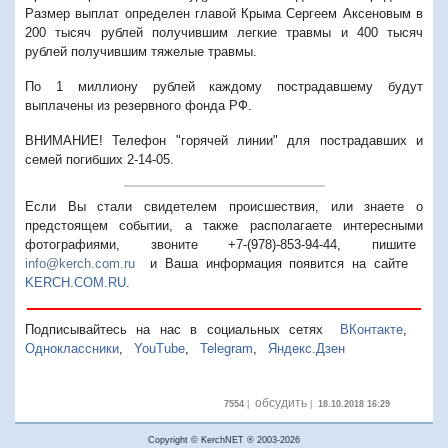
Размер выплат определен главой Крыма Сергеем Аксеновым в
200 тысяч рублей получившим легкие травмы и 400 тысяч
рублей получившим тяжелые травмы.
По 1 миллиону рублей каждому пострадавшему будут
выплачены из резервного фонда РФ.
ВНИМАНИЕ! Телефон "горячей линии" для пострадавших и
семей погибших 2-14-05.
Если Вы стали свидетелем происшествия, или знаете о
предстоящем событии, а также располагаете интересными
фотографиями, звоните +7-(978)-853-94-44,
пишите
info@kerch.com.ru
и Ваша информация появится на сайте
KERCH.COM.RU
.
Подписывайтесь на нас в социальных сетях
ВКонтакте
,
Одноклассники
,
YouTube
,
Telegram
,
Яндекс.Дзен
обсудить
7554
|
|
18.10.2018 16:29
Copyright © KerchNET ® 2003-2026