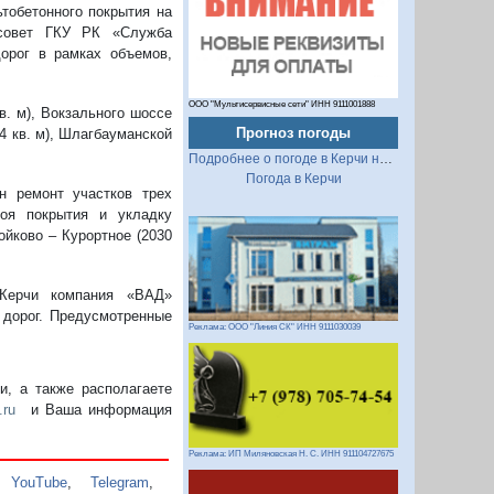
ьтобетонного покрытия на
 совет ГКУ РК «Служба
орог в рамках объемов,
ООО "Мультисервисные сети" ИНН 9111001888
. м), Вокзального шоссе
Прогноз погоды
94 кв. м), Шлагбауманской
Подробнее о погоде в Керчи на 2 недели
Погода в Керчи
н ремонт участков трех
оя покрытия и укладку
ойково – Курортное (2030
 Керчи компания «ВАД»
 дорог. Предусмотренные
Реклама: ООО "Линия СК" ИНН 9111030039
, а также располагаете
.ru
и Ваша информация
Реклама: ИП Миляновская Н. С. ИНН 911104727675
,
YouTube
,
Telegram
,