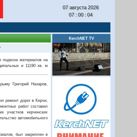
07 августа 2026
07 : 00 : 05
KerchNET TV
у
я подвоза материалов на
ципальных и 11190 кв. м
рыму Григорий Назаров,
л ремонт дорог в Керчи,
емонтных работ составил
их участков керченских
ительство автомобильного
риалов, был закреплен в