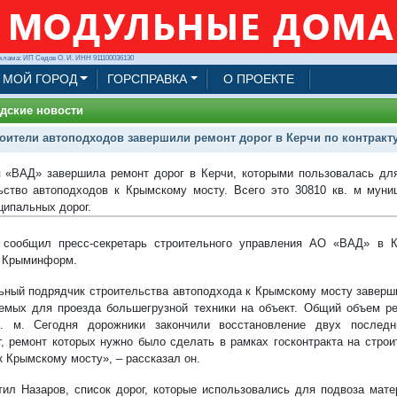
клама: ИП Седов О. И. ИНН 911100036130
МОЙ ГОРОД
ГОРСПРАВКА
О ПРОЕКТЕ
дские новости
оители автоподходов завершили ремонт дорог в Керчи по контракт
 «ВАД» завершила ремонт дорог в Керчи, которыми пользовалась дл
ьство автоподходов к Крымскому мосту. Всего это 30810 кв. м муни
ипальных дорог.
сообщил пресс-секретарь строительного управления АО «ВАД» в К
 Крыминформ.
ьный подрядчик строительства автоподхода к Крымскому мосту заверши
емых для проезда большегрузной техники на объект. Общий объем р
в. м. Сегодня дорожники закончили восстановление двух последн
г, ремонт которых нужно было сделать в рамках госконтракта на стро
к Крымскому мосту», – рассказал он.
тил Назаров, список дорог, которые использовались для подвоза мате