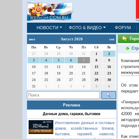
Ре
НОВОСТИ
ФОТО & ВИДЕО
ФОРУМ
Горо
Август 2026
июл
сен
Пн
Вт
Ср
Чт
Пт
Сб
Вс
Стр
27
28
29
30
31
1
2
Компания
3
4
5
6
7
8
9
строител
10
11
12
13
14
15
16
межмуниц
17
18
19
20
21
22
23
24
25
26
27
28
29
30
Об этом 
31
1
2
3
4
5
6
передает
«Генерал
Реклама
использу
42000 к
Дачные дома, гаражи, бытовки
автодоро
Изготовление дачных и гостевых
подхода 
домов, хозяйственных блоков,
бытовок, гаражей, навесов,
Как отме