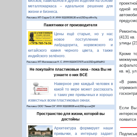
киосков, павильонов и других изделий на основе
проектно
металлокаркаса – идеальное решение для
одной и
жизни и бизнеса.
автомоби
Реклама: ИП Седов О. И. ИНН 911100036130 erid:2SDnjcoMmXq
предусмо
Памятники от производителя
Ремонтны
Цены ещё старые, но у нас
(4131 кв.
новое поступление из
улицы (23
лабрадорита, норвежского и
китайского камня черного цвета, а также
Кроме т
индийского зелёного.
межмуни
Реклама: ИП Миляновская Н. С. ИНН:911104727675 erid:2SDnjeWbdHU
асфальто
Не покупайте пластиковые окна - пока Вы не
кв. м), у
узнаете о них ВСЁ
«В рамк
Наверное уже каждый человек в
отремонт
какой то мере может рассказать
госконтр
о таких уже привычных и хорошо
известных всем пластиковых окнах.
Реклама: ООО "Линия СК" ИНН 9111030039 erid:2SDnjccooQW
Если Вы 
интересн
Пространство для жизни, которой вы
появится
достойны
Архитектура формирует наши
Подписы
привычки, а интерьер задает