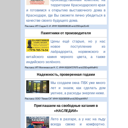
производственный комплекс на
территории Краснодарского края
и готовимся к открытию выставочного дома в
Краснодаре, где Вы сможете лично убедиться в
качестве своего будущего дома.
Реклама: ИП Седов О. И. ИНН 911100036130 erid:2SDnjeLEz43
Памятники от производителя
Цены ещё старые, но у нас
новое поступление из
лабрадорита, норвежского и
китайского камня черного цвета, а также
индийского зелёного.
Реклама: ИП Миляновская Н. С. ИНН:911104727675 erid:2SDnjeWbdHU
Надежность, проверенная годами
Мы создаем окна ПВХ уже много
лет и знаем, как сделать дом
уютнее, а расходы энергии ниже.
Реклама: ООО "Линия СК" ИНН 9111030039 erid:2SDnjdvNRt7
Приглашаем на свободные катания в
«НАСЛЕДИИ»
Лето в разгаре, а у нас на льду
всегда свежо и комфортно.