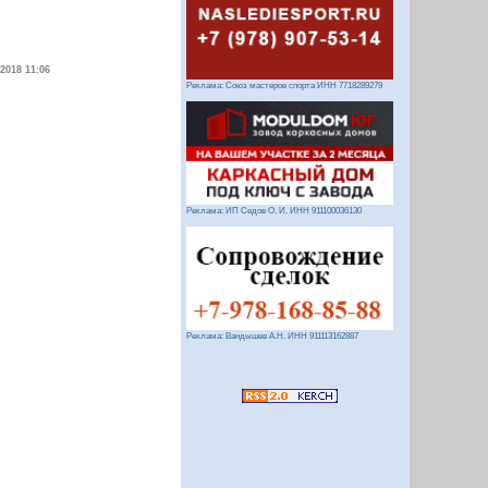
.2018 11:06
Реклама: Союз мастеров спорта ИНН 7718289279
Реклама: ИП Седов О. И. ИНН 911100036130
Реклама: Вандышев А.Н. ИНН 911113162887