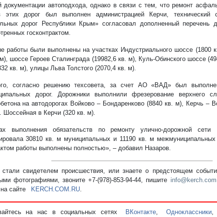
й документации автоподхода, однако в связи с тем, что ремонт асфал
з этих дорог был выполнен администрацией Керчи, технический
льных дорог Республики Крым» согласовал дополненный перечень д
тренных госконтрактом.
е работы были выполнены на участках Индустриального шоссе (1800 кв
 м), шоссе Героев Сталинграда (19982,6 кв. м), Куль-Обинского шоссе (4
32 кв. м), улицы Льва Толстого (2070,4 кв. м).
ого, согласно решению техсовета, за счет АО «ВАД» был выполне
ципальных дорог. Дорожники выполнили фрезерование верхнего сл
бетона на автодорогах Войково – Бондаренково (8840 кв. м), Керчь – В
л. Шоссейная в Керчи (320 кв. м).
ах выполнения обязательств по ремонту улично-дорожной сети
ировала 30810 кв. м муниципальных и 11190 кв. м межмуниципальных
актом работы выполнены полностью», – добавил Назаров.
стали свидетелем происшествия, или знаете о предстоящем событии
ыми фотографиями, звоните +7-(978)-853-94-44,
пишите
info@kerch.com
 на сайте
KERCH.COM.RU
.
вайтесь на нас в социальных сетях
ВКонтакте
,
Одноклассники