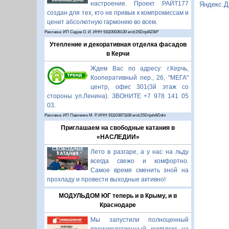
настроение. Проект РАЙТ177
Яндекс.Д
создан для тех, кто не привык к компромиссам и
ценит абсолютную гармонию во всем.
Реклама: ИП Седов О. И. ИНН 911100036130 erid:2SDnjd4Z8iP
Утепление и декоративная отделка фасадов
в Керчи
Ждем Вас по адресу: г.Керчь,
Кооперативный пер., 26, "МЕГА"
центр, офис 301(3й этаж со
стороны ул.Ленина). ЗВОНИТЕ +7 978 141 05
03.
Реклама: ИП Павленко М. Р. ИНН 911103871108 erid:2SDnjehADdm
Приглашаем на свободные катания в
«НАСЛЕДИИ»
Лето в разгаре, а у нас на льду
всегда свежо и комфортно.
Самое время сменить зной на
прохладу и провести выходные активно!
МОДУЛЬДОМ ЮГ теперь и в Крыму, и в
Краснодаре
Мы запустили полноценный