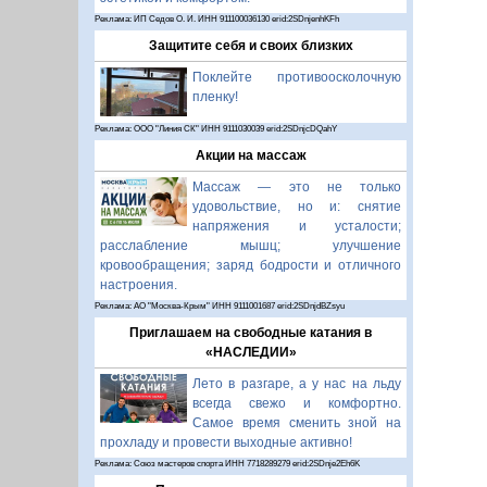
Реклама: ИП Седов О. И. ИНН 911100036130 erid:2SDnjenhKFh
Защитите себя и своих близких
Поклейте противоосколочную
пленку!
Реклама: ООО "Линия СК" ИНН 9111030039 erid:2SDnjcDQahY
Акции на массаж
Массаж — это не только
удовольствие, но и: снятие
напряжения и усталости;
расслабление мышц; улучшение
кровообращения; заряд бодрости и отличного
настроения.
Реклама: АО "Москва-Крым" ИНН 9111001687 erid:2SDnjdBZsyu
Приглашаем на свободные катания в
«НАСЛЕДИИ»
Лето в разгаре, а у нас на льду
всегда свежо и комфортно.
Самое время сменить зной на
прохладу и провести выходные активно!
Реклама: Союз мастеров спорта ИНН 7718289279 erid:2SDnje2Eh6K