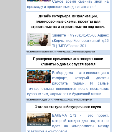
Самое время сменить зной на
прохладу и провести выходные активно!
Дизайн интерьера, визуализации,
планировочные схемы, проекты для
строительства и строительство под ключ.
Звоните +7(978)141-05-03 Адрес:
г.Керчь, пер.Кооперативный д.26
ТЦ "МЕГА" офис 301.
Реклама: ИП Павленко М. Р. ИНН 911103871108 erid:2SDnjcRB4xz
Проверено временем: что говорят наши
клиенты о домах спустя время
Выбор дома — это инвестиция в
комфорт, который должен
работать годами. И самые
точные отзывы появляются после нескольких
суровых зим, жарких лет и будничной жизни.
Реклама: ИП Седов О. И. ИНН 911100036130 erid:2SDnjegnNa7
Эталон статуса и безупречного вкуса
ВАЛЬМА 173 - это проект,
который создан для тех, кто не
идет на компромиссы между
эстетикой и комфортом.