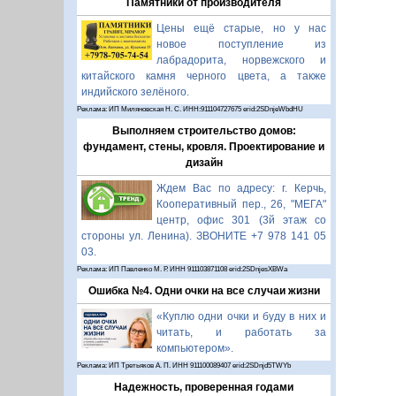
Памятники от производителя
Цены ещё старые, но у нас
новое поступление из
лабрадорита, норвежского и
китайского камня черного цвета, а также
индийского зелёного.
Реклама: ИП Миляновская Н. С. ИНН:911104727675 erid:2SDnjeWbdHU
Выполняем строительство домов:
фундамент, стены, кровля. Проектирование и
дизайн
Ждем Вас по адресу: г. Керчь,
Кооперативный пер., 26, "МЕГА"
центр, офис 301 (3й этаж со
стороны ул. Ленина). ЗВОНИТЕ +7 978 141 05
03.
Реклама: ИП Павленко М. Р. ИНН 911103871108 erid:2SDnjesXBWa
Ошибка №4. Одни очки на все случаи жизни
«Куплю одни очки и буду в них и
читать, и работать за
компьютером».
Реклама: ИП Третьяков А. П. ИНН 911100089407 erid:2SDnjd5TWYb
Надежность, проверенная годами