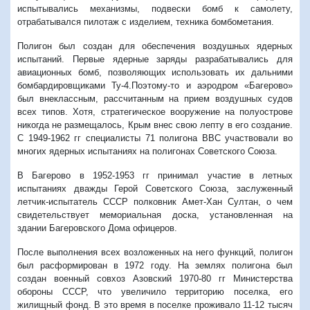
испытывались механизмы, подвески бомб к самолету,
отрабатывался пилотаж с изделием, техника бомбометания.
Полигон был создан для обеспечения воздушных ядерных
испытаний. Первые ядерные заряды разрабатывались для
авиационных бомб, позволяющих использовать их дальними
бомбардировщиками Ту-4.Поэтому-то и аэродром «Багерово»
был внеклассным, рассчитанным на прием воздушных судов
всех типов. Хотя, стратегическое вооружение на полуострове
никогда не размещалось, Крым внес свою лепту в его создание.
С 1949-1962 гг специалисты 71 полигона ВВС участвовали во
многих ядерных испытаниях на полигонах Советского Союза.
В Багерово в 1952-1953 гг принимал участие в летных
испытаниях дважды Герой Советского Союза, заслуженный
летчик-испытатель СССР полковник Амет-Хан Султан, о чем
свидетельствует мемориальная доска, установленная на
здании Багеровского Дома офицеров.
После выполнения всех возложенных на него функций, полигон
был расформирован в 1972 году. На землях полигона был
создан военный совхоз Азовский 1970-80 гг Министерства
обороны СССР, что увеличило территорию поселка, его
жилищный фонд. В это время в поселке проживало 11-12 тысяч