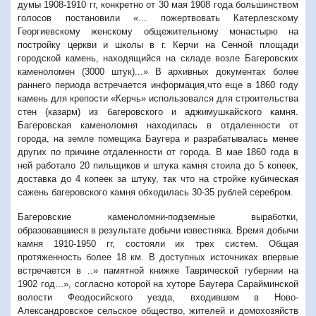
думы 1908-1910 гг, конкретно от 30 мая 1908 года большинством
голосов постановили «... пожертвовать Катерлезскому
Георгиевскому женскому общежительному монастырю на
постройку церкви и школы в г. Керчи на Сенной площади
городской камень, находящийся на складе возле Багеровских
каменоломен (3000 штук)...» В архивных документах более
раннего периода встречается информация,что еще в 1860 году
камень для крепости «Керчь» использовался для строительства
стен (казарм) из багеровского и аджимушкайского камня.
Багеровская каменоломня находилась в отдаленности от
города, на земле помещика Баугера и разрабатывалась менее
других по причине отдаленности от города. В мае 1860 года в
ней работало 20 пильщиков и штука камня стоила до 5 копеек,
доставка до 4 копеек за штуку, так что на стройке кубическая
сажень багеровского камня обходилась 30-35 рублей серебром.
Багеровские каменоломни-подземные выработки,
образовавшиеся в результате добычи известняка. Время добычи
камня 1910-1950 гг, состояли их трех систем. Общая
протяженность более 18 км. В доступных источниках впервые
встречается в ..» памятной книжке Таврической губернии на
1902 год...», согласно которой на хуторе Баугера Сарайминской
волости Феодосийского уезда, входившем в Ново-
Александровское сельское общество, жителей и домохозяйств