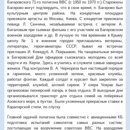
Багеровского 71-го полигона ВВС (с 1950 по 1970 гг.).Старожилы
Багерово могут подтвердить, что в свое время, п. Багерово был
культурным центром района. На концертные площадки
приезжали артисты из Москвы, Киева. С концертом приезжала
певица Л. Сенчина, незабываемая встреча с актером А.
Баталовым при сьемках фильма с его участием на Багеровском
военном аэродроме и др. В лучшую по тем временам в Крыму
школу № 1 в военном городке приглашались ветераны,
литераторы, герои-авиаторы СССР, бывал на встречах
приглашен И. Кожедуб, А. Покрышкин. На танцевальные вечера
в Бегеровский Дом офицеров съезжалась молодежь со всей
округи и из .Керчи. Здесь и учились и служили самые завидные
женихи. Под контролем В. А. Чернореза был настоящий порядок
в гарнизоне, много ухоженной зелени, красивые клумбы,
работал фонтан. Каждый солдат и курсант был закреплен за
территорией, клумбой, аллеей сирени. У озера Чокрак был
организован пионерский лагерь и база отдыха. В выходные дни
организовывался транспорт для отдыха семей на побережье
Азовского моря, в бухтах. Были ухоженные прекрасные ставки в
Караларской степи, по спуску.
Главной задачей полигона была совместно с авиационными КБ
подготовка испытаний самолетов самых разных систем,
поступающих на вооружение советских ВВС. На аэродроме