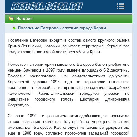
История
Поселение Багерово - спутник города Керчи
Поселение Багерово входит в состав самого крупного района
Крыма-Ленинский, который занимает территорию Керченского
полуострова в восточной части республики Крым.
Поместье на территории нынешнего Багерово было приобретено
немцем Баугером в 1897 году, имение площадью 5,2 десятины.
Поместье располагалось, как свидетельствуют документы
Керченской управы 1897 года на территории нынешнего
поселения, в которой в те времена проводились разработки
каменоломен Керчь-Еникальской городской управой по
инициативе городского головы Евстафия Дмитриевича
Ходжолупо.
С конца 1890 г.с развитием камнедобывающего промысла
старое название поместья Баугер было упрощено и стало
именоваться Багерово. Как следует из архивных документов,
еще в 1908 году, согласно протоколов заседаний городской