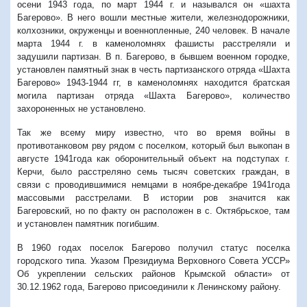
осени 1943 года, по март 1944 г. и назывался он «шахта
Багерово». В него вошли местные жители, железнодорожники,
колхозники, окруженцы и военнопленные, 240 человек. В начале
марта 1944 г. в каменоломнях фашисты расстреляли и
задушили партизан. В п. Багерово, в бывшем военном городке,
установлен памятный знак в честь партизанского отряда «Шахта
Багерово» 1943-1944 гг, в каменоломнях находится братская
могила партизан отряда «Шахта Багерово», количество
захороненных не установлено.
Так же всему миру известно, что во время войны в
противотанковом рву рядом с поселком, который был выкопан в
августе 1941года как оборонительный объект на подступах г.
Керчи, было расстреляно семь тысяч советских граждан, в
связи с проводившимися немцами в ноябре-декабре 1941года
массовыми расстрелами. В истории ров значится как
Багеровский, но по факту он расположен в с. Октябрьское, там
и установлен памятник погибшим.
В 1960 годах поселок Багерово получил статус поселка
городского типа. Указом Президиума Верховного Совета УССР»
Об укреплении сельских районов Крымской области» от
30.12.1962 года, Багерово присоединили к Ленинскому району.