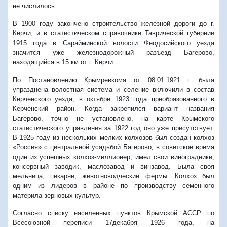
не числилось.
В 1900 году закончено строительство железной дороги до г.
Керчи, и в статистическом справочнике Таврической губернии
1915 года в Сарайминской волости Феодосийского уезда
значится уже железнодорожный разъезд Багерово,
находящийся в 15 км от г. Керчи.
По Постановлению Крымревкома от 08.01.1921 г. была
упразднена волостная система и селение включили в состав
Керченского уезда, в октябре 1923 года преобразованного в
Керченский район. Когда закрепился вариант названия
Багерово, точно не установлено, на карте Крымского
статистического управления за 1922 год оно уже присутствует.
В 1925 году из нескольких мелких колхозов был создан колхоз
«Россия» с центральной усадьбой Багерово
,
в советское время
один из успешных колхоз-миллионер, имел свои виноградники,
консервный заводик, маслозавод и винзавод. Была своя
мельница, пекарни, животноводческие фермы. Колхоз был
одним из лидеров в районе по производству семенного
материла зерновых культур.
Согласно списку населенных пунктов Крымской АССР по
Всесоюзной переписи 17декабря 1926 года, на