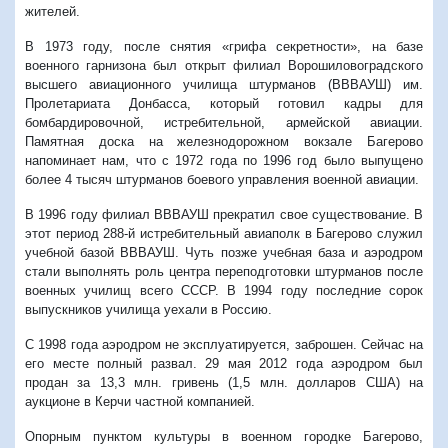
жителей.
В 1973 году, после снятия «грифа секретности», на базе
военного гарнизона был открыт филиал Ворошиловоградского
высшего авиационного училища штурманов (ВВВАУШ) им.
Пролетариата Донбасса, который готовил кадры для
бомбардировочной, истребительной, армейской авиации.
Памятная доска на железнодорожном вокзале Багерово
напоминает нам, что с 1972 года по 1996 год было выпущено
более 4 тысяч штурманов боевого управления военной авиации.
В 1996 году филиал ВВВАУШ прекратил свое существование. В
этот период 288-й истребительный авиаполк в Багерово служил
учебной базой ВВВАУШ. Чуть позже учебная база и аэродром
стали выполнять роль центра переподготовки штурманов после
военных училищ всего СССР. В 1994 году последние сорок
выпускников училища уехали в Россию.
С 1998 года аэродром не эксплуатируется, заброшен. Сейчас на
его месте полный развал. 29 мая 2012 года аэродром был
продан за 13,3 млн. гривень (1,5 млн. долларов США) на
аукционе в Керчи частной компанией.
Опорным пунктом культуры в военном городке Багерово,