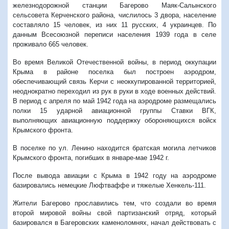
железнодорожной станции Багерово Маяк-Салынского
сельсовета Керченского района, числилось 3 двора, население
составляло 15 человек, из них 11 русских, 4 украинцев. По
данным Всесоюзной переписи населения 1939 года в селе
проживало 665 человек.
Во время Великой Отечественной войны, в период оккупации
Крыма в районе поселка был построен аэродром,
обеспечивающий связь Керчи с неоккупированной территорией,
неоднократно переходил из рук в руки в ходе военных действий.
В период с апреля по май 1942 года на аэродроме размещались
полки 15 ударной авиационной группы Ставки ВГК,
выполняющих авиационную поддержку обороняющихся войск
Крымского фронта.
В поселке по ул. Ленино находится братская могила летчиков
Крымского фронта, погибших в январе-мае 1942 г.
После вывода авиации с Крыма в 1942 году на аэродроме
базировались немецкие Люфтваффе и тяжелые Хенкель-111.
Жители Багерово прославились тем, что создали во время
второй мировой войны свой партизанский отряд, который
базировался в Багеровских каменоломнях, начал действовать с