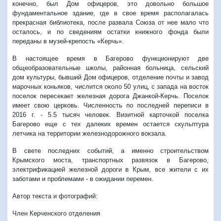
конечно, был Дом офицеров, это довольно большое
фундаментальное здание, где в свое время располагалась
прекрасная библиотека, после развала Союза от нее мало что
осталось, и по сведениям остатки книжного фонда были
переданы в музей-крепость «Керчь».
В настоящее время в Багерово функционируют две
общеобразовательные школы, районная больница, сельский
дом культуры, бывший Дом офицеров, отделение почты и завод
марочных коньяков, числится около 50 улиц, с запада на восток
поселок пересекает железная дорога Джанкой-Керчь. Поселок
имеет свою церковь. Численность по последней переписи в
2016 г. - 5.5 тысяч человек. Визитной карточкой поселка
Багерово еще с тех далеких времен остается скульптура
летчика на территории железнодорожного вокзала.
В свете последних событий, а именно строительством
Крымского моста, транспортных развязок в Багерово,
электрификацией железной дороги в Крым, все жители с их
заботами и проблемами - в ожидании перемен.
Автор текста и фотографий:
Член Керченского отделения