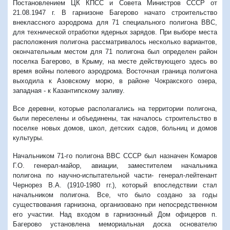
Постановлением ЦК КПСС и Совета Министров СССР от
21.08.1947 г. В гарнизоне Багерово начато строительство
внеклассного аэродрома для 71 специального полигона ВВС,
для технической отработки ядерных зарядов. При выборе места
расположения полигона рассматривалось несколько вариантов,
окончательным местом для 71 полигона был определен район
поселка Багерово, в Крыму, на месте действующего здесь во
время войны полевого аэродрома. Восточная граница полигона
выходила к Азовскому морю, в районе Чокракского озера,
западная - к Казантипскому заливу.
Все деревни, которые располагались на территории полигона,
были переселены и объединены, так началось строительство в
поселке новых домов, школ, детских садов, больниц и домов
культуры.
Начальником 71-го полигона ВВС СССР был назначен Комаров
Г.О. генерал-майор, авиации, заместителем начальника
полигона по научно-испытательной части- генерал-лейтенант
Чернорез В.А. (1910-1980 гг.), который впоследствии стал
начальником полигона. Все, что было создано за годы
существования гарнизона, организовано при непосредственном
его участии. Над входом в гарнизонный Дом офицеров п.
Багерово установлена мемориальная доска основателю