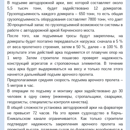
В подъеме автодорожной арки, вес которой составляет около
5,5 тысяч тонн, будет задействовано 12 домкратов.
Грузоподъемность каждого домкрата – 650 тонн, то есть общая
грузоподъемность оборудования составляет 7800 тонн, что дает
30-процентный запас по грузоподъемной возможности системы в
работе с автодорожной аркой Керченского моста.
После того, как подъемные тросы будут закреплены, на
домкраты будет поэтапно передаваться нагрузка: сначала в 5 %
от веса пролетного строения, затем в 50 %, далее – в 100 %. В
результате этих действий арка поднимется от плавучих опор на
1 метр. Затем строители пошагово проверят надежность
конструкций агрегатов и строповочных элементов. В течение
часа арка будет выдерживаться на весу и только после этого
начнется дальнейший подъем арочного пролета.
Предполагаемая средняя скорость подъема арочного пролета –
5 метров в час.
В операции по подъему и монтажу арки задействовано до 30
человек в одну смену (инженеры, стропальщики, сварщики,
геодезисты, специалисты контроля качества).
В общей сложности установка автодорожной арки на фарватере
не превысит 72 часов. На это время судоходство в Керчь-
Еникальском канале ограничивается. Как только строители
подтвердят надежность закрепления арочного пролета на
проектной высоте, плавание судов по фарватеру возобновится в