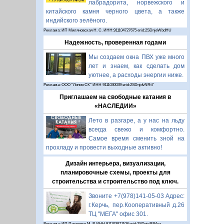
лабрадорита, норвежского и
китайского камня черного цвета, а также
индийского зелёного.
Реклама: ИП Миляновская Н. С. ИНН:911104727675 erid:2SDnjeWbdHU
Надежность, проверенная годами
Мы создаем окна ПВХ уже много
лет и знаем, как сделать дом
уютнее, а расходы энергии ниже.
Реклама: ООО "Линия СК" ИНН 9111030039 erid:2SDnjdvNRt7
Приглашаем на свободные катания в
«НАСЛЕДИИ»
Лето в разгаре, а у нас на льду
всегда свежо и комфортно.
Самое время сменить зной на
прохладу и провести выходные активно!
Дизайн интерьера, визуализации,
планировочные схемы, проекты для
строительства и строительство под ключ.
Звоните +7(978)141-05-03 Адрес:
г.Керчь, пер.Кооперативный д.26
ТЦ "МЕГА" офис 301.
Реклама: ИП Павленко М. Р. ИНН 911103871108 erid:2SDnjcRB4xz