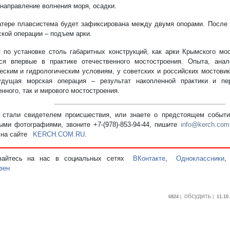
 направление волнения моря, осадки.
тере плавсистема будет зафиксирована между двумя опорами. После 
ской операции – подъем арки.
 по установке столь габаритных конструкций, как арки Крымского мос
ся впервые в практике отечественного мостостроения. Опыта, анал
еским и гидрологическим условиям, у советских и российских мостови
удущая морская операция – результат накопленной практики и пе
нного, так и мирового мостостроения.
стали свидетелем происшествия, или знаете о предстоящем событии
ыми фотографиями, звоните +7-(978)-853-94-44,
пишите
info@kerch.com
 на сайте
KERCH.COM.RU
.
вайтесь на нас в социальных сетях
ВКонтакте
,
Одноклассники
зен
обсудить
6824
|
|
11.10