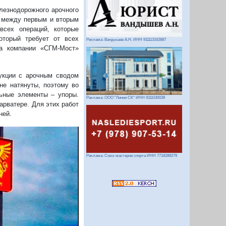
елезнодорожного арочного
е между первым и вторым
всех операций, которые
оторый требует от всех
Реклама: Вандышев А.Н. ИНН 911113162887
ра компании «СГМ-Мост»
рукции с арочным сводом
не натянуты, поэтому во
ьные элементы – упоры.
Реклама: ООО "Линия СК" ИНН 9111030039
арватере. Для этих работ
ней.
Реклама: Союз мастеров спорта ИНН 7718289279