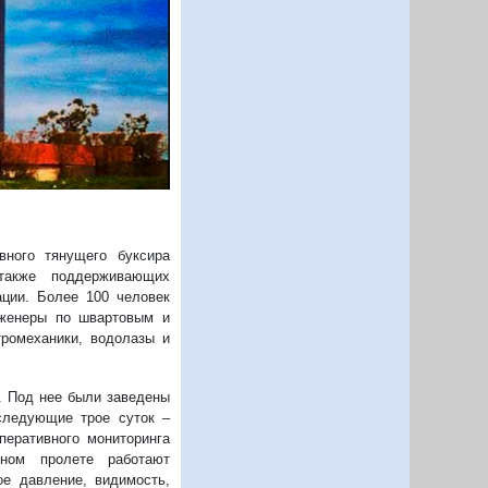
ного тянущего буксира
также поддерживающих
ации. Более 100 человек
нженеры по швартовым и
тромеханики, водолазы и
у. Под нее были заведены
 следующие трое суток –
перативного мониторинга
чном пролете работают
ое давление, видимость,