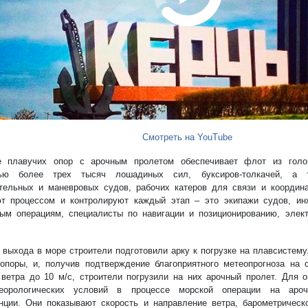
Смотреть на YouTube
е плавучих опор с арочным пролетом обеспечивает флот из голов
ью более трех тысяч лошадиных сил, буксиров-толкачей, а 
тельных и маневровых судов, рабочих катеров для связи и координ
т процессом и контролируют каждый этап – это экипажи судов, и
ым операциям, специалисты по навигации и позиционированию, элек
 выхода в море строители подготовили арку к погрузке на плавсистем
опоры, и, получив подтверждение благоприятного метеопрогноза на
 ветра до 10 м/с, строители погрузили на них арочный пролет. Для о
теорологических условий в процессе морской операции на аро
нции. Они показывают скорость и направление ветра, барометрическ