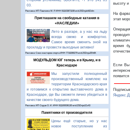
стороны ул.Ленина). ЗВОНИТЕ +7 978 141 05
высоту и
03.
Реклама: ИП Павленко М. Р. ИНН 911103871108 erid:2SDnjehADdm
На фарва
Приглашаем на свободные катания в
этап мор
«НАСЛЕДИИ»
Операция
Лето в разгаре, а у нас на льду
проводит
всегда свежо и комфортно.
климатич
Самое время сменить зной на
время б
прохладу и провести выходные активно!
отечестве
Реклама: Союз мастеров спорта ИНН 7718289279 erid:2SDnje2Eh6K
МОДУЛЬДОМ ЮГ теперь и в Крыму, и в
Если Вы 
Краснодаре
интересн
Мы запустили полноценный
появится
производственный комплекс на
территории Краснодарского края
Подписы
и готовимся к открытию выставочного дома в
Краснодаре, где Вы сможете лично убедиться в
Яндекс.Д
качестве своего будущего дома.
Реклама: ИП Седов О. И. ИНН 911100036130 erid:2SDnjeLEz43
Памятники от производителя
Цены ещё старые, но у нас
новое поступление из