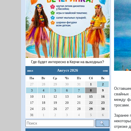
Где будет интересно в Керчи на выходных?
Август 2026
июл
сен
Пн
Вт
Ср
Чт
Пт
Сб
Вс
27
28
29
30
31
1
2
Оставшее
3
4
5
6
7
8
9
свайных 
10
11
12
13
14
15
16
между фа
17
18
19
20
21
22
23
тросами.
24
25
26
27
28
29
30
Заранее 
31
1
2
3
4
5
6
некоторы
отрезке 