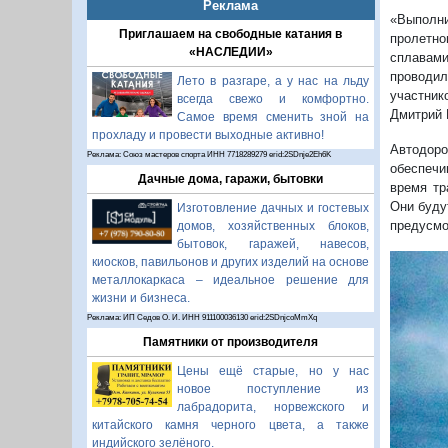
Реклама
«Выполни
Приглашаем на свободные катания в
пролетно
«НАСЛЕДИИ»
сплавам
проводил
Лето в разгаре, а у нас на льду
участник
всегда свежо и комфортно.
Дмитрий 
Самое время сменить зной на
прохладу и провести выходные активно!
Автодоро
Реклама: Союз мастеров спорта ИНН 7718289279 erid:2SDnje2Eh6K
обеспечи
Дачные дома, гаражи, бытовки
время тр
Они буду
Изготовление дачных и гостевых
предусмо
домов, хозяйственных блоков,
бытовок, гаражей, навесов,
киосков, павильонов и других изделий на основе
металлокаркаса – идеальное решение для
жизни и бизнеса.
Реклама: ИП Седов О. И. ИНН 911100036130 erid:2SDnjcoMmXq
Памятники от производителя
Цены ещё старые, но у нас
новое поступление из
лабрадорита, норвежского и
китайского камня черного цвета, а также
индийского зелёного.