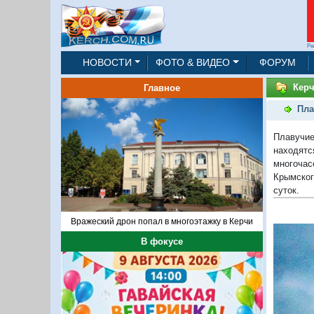
Ре
НОВОСТИ
ФОТО & ВИДЕО
ФОРУМ
Керч
Главное
Пла
Плавучие
находят
многочас
Крымског
суток.
Вражеский дрон попал в многоэтажку в Керчи
В фокусе