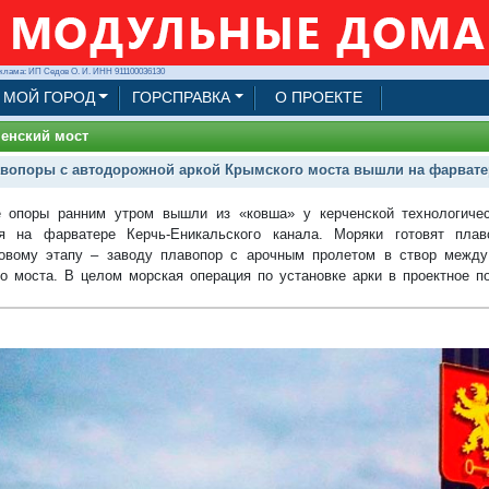
клама: ИП Седов О. И. ИНН 911100036130
МОЙ ГОРОД
ГОРСПРАВКА
О ПРОЕКТЕ
енский мост
вопоры с автодорожной аркой Крымского моста вышли на фарватер
 опоры ранним утром вышли из «ковша» у керченской технологиче
ся на фарватере Керчь-Еникальского канала. Моряки готовят пла
овому этапу – заводу плавопор с арочным пролетом в створ межд
о моста. В целом морская операция по установке арки в проектное п