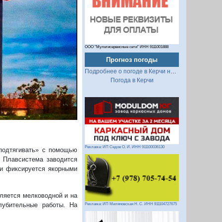
ООО "Мультисервисные сети" ИНН 9111001888
Прогноз погоды
Подробнее о погоде в Керчи на 2 недели
Погода в Керчи
Реклама: ИП Седов О. И. ИНН 911100036130
«подтягивать» с помощью
. Плавсистема заводится
и фиксируется якорными
вляется мелководной и на
лубительные работы. На
Реклама: ИП Миляновская Н. С. ИНН 911104727675