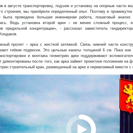
в в августе транспортировку, подъем и установку на опорные части ж
го строения, мы приобрели определенный опыт. Поэтому в промежутк
и была проведена большая инженерная работа, пошаговый анализ 
ись. Ведь установка второй арки – не менее сложный процесс, к
ов предельной концентрации», - рассказал заместитель гендиректо
Кондаков.
жный пролет – арка с жесткой затяжкой. Связь нижней части конст
вают гибкие подвески. Это цельные канаты толщиной 6 см. Пока они 
анспортировки и монтажа геометрию арки поддерживают вспомогател
т демонтированы после того, как арка займет проектное положение на ф
трен строительный кран, размещенный на арке и перевозимый вместе с 