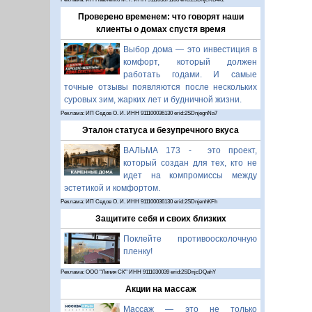
Проверено временем: что говорят наши
клиенты о домах спустя время
Выбор дома — это инвестиция в
комфорт, который должен
работать годами. И самые
точные отзывы появляются после нескольких
суровых зим, жарких лет и будничной жизни.
Реклама: ИП Седов О. И. ИНН 911100036130 erid:2SDnjegnNa7
Эталон статуса и безупречного вкуса
ВАЛЬМА 173 - это проект,
который создан для тех, кто не
идет на компромиссы между
эстетикой и комфортом.
Реклама: ИП Седов О. И. ИНН 911100036130 erid:2SDnjenhKFh
Защитите себя и своих близких
Поклейте противоосколочную
пленку!
Реклама: ООО "Линия СК" ИНН 9111030039 erid:2SDnjcDQahY
Акции на массаж
Массаж — это не только