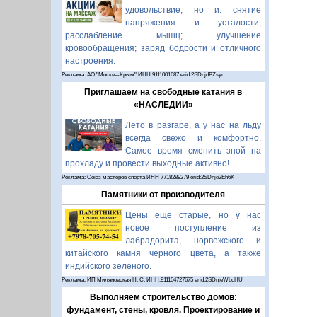
удовольствие, но и: снятие
напряжения и усталости;
расслабление мышц; улучшение
кровообращения; заряд бодрости и отличного
настроения.
Реклама: АО "Москва-Крым" ИНН 9111001687 erid:2SDnjdBZsyu
Приглашаем на свободные катания в
«НАСЛЕДИИ»
Лето в разгаре, а у нас на льду
всегда свежо и комфортно.
Самое время сменить зной на
прохладу и провести выходные активно!
Реклама: Союз мастеров спорта ИНН 7718289279 erid:2SDnje2Eh6K
Памятники от производителя
Цены ещё старые, но у нас
новое поступление из
лабрадорита, норвежского и
китайского камня черного цвета, а также
индийского зелёного.
Реклама: ИП Миляновская Н. С. ИНН:911104727675 erid:2SDnjeWbdHU
Выполняем строительство домов:
фундамент, стены, кровля. Проектирование и