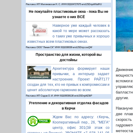
Реклама: ИП Миляновская Н. С. ИНН:911104727675 erid:2SDnjeWbdHU
Не покупайте пластиковые окна - пока Вы не
узнаете о них ВСЁ
Наверное уже каждый человек в
какой то мере может рассказать
о таких уже привычных и хорошо
известных всем пластиковых окнах.
Реклама: ООО "Линия СК" ИНН 9111030039 erid:2SDnjccooQW
Пространство для жизни, которой вы
достойны
Архитектура формирует наши
Движени
привычки, а интерьер задает
мощност
настроение. Проект РАЙТ177
вспомога
создан для тех, кто не привык к компромиссам и
управляю
ценит абсолютную гармонию во всем.
балластн
Реклама: ИП Седов О. И. ИНН 911100036130 erid:2SDnjd4Z8iP
другие.
Утепление и декоративная отделка фасадов
Накануне
в Керчи
две плав
Ждем Вас по адресу: г.Керчь,
скорость
Кооперативный пер., 26, "МЕГА"
гидроме
центр, офис 301(3й этаж со
метеоста