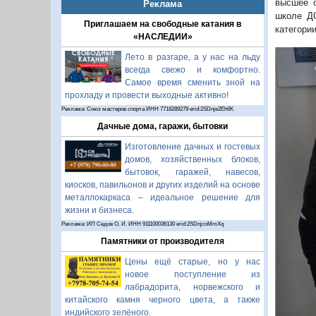
высшее о
Реклама
школе Д
Приглашаем на свободные катания в
категори
«НАСЛЕДИИ»
Лето в разгаре, а у нас на льду
всегда свежо и комфортно.
Самое время сменить зной на
прохладу и провести выходные активно!
Реклама: Союз мастеров спорта ИНН 7718289279 erid:2SDnje2Eh6K
Дачные дома, гаражи, бытовки
Изготовление дачных и гостевых
домов, хозяйственных блоков,
бытовок, гаражей, навесов,
киосков, павильонов и других изделий на основе
металлокаркаса – идеальное решение для
П
жизни и бизнеса.
Реклама: ИП Седов О. И. ИНН 911100036130 erid:2SDnjcoMmXq
Памятники от производителя
Цены ещё старые, но у нас
новое поступление из
лабрадорита, норвежского и
китайского камня черного цвета, а также
индийского зелёного.