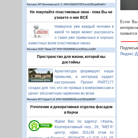
Реклама: ИП Миляновская Н. С. ИНН:911104727675 erid:2SDnjeWbdHU
Не покупайте пластиковые окна - пока Вы не
узнаете о них ВСЁ
Если Вы 
Наверное уже каждый человек в
интересн
какой то мере может рассказать
появится
о таких уже привычных и хорошо
известных всем пластиковых окнах.
Подписы
Реклама: ООО "Линия СК" ИНН 9111030039 erid:2SDnjccooQW
Яндекс.Д
Пространство для жизни, которой вы
достойны
Архитектура формирует наши
привычки, а интерьер задает
настроение. Проект РАЙТ177
создан для тех, кто не привык к компромиссам и
ценит абсолютную гармонию во всем.
Реклама: ИП Седов О. И. ИНН 911100036130 erid:2SDnjd4Z8iP
Утепление и декоративная отделка фасадов
в Керчи
Ждем Вас по адресу: г.Керчь,
Кооперативный пер., 26, "МЕГА"
центр, офис 301(3й этаж со