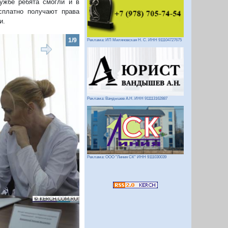
ужбе ребята смогли и в
платно получают права
и.
2/9
Реклама: ИП Миляновская Н. С. ИНН 911104727675
Реклама: Вандышев А.Н. ИНН 911113162887
Следующий
Реклама: ООО "Линия СК" ИНН 9111030039