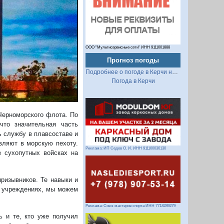
ООО "Мультисервисные сети" ИНН 9111001888
Прогноз погоды
Подробнее о погоде в Керчи на 2 недели
Погода в Керчи
 Черноморского флота. По
что значительная часть
ь службу в плавсоставе и
вляют в морскую пехоту.
Реклама: ИП Седов О. И. ИНН 911100036130
в сухопутных войсках на
ризывников. Те навыки и
х учреждениях, мы можем
Реклама: Союз мастеров спорта ИНН 7718289279
 и те, кто уже получил