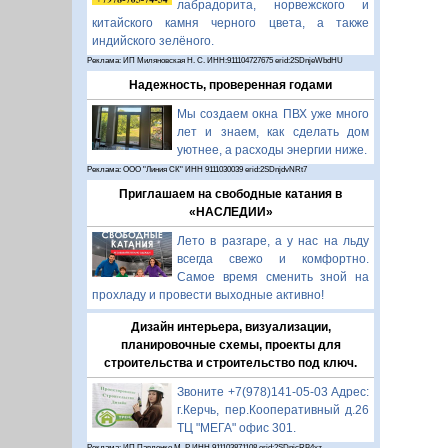
лабрадорита, норвежского и
китайского камня черного цвета, а также
индийского зелёного.
Реклама: ИП Миляновская Н. С. ИНН:911104727675 erid:2SDnjeWbdHU
Надежность, проверенная годами
Мы создаем окна ПВХ уже много
лет и знаем, как сделать дом
уютнее, а расходы энергии ниже.
Реклама: ООО "Линия СК" ИНН 9111030039 erid:2SDnjdvNRt7
Приглашаем на свободные катания в
«НАСЛЕДИИ»
Лето в разгаре, а у нас на льду
всегда свежо и комфортно.
Самое время сменить зной на
прохладу и провести выходные активно!
Дизайн интерьера, визуализации,
планировочные схемы, проекты для
строительства и строительство под ключ.
Звоните +7(978)141-05-03 Адрес:
г.Керчь, пер.Кооперативный д.26
ТЦ "МЕГА" офис 301.
Реклама: ИП Павленко М. Р. ИНН 911103871108 erid:2SDnjcRB4xz