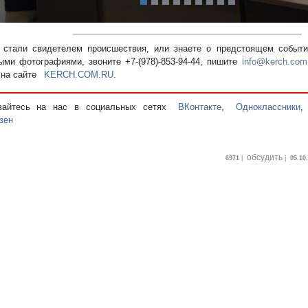
стали свидетелем происшествия, или знаете о предстоящем событии
ыми фотографиями, звоните +7-(978)-853-94-44,
пишите
info@kerch.com
 на сайте
KERCH.COM.RU
.
вайтесь на нас в социальных сетях
ВКонтакте
,
Одноклассники
зен
обсудить
6971
|
|
05.10