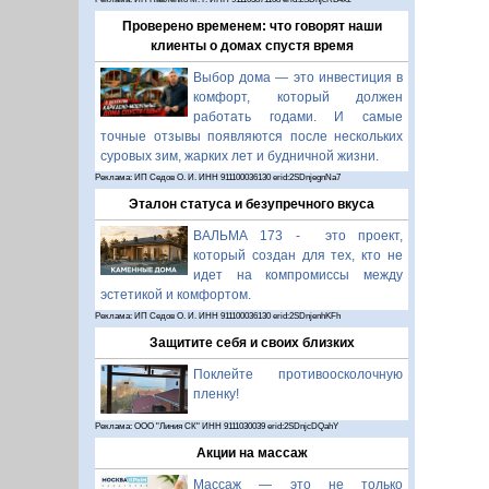
Проверено временем: что говорят наши
клиенты о домах спустя время
Выбор дома — это инвестиция в
комфорт, который должен
работать годами. И самые
точные отзывы появляются после нескольких
суровых зим, жарких лет и будничной жизни.
Реклама: ИП Седов О. И. ИНН 911100036130 erid:2SDnjegnNa7
Эталон статуса и безупречного вкуса
ВАЛЬМА 173 - это проект,
который создан для тех, кто не
идет на компромиссы между
эстетикой и комфортом.
Реклама: ИП Седов О. И. ИНН 911100036130 erid:2SDnjenhKFh
Защитите себя и своих близких
Поклейте противоосколочную
пленку!
Реклама: ООО "Линия СК" ИНН 9111030039 erid:2SDnjcDQahY
Акции на массаж
Массаж — это не только