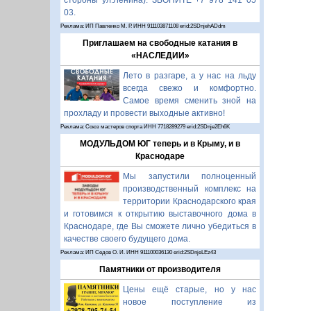
стороны ул.Ленина). ЗВОНИТЕ +7 978 141 05
03.
Реклама: ИП Павленко М. Р. ИНН 911103871108 erid:2SDnjehADdm
Приглашаем на свободные катания в
«НАСЛЕДИИ»
Лето в разгаре, а у нас на льду
всегда свежо и комфортно.
Самое время сменить зной на
прохладу и провести выходные активно!
Реклама: Союз мастеров спорта ИНН 7718289279 erid:2SDnje2Eh6K
МОДУЛЬДОМ ЮГ теперь и в Крыму, и в
Краснодаре
Мы запустили полноценный
производственный комплекс на
территории Краснодарского края
и готовимся к открытию выставочного дома в
Краснодаре, где Вы сможете лично убедиться в
качестве своего будущего дома.
Реклама: ИП Седов О. И. ИНН 911100036130 erid:2SDnjeLEz43
Памятники от производителя
Цены ещё старые, но у нас
новое поступление из