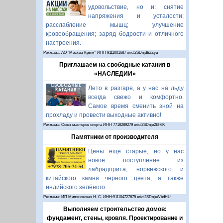
удовольствие, но и: снятие
напряжения и усталости;
расслабление мышц; улучшение
кровообращения; заряд бодрости и отличного
настроения.
Реклама: АО "Москва-Крым" ИНН 9111001687 erid:2SDnjdBZsyu
Приглашаем на свободные катания в
«НАСЛЕДИИ»
Лето в разгаре, а у нас на льду
всегда свежо и комфортно.
Самое время сменить зной на
прохладу и провести выходные активно!
Реклама: Союз мастеров спорта ИНН 7718289279 erid:2SDnje2Eh6K
Памятники от производителя
Цены ещё старые, но у нас
новое поступление из
лабрадорита, норвежского и
китайского камня черного цвета, а также
индийского зелёного.
Реклама: ИП Миляновская Н. С. ИНН:911104727675 erid:2SDnjeWbdHU
Выполняем строительство домов:
фундамент, стены, кровля. Проектирование и