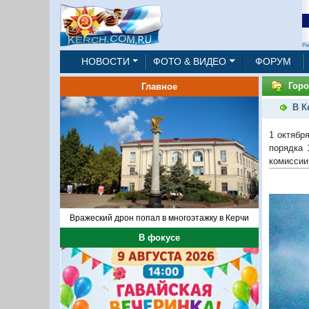
Ре
НОВОСТИ
ФОТО & ВИДЕО
ФОРУМ
Горо
Главное
В К
1 октябр
порядка 
комиссии
Вражеский дрон попал в многоэтажку в Керчи
В фокусе