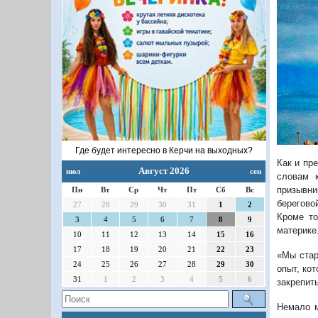
Где будет интересно в Керчи на выходных?
Как и пр
Август 2026
июл
сен
словам к
призывни
Пн
Вт
Ср
Чт
Пт
Сб
Вс
берегово
27
28
29
30
31
1
2
Кроме то
3
4
5
6
7
8
9
материке
10
11
12
13
14
15
16
17
18
19
20
21
22
23
«Мы стар
24
25
26
27
28
29
30
опыт, ко
31
1
2
3
4
5
6
закрепит
Немало м