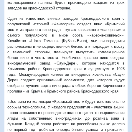
коллекционного напитка будет произведено каждым из трех
заводов на краснодарской стороне.
Один из известных винных заводов Краснодарского края с
полувековой историей «Фанагория» создаст вино «Крымский
мост» из красного винограда - купаж кавказского «саперави» и
самого популярного в мире сорта «каберне-совиньон».
Хозяйство «Шато Тамань» (Кубань-Вино), чьи виноградники
расположены в непосредственной близости к подходам к мосту
с таманской стороны, планирует выпустить коллекционное
белое вино в честь моста. Необычное красное вино создаст
винодельческий завод «Саук-Дере», которое находится в
Крымском районе Краснодарского края и существует с 1926
года. Международный коллектив виноделов хозяйства «Саук-
Дере» создаст оригинальный ассамбляж, для которого будут
отобраны лучшие сорта винограда с обоих берегов Керченского
пролива - из Крыма и Крымского района Краснодарского края.
«Все вина из коллекции «Крымский мост» будут изготовлены по
особым технологиям. У каждого предприятия - участника акции,
- своя изюминка в производстве полного цикла: от выращивания
ягоды на собственных виноградниках до розлива вина в
бутылки. Каждый завод работает на российском рынке далеко
не первый год, добился определённого успеха и признания.