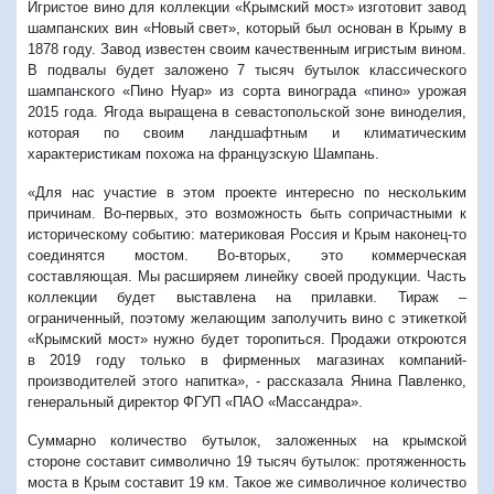
Игристое вино для коллекции «Крымский мост» изготовит завод
шампанских вин «Новый свет», который был основан в Крыму в
1878 году. Завод известен своим качественным игристым вином.
В подвалы будет заложено 7 тысяч бутылок классического
шампанского «Пино Нуар» из сорта винограда «пино» урожая
2015 года. Ягода выращена в севастопольской зоне виноделия,
которая по своим ландшафтным и климатическим
характеристикам похожа на французскую Шампань.
«Для нас участие в этом проекте интересно по нескольким
причинам. Во-первых, это возможность быть сопричастными к
историческому событию: материковая Россия и Крым наконец-то
соединятся мостом. Во-вторых, это коммерческая
составляющая. Мы расширяем линейку своей продукции. Часть
коллекции будет выставлена на прилавки. Тираж –
ограниченный, поэтому желающим заполучить вино с этикеткой
«Крымский мост» нужно будет торопиться. Продажи откроются
в 2019 году только в фирменных магазинах компаний-
производителей этого напитка», - рассказала Янина Павленко,
генеральный директор ФГУП «ПАО «Массандра».
Суммарно количество бутылок, заложенных на крымской
стороне составит символично 19 тысяч бутылок: протяженность
моста в Крым составит 19 км. Такое же символичное количество