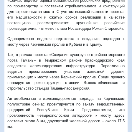
«Сейчас ведется оценка возможностей российских предприятий
по производству и поставкам стройматериалов и конструкций
для строительства моста. С учетом высокой важности проекта,
его масштабности и сжатых сроков реализации в качестве
поставщиков рассматриваются крупнейшие российские
производители», - отметил глава Росавтодора Роман Старовойт.
Одновременно ведется подготовка к созданию подходов к
мосту через Керченский пролив в Кубани и в Крыму.
Так, в рамках проекта «Создание сухогрузного района морского
порта Тамань» в Темрюкском районе Краснодарского края
создается железнодорожная инфраструктура. Параллельно
ведется проектирование участков железной дороги,
примыкающих к мосту через Керченский пролив. Среди прочего
планируется реконструкция станции Вышестеблиевская и
строительство станции Тамань-пассажирская.
Автомобильные и железнодорожные подходы на Керченском
полуострове сейчас проектируются по заказу ведомственных
предприятий Республики Крым. Предполагается, что
протяженность четырехполосной автодороги к мосту здесь
составит около 8 км, двухпутной железной дороги – около 17,5
км.