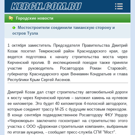
Городские новости
Мостостроители соединили таманскую сторону и
остров Тузла
1 октября заместитель Председателя Правительства Дмитрий
Козак посетил Темрюкский район Краснодарского края, где
ведется подготовка к началу строительства моста через
Керченский пролив. В инспекционной поездке также приняли
участие руководитель Росавтодора Роман Старовойт,
губернатор Краснодарского края Вениамин Кондратьев и глава
Республики Крым Сергей Аксенов.
Дмитрий Козак дал старт строительству автомобильной дороги
к мосту через Керченский пролив – заложил камень на нулевом
ее километре. Это будет 40 километров 4-полосной автодороги,
которые соединят трассу М-25 с будущим мостовым переходом.
В конце сентября подведомственное Росавтодору ФКУ Упрдор
«Черноморье» заключило госконтракт на строительство этого
участка с ООО «Дорожная строительная компания», выбранным
по итогам аукциона, - сообщает пресс-служба СГМ "Мост".