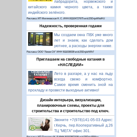
лабрадорита, норвежского и
китайского камня черного цвета, а также
индийского зелёного.
Реклама: ИП Миляновская Н. С. ИНН:911104727675 erid:2SDnjeWbdHU
Надежность, проверенная годами
Мы создаем окна ПВХ уже много
лет и знаем, как сделать дом
уютнее, а расходы энергии ниже.
Реклама: ООО "Линия СК" ИНН 9111030039 erid:2SDnjdvNRt7
Приглашаем на свободные катания в
«НАСЛЕДИИ»
Лето в разгаре, а у нас на льду
всегда свежо и комфортно.
Самое время сменить зной на
прохладу и провести выходные активно!
Дизайн интерьера, визуализации,
планировочные схемы, проекты для
строительства и строительство под ключ.
Звоните +7(978)141-05-03 Адрес:
г.Керчь, пер.Кооперативный д.26
ТЦ "МЕГА" офис 301.
Реклама: ИП Павленко М. Р. ИНН 911103871108 erid:2SDnjcRB4xz