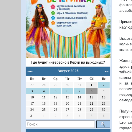
фантаз
а своб
Приме
наблюд
Высота
количе
количе
Жильцы
Где будет интересно в Керчи на выходных?
здесь 
Август 2026
июл
сен
тайной
самом 
Пн
Вт
Ср
Чт
Пт
Сб
Вс
и за 
27
28
29
30
31
1
2
вспоми
3
4
5
6
7
8
9
невре
10
11
12
13
14
15
16
самоде
17
18
19
20
21
22
23
24
25
26
27
28
29
30
Получи
31
1
2
3
4
5
6
строен
Его со
городс