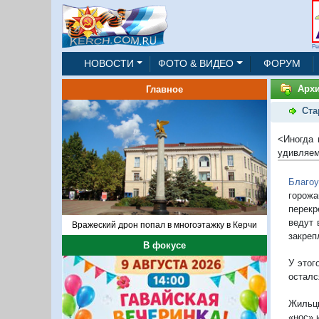
Ре
НОВОСТИ
ФОТО & ВИДЕО
ФОРУМ
Архи
Главное
Ста
<Иногда 
удивляем
Благоу
горожа
перекр
ведут 
Вражеский дрон попал в многоэтажку в Керчи
закреп
В фокусе
У этог
осталс
Жильцы
«нос» 