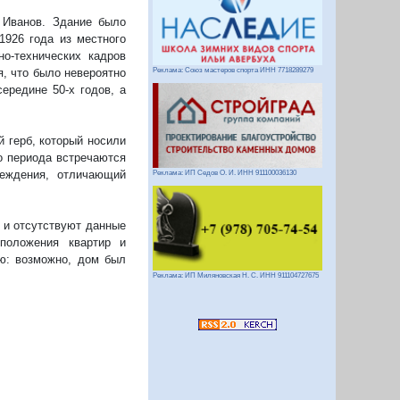
 Иванов. Здание было
1926 года из местного
о-технических кадров
, что было невероятно
Реклама: Союз мастеров спорта ИНН 7718289279
ередине 50-х годов, а
 герб, который носили
о периода встречаются
реждения, отличающий
Реклама: ИП Седов О. И. ИНН 911100036130
 и отсутствуют данные
положения квартир и
ю: возможно, дом был
Реклама: ИП Миляновская Н. С. ИНН 911104727675