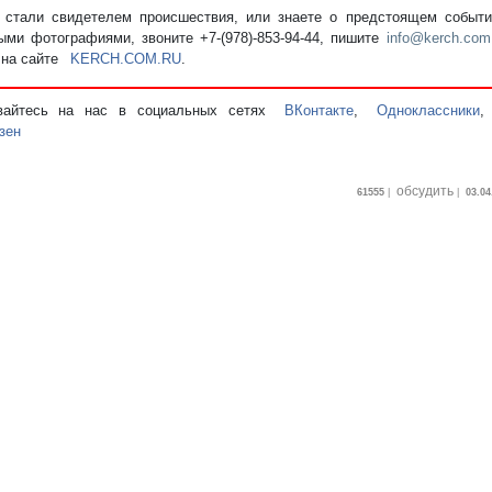
стали свидетелем происшествия, или знаете о предстоящем событии
ыми фотографиями, звоните +7-(978)-853-94-44,
пишите
info@kerch.com
 на сайте
KERCH.COM.RU
.
вайтесь на нас в социальных сетях
ВКонтакте
,
Одноклассники
зен
обсудить
61555
|
|
03.04