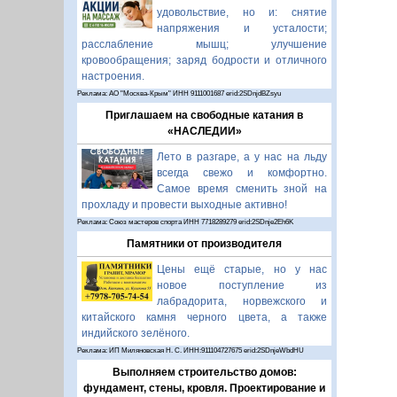
удовольствие, но и: снятие
напряжения и усталости;
расслабление мышц; улучшение
кровообращения; заряд бодрости и отличного
настроения.
Реклама: АО "Москва-Крым" ИНН 9111001687 erid:2SDnjdBZsyu
Приглашаем на свободные катания в
«НАСЛЕДИИ»
Лето в разгаре, а у нас на льду
всегда свежо и комфортно.
Самое время сменить зной на
прохладу и провести выходные активно!
Реклама: Союз мастеров спорта ИНН 7718289279 erid:2SDnje2Eh6K
Памятники от производителя
Цены ещё старые, но у нас
новое поступление из
лабрадорита, норвежского и
китайского камня черного цвета, а также
индийского зелёного.
Реклама: ИП Миляновская Н. С. ИНН:911104727675 erid:2SDnjeWbdHU
Выполняем строительство домов:
фундамент, стены, кровля. Проектирование и