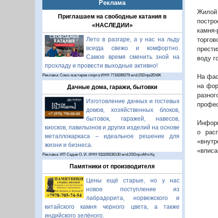
Реклама
Жилой 
Приглашаем на свободные катания в
постро
«НАСЛЕДИИ»
камня-
торгов
Лето в разгаре, а у нас на льду
всегда свежо и комфортно.
прести
Самое время сменить зной на
воду г
прохладу и провести выходные активно!
На фас
Реклама: Союз мастеров спорта ИНН 7718289279 erid:2SDnje2Eh6K
на фор
Дачные дома, гаражи, бытовки
разно
Изготовление дачных и гостевых
профес
домов, хозяйственных блоков,
бытовок, гаражей, навесов,
Информ
киосков, павильонов и других изделий на основе
о рас
металлокаркаса – идеальное решение для
«внут
жизни и бизнеса.
«вписа
Реклама: ИП Седов О. И. ИНН 911100036130 erid:2SDnjcoMmXq
Памятники от производителя
Цены ещё старые, но у нас
новое поступление из
лабрадорита, норвежского и
китайского камня черного цвета, а также
индийского зелёного.