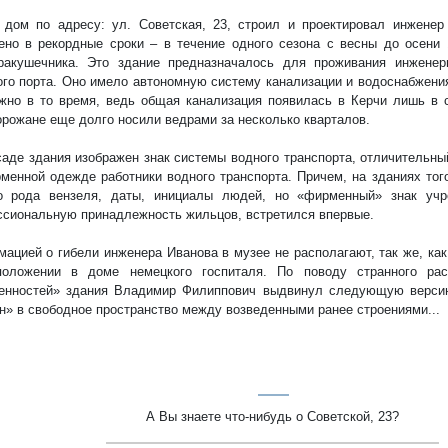
дом по адресу: ул. Советская, 23, строил и проектировал инженер
ено в рекордные сроки – в течение одного сезона с весны до осени 
ракушечника. Это здание предназначалось для проживания инженерн
ого порта. Оно имело автономную систему канализации и водоснабжения
жно в то время, ведь общая канализация появилась в Керчи лишь в с
орожане еще долго носили ведрами за несколько кварталов.
аде здания изображен знак системы водного транспорта, отличительный
менной одежде работники водного транспорта. Причем, на зданиях тог
го рода вензеля, даты, инициалы людей, но «фирменный» знак уч
сиональную принадлежность жильцов, встретился впервые.
ацией о гибели инженера Иванова в музее не располагают, так же, как
положении в доме немецкого госпиталя. По поводу странного рас
ренностей» здания Владимир Филиппович выдвинул следующую верси
н» в свободное пространство между возведенными ранее строениями...
А Вы знаете что-нибудь о Советской, 23?