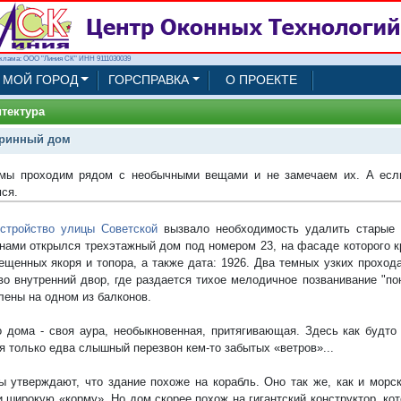
клама: ООО "Линия СК" ИНН 9111030039
МОЙ ГОРОД
ГОРСПРАВКА
О ПРОЕКТЕ
тектура
ринный дом
мы проходим рядом с необычными вещами и не замечаем их. А если
ся.
стройство улицы Советской
вызвало необходимость удалить старые 
нами открылся трехэтажный дом под номером 23, на фасаде которого к
ещенных якоря и топора, а также дата: 1926. Два темных узких проход
во внутренний двор, где раздается тихое мелодичное позванивание "по
лены на одном из балконов.
о дома - своя аура, необыкновенная, притягивающая. Здесь как будто
я только едва слышный перезвон кем-то забытых «ветров»...
 утверждают, что здание похоже на корабль. Оно так же, как и морск
и широкую «корму». Но дом скорее похож на гигантский конструктор, к