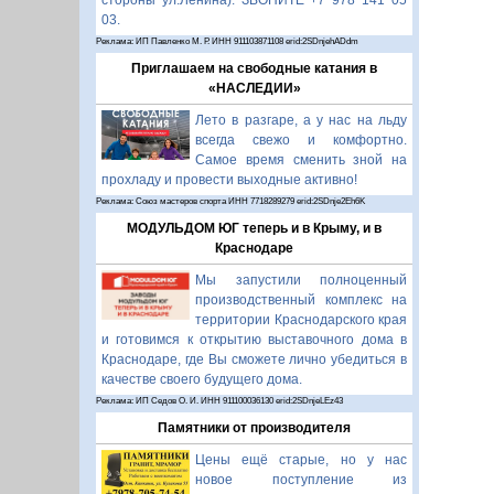
стороны ул.Ленина). ЗВОНИТЕ +7 978 141 05
03.
Реклама: ИП Павленко М. Р. ИНН 911103871108 erid:2SDnjehADdm
Приглашаем на свободные катания в
«НАСЛЕДИИ»
Лето в разгаре, а у нас на льду
всегда свежо и комфортно.
Самое время сменить зной на
прохладу и провести выходные активно!
Реклама: Союз мастеров спорта ИНН 7718289279 erid:2SDnje2Eh6K
МОДУЛЬДОМ ЮГ теперь и в Крыму, и в
Краснодаре
Мы запустили полноценный
производственный комплекс на
территории Краснодарского края
и готовимся к открытию выставочного дома в
Краснодаре, где Вы сможете лично убедиться в
качестве своего будущего дома.
Реклама: ИП Седов О. И. ИНН 911100036130 erid:2SDnjeLEz43
Памятники от производителя
Цены ещё старые, но у нас
новое поступление из