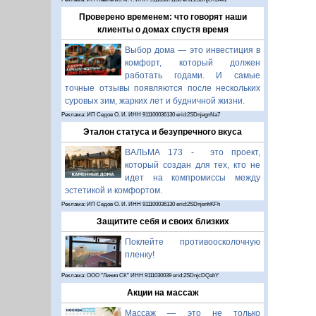
Проверено временем: что говорят наши
клиенты о домах спустя время
Выбор дома — это инвестиция в
комфорт, который должен
работать годами. И самые
точные отзывы появляются после нескольких
суровых зим, жарких лет и будничной жизни.
Реклама: ИП Седов О. И. ИНН 911100036130 erid:2SDnjegnNa7
Эталон статуса и безупречного вкуса
ВАЛЬМА 173 - это проект,
который создан для тех, кто не
идет на компромиссы между
эстетикой и комфортом.
Реклама: ИП Седов О. И. ИНН 911100036130 erid:2SDnjenhKFh
Защитите себя и своих близких
Поклейте противоосколочную
пленку!
Реклама: ООО "Линия СК" ИНН 9111030039 erid:2SDnjcDQahY
Акции на массаж
Массаж — это не только