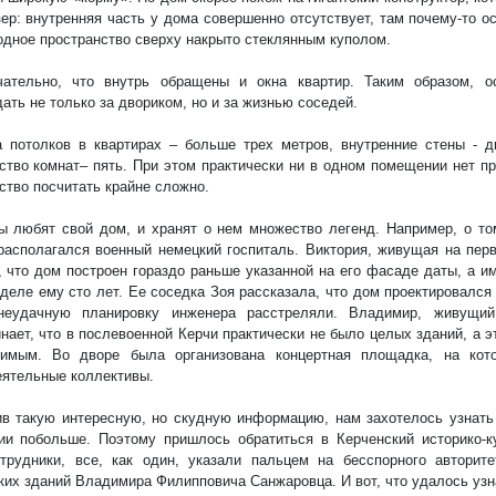
ер: внутренняя часть у дома совершенно отсутствует, там почему-то о
одное пространство сверху накрыто стеклянным куполом.
чательно, что внутрь обращены и окна квартир. Таким образом, о
ать не только за двориком, но и за жизнью соседей.
 потолков в квартирах – больше трех метров, внутренние стены - 
ство комнат– пять. При этом практически ни в одном помещении нет пр
ство посчитать крайне сложно.
 любят свой дом, и хранят о нем множество легенд. Например, о то
располагался военный немецкий госпиталь. Виктория, живущая на пер
, что дом построен гораздо раньше указанной на его фасаде даты, а им
деле ему сто лет. Ее соседка Зоя рассказала, что дом проектировался
неудачную планировку инженера расстреляли. Владимир, живущий
нает, что в послевоенной Керчи практически не было целых зданий, а 
димым. Во дворе была организована концертная площадка, на кот
ятельные коллективы.
в такую интересную, но скудную информацию, нам захотелось узнать
ии побольше. Поэтому пришлось обратиться в Керченский историко-к
трудники, все, как один, указали пальцем на бесспорного авторит
ких зданий Владимира Филипповича Санжаровца. И вот, что удалось узн