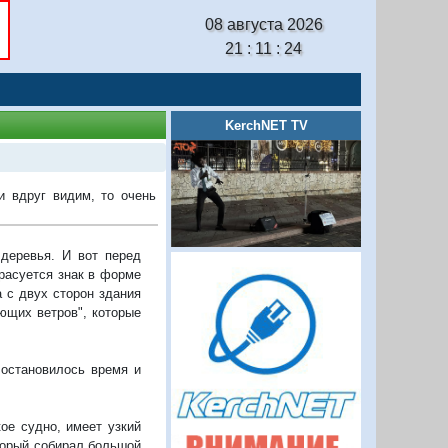
08 августа 2026
21 : 11 : 25
KerchNET TV
 вдруг видим, то очень
деревья. И вот перед
расуется знак в форме
а с двух сторон здания
ющих ветров", которые
 остановилось время и
ое судно, имеет узкий
оторый собирал большой