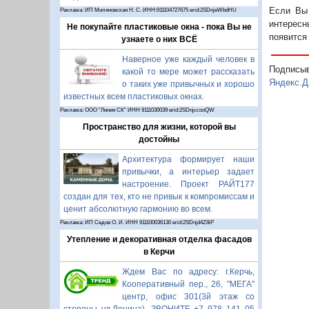
Если Вы 
Реклама: ИП Миляновская Н. С. ИНН:911104727675 erid:2SDnjeWbdHU
интересн
Не покупайте пластиковые окна - пока Вы не
появится
узнаете о них ВСЁ
Наверное уже каждый человек в
Подписы
какой то мере может рассказать
Яндекс.Д
о таких уже привычных и хорошо
известных всем пластиковых окнах.
Реклама: ООО "Линия СК" ИНН 9111030039 erid:2SDnjccooQW
Пространство для жизни, которой вы
достойны
Архитектура формирует наши
привычки, а интерьер задает
настроение. Проект РАЙТ177
создан для тех, кто не привык к компромиссам и
ценит абсолютную гармонию во всем.
Реклама: ИП Седов О. И. ИНН 911100036130 erid:2SDnjd4Z8iP
Утепление и декоративная отделка фасадов
в Керчи
Ждем Вас по адресу: г.Керчь,
Кооперативный пер., 26, "МЕГА"
центр, офис 301(3й этаж со