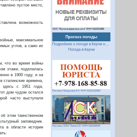
ставлено пустое место,
ставлена возможность
ООО "Мультисервисные сети" ИНН 9111001888
Прогноз погоды
двойные, максимальное
Подробнее о погоде в Керчи на 2 недели
ямых углов, а само их
Погода в Керчи
м, что во время войны
вом этаже, поделилась
енно в 1900 году, и на
 в сталинские времена,
 здесь с 1951 года,
Реклама: Вандышев А.Н. ИНН 911113162887
этот дом чудом остался
орой часто выступали
 об этом таинственном
ультурный заповедник.
Реклама: ООО "Линия СК" ИНН 9111030039
ета в области истории
ать: