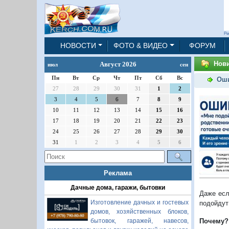
Ре
НОВОСТИ
ФОТО & ВИДЕО
ФОРУМ
Нов
Август 2026
июл
сен
Пн
Вт
Ср
Чт
Пт
Сб
Вс
Оши
27
28
29
30
31
1
2
3
4
5
6
7
8
9
10
11
12
13
14
15
16
17
18
19
20
21
22
23
24
25
26
27
28
29
30
31
1
2
3
4
5
6
Реклама
Дачные дома, гаражи, бытовки
Даже есл
Изготовление дачных и гостевых
подойдут
домов, хозяйственных блоков,
бытовок, гаражей, навесов,
Почему?