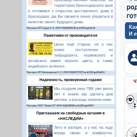
производственный комплекс на
территории Краснодарского края
и готовимся к открытию выставочного дома в
Краснодаре, где Вы сможете лично убедиться в
качестве своего будущего дома.
Реклама: ИП Седов О. И. ИНН 911100036130 erid:2SDnjeLEz43
Памятники от производителя
Цены ещё старые, но у нас
новое поступление из
лабрадорита, норвежского и
китайского камня черного цвета, а также
индийского зелёного.
Реклама: ИП Миляновская Н. С. ИНН:911104727675 erid:2SDnjeWbdHU
Надежность, проверенная годами
Мы создаем окна ПВХ уже много
лет и знаем, как сделать дом
уютнее, а расходы энергии ниже.
Реклама: ООО "Линия СК" ИНН 9111030039 erid:2SDnjdvNRt7
Приглашаем на свободные катания в
«НАСЛЕДИИ»
Лето в разгаре, а у нас на льду
всегда свежо и комфортно.