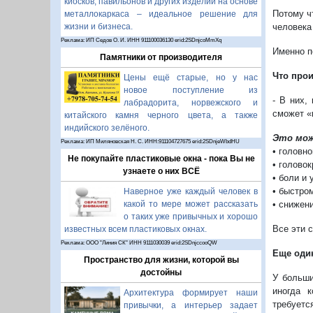
киосков, павильонов и других изделий на основе
Потому ч
металлокаркаса – идеальное решение для
жизни и бизнеса.
человека
Реклама: ИП Седов О. И. ИНН 911100036130 erid:2SDnjcoMmXq
Именно п
Памятники от производителя
Что про
Цены ещё старые, но у нас
новое поступление из
- В них,
лабрадорита, норвежского и
сможет «
китайского камня черного цвета, а также
индийского зелёного.
Это мож
Реклама: ИП Миляновская Н. С. ИНН:911104727675 erid:2SDnjeWbdHU
• головно
Не покупайте пластиковые окна - пока Вы не
• голово
узнаете о них ВСЁ
• боли и 
• быстро
Наверное уже каждый человек в
какой то мере может рассказать
• снижен
о таких уже привычных и хорошо
Все эти 
известных всем пластиковых окнах.
Реклама: ООО "Линия СК" ИНН 9111030039 erid:2SDnjccooQW
Еще оди
Пространство для жизни, которой вы
достойны
У больши
иногда к
Архитектура формирует наши
требуетс
привычки, а интерьер задает