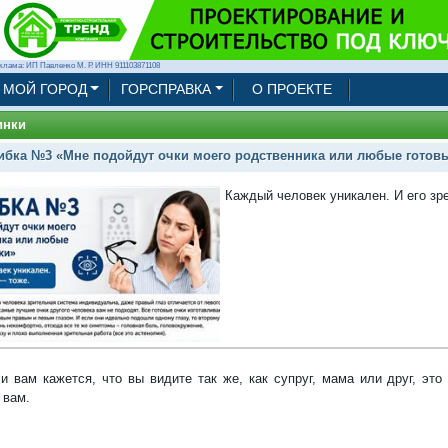
клама: ИП Павленко М. Р. ИНН 911103871108
МОЙ ГОРОД
ГОРСПРАВКА
О ПРОЕКТЕ
инки
бка №3 «Мне подойдут очки моего родственника или любые готов
Каждый человек уникален. И его зр
и вам кажется, что вы видите так же, как супруг, мама или друг, это 
 вам.