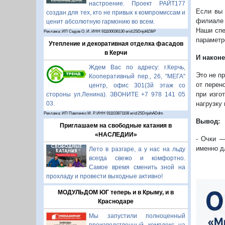
настроение. Проект РАЙТ177
Если вы 
создан для тех, кто не привык к компромиссам и
филиале 
ценит абсолютную гармонию во всем.
Наши спе
Реклама: ИП Седов О. И. ИНН 911100036130 erid:2SDnjd4Z8iP
параметр
Утепление и декоративная отделка фасадов
в Керчи
И наконе
Ждем Вас по адресу: г.Керчь,
Это не п
Кооперативный пер., 26, "МЕГА"
от перен
центр, офис 301(3й этаж со
при изго
стороны ул.Ленина). ЗВОНИТЕ +7 978 141 05
03.
нагрузку 
Реклама: ИП Павленко М. Р. ИНН 911103871108 erid:2SDnjehADdm
Вывод:
Приглашаем на свободные катания в
«НАСЛЕДИИ»
- Очки —
именно д
Лето в разгаре, а у нас на льду
всегда свежо и комфортно.
Самое время сменить зной на
прохладу и провести выходные активно!
МОДУЛЬДОМ ЮГ теперь и в Крыму, и в
Краснодаре
Мы запустили полноценный