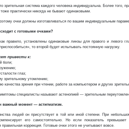
то зрительная система каждого человека индивидуальна. Более того, пр
 тоже практически никогда не бывают одинаковыми.
оэтому очки должны изготавливаться по вашим индивидуальным параме
исходит с готовыми очками?
 как правило, установлены одинаковые линзы для правого и левого гл
приспособиться», то второй будет испытывать постоянную нагрузку.
ет привести к:
й боли;
кружению;
усталости глаз;
му зрительному утомлению;
ию качества зрения при чтении, работе за компьютером и других зритель
симптомы специалисты называют астенопией — зрительным переутомле
н важный момент — астигматизм.
нства людей он присутствует в той или иной степени. При небольшо
омпенсирует его самостоятельно. Но если показатель превышает 
я правильная коррекция. Готовые очки этого не учитывают вовсе.