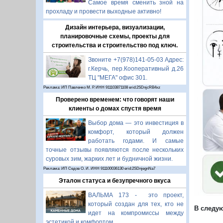
Самое время сменить зной на
прохладу и провести выходные активно!
Дизайн интерьера, визуализации,
планировочные схемы, проекты для
строительства и строительство под ключ.
Звоните +7(978)141-05-03 Адрес:
г.Керчь, пер.Кооперативный д.26
ТЦ "МЕГА" офис 301.
Реклама: ИП Павленко М. Р. ИНН 911103871108 erid:2SDnjcRB4xz
Проверено временем: что говорят наши
клиенты о домах спустя время
Выбор дома — это инвестиция в
комфорт, который должен
работать годами. И самые
точные отзывы появляются после нескольких
суровых зим, жарких лет и будничной жизни.
Реклама: ИП Седов О. И. ИНН 911100036130 erid:2SDnjegnNa7
Эталон статуса и безупречного вкуса
ВАЛЬМА 173 - это проект,
который создан для тех, кто не
В следу
идет на компромиссы между
эстетикой и комфортом.