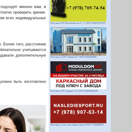
 подходят именно вам, в
платно проверить зрение.
том всех индивидуальных
Реклама: ИП Миляновская Н. С. ИНН 911104727675
. Более того, расстояние
обязательно учитываются
оздавали дополнительную
Реклама: ООО "Линия СК" ИНН 9111030039
должно быть изготовлено
Реклама: ИП Седов О. И. ИНН 911100036130
Реклама: Союз мастеров спорта ИНН 7718289279