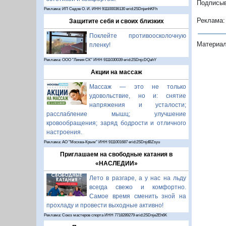
Подписыв
Реклама: ИП Седов О. И. ИНН 911100036130 erid:2SDnjenhKFh
Реклама
Защитите себя и своих близких
Поклейте противоосколочную
Материал
пленку!
Реклама: ООО "Линия СК" ИНН 9111030039 erid:2SDnjcDQahY
Акции на массаж
Массаж — это не только
удовольствие, но и: снятие
напряжения и усталости;
расслабление мышц; улучшение
кровообращения; заряд бодрости и отличного
настроения.
Реклама: АО "Москва-Крым" ИНН 9111001687 erid:2SDnjdBZsyu
Приглашаем на свободные катания в
«НАСЛЕДИИ»
Лето в разгаре, а у нас на льду
всегда свежо и комфортно.
Самое время сменить зной на
прохладу и провести выходные активно!
Реклама: Союз мастеров спорта ИНН 7718289279 erid:2SDnje2Eh6K