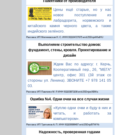
Памятники от производителя
Цены ещё старые, но у нас
новое поступление из
лабрадорита, норвежского и
китайского камня черного цвета, а также
индийского зелёного.
Реклама: ИП Миляновская Н. С. ИНН:911104727675 erid:2SDnjeWbdHU
Выполняем строительство домов:
фундамент, стены, кровля. Проектирование и
дизайн
Ждем Вас по адресу: г. Керчь,
Кооперативный пер., 26, "МЕГА"
центр, офис 301 (3й этаж со
стороны ул. Ленина). ЗВОНИТЕ +7 978 141 05
03.
Реклама: ИП Павленко М. Р. ИНН 911103871108 erid:2SDnjesXBWa
Ошибка №4. Одни очки на все случаи жизни
«Куплю одни очки и буду в них и
читать, и работать за
компьютером».
Реклама: ИП Третьяков А. П. ИНН 911100089407 erid:2SDnjd5TWYb
Надежность, проверенная годами