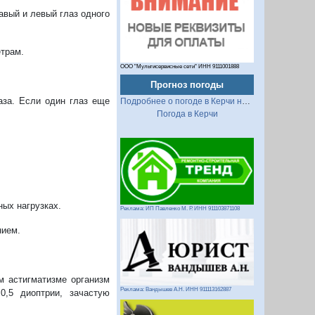
авый и левый глаз одного
трам.
ООО "Мультисервисные сети" ИНН 9111001888
Прогноз погоды
аза. Если один глаз еще
Подробнее о погоде в Керчи на 2 недели
Погода в Керчи
ных нагрузках.
Реклама: ИП Павленко М. Р. ИНН 911103871108
нием.
м астигматизме организм
Реклама: Вандышев А.Н. ИНН 911113162887
0,5 диоптрии, зачастую