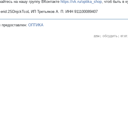
айтесь на нашу группу ВКонтакте
https://vk.ru/optika_shop
, чтоб быть в 
:
erid:2SDnjckTcoL
ИП Третьяков А. П. ИНН 911100089407
 предоставлен:
ОПТИКА
обсудить
2254
|
|
07.07