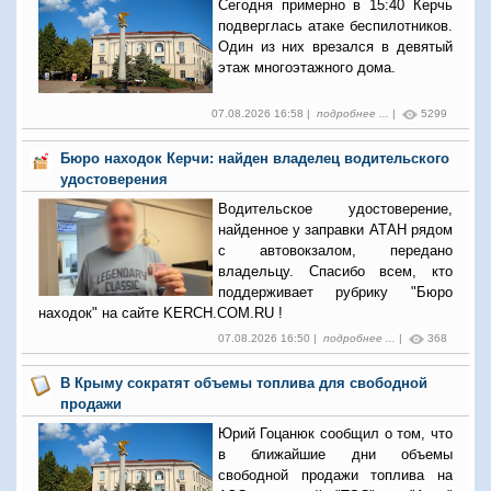
Сегодня примерно в 15:40 Керчь
подверглась атаке беспилотников.
Один из них врезался в девятый
этаж многоэтажного дома.
07.08.2026 16:58 |
подробнее ...
|
5299
Бюро находок Керчи: найден владелец водительского
удостоверения
Водительское удостоверение,
найденное у заправки АТАН рядом
с автовокзалом, передано
владельцу. Спасибо всем, кто
поддерживает рубрику "Бюро
находок" на сайте KERCH.COM.RU !
07.08.2026 16:50 |
подробнее ...
|
368
В Крыму сократят объемы топлива для свободной
продажи
Юрий Гоцанюк сообщил о том, что
в ближайшие дни объемы
свободной продажи топлива на