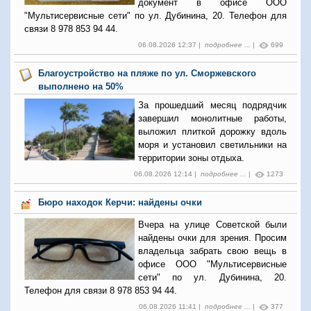
документ в офисе ООО
"Мультисервисные сети" по ул. Дубинина, 20. Телефон для
связи 8 978 853 94 44.
06.08.2026 12:37 |
подробнее ...
|
699
Благоустройство на пляже по ул. Сморжевского
выполнено на 50%
За прошедший месяц подрядчик
завершил монолитные работы,
выложил плиткой дорожку вдоль
моря и установил светильники на
территории зоны отдыха.
06.08.2026 12:14 |
подробнее ...
|
1273
Бюро находок Керчи: найдены очки
Вчера на улице Советской были
найдены очки для зрения. Просим
владельца забрать свою вещь в
офисе ООО "Мультисервисные
сети" по ул. Дубинина, 20.
Телефон для связи 8 978 853 94 44.
06.08.2026 11:41 |
подробнее ...
|
377