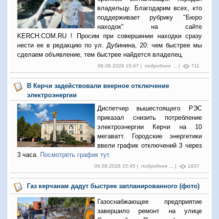
владельцу. Благодарим всех, кто
поддерживает рубрику "Бюро
находок" на сайте
KERCH.COM.RU ! Просим при совершении находки сразу
нести ее в редакцию по ул. Дубинина, 20: чем быстрее мы
сделаем объявление, тем быстрее найдется владелец.
06.08.2026 15:47 |
подробнее ...
|
711
В Керчи задействовали веерное отключение
электроэнергии
Диспетчер вышестоящего РЭС
приказал снизить потребление
электроэнергии Керчи на 10
мегаватт. Городские энергетики
ввели график отключений 3 через
3 часа.
Посмотреть график тут.
06.08.2026 15:45 |
подробнее ...
|
1937
Газ керчанам дадут быстрее запланированного (фото)
Газоснабжающее предприятие
завершило ремонт на улице