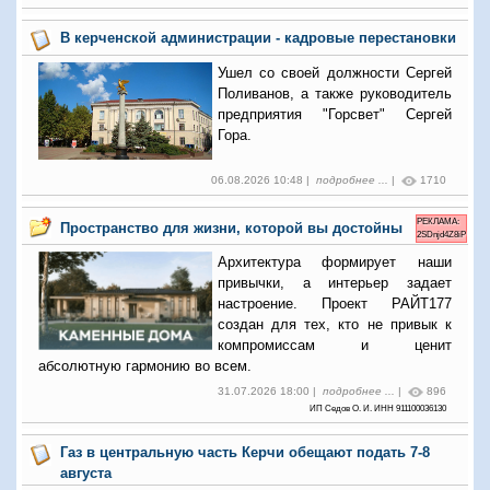
В керченской администрации - кадровые перестановки
Ушел со своей должности Сергей
Поливанов, а также руководитель
предприятия "Горсвет" Сергей
Гора.
06.08.2026 10:48 |
подробнее ...
|
1710
РЕКЛАМА:
Пространство для жизни, которой вы достойны
2SDnjd4Z8iP
Архитектура формирует наши
привычки, а интерьер задает
настроение. Проект РАЙТ177
создан для тех, кто не привык к
компромиссам и ценит
абсолютную гармонию во всем.
31.07.2026 18:00 |
подробнее ...
|
896
ИП Седов О. И. ИНН 911100036130
Газ в центральную часть Керчи обещают подать 7-8
августа