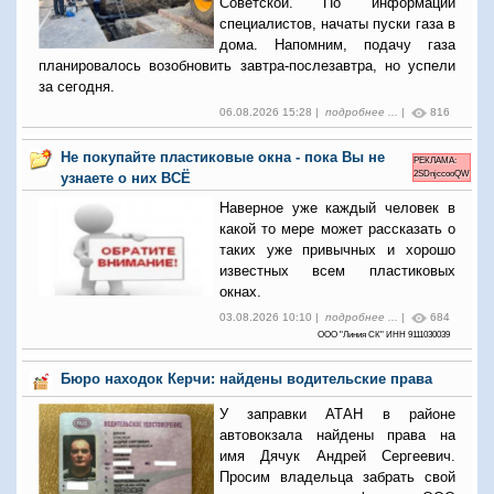
Советской. По информации
специалистов, начаты пуски газа в
дома. Напомним, подачу газа
планировалось возобновить завтра-послезавтра, но успели
за сегодня.
06.08.2026 15:28 |
подробнее ...
|
816
Не покупайте пластиковые окна - пока Вы не
РЕКЛАМА:
2SDnjccooQW
узнаете о них ВСЁ
Наверное уже каждый человек в
какой то мере может рассказать о
таких уже привычных и хорошо
известных всем пластиковых
окнах.
03.08.2026 10:10 |
подробнее ...
|
684
ООО "Линия СК" ИНН 9111030039
Бюро находок Керчи: найдены водительские права
У заправки АТАН в районе
автовокзала найдены права на
имя Дячук Андрей Сергеевич.
Просим владельца забрать свой