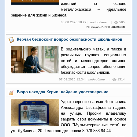
изделий на основе
металлокаркаса – идеальное
решение для жизни и бизнеса.
05.08.2026 18:29 |
подробнее ...
|
595
ИП Седов О. И. ИНН 911100036130
Керчан беспокоит вопрос безопасности школьников
В родительских чатах, а также в
различных группах социальных
сетей и мессенджеров активно
обсуждается вопрос обеспечения
безопасности школьников.
07.08.2026 12:34 |
подробнее ...
|
1514
Бюро находок Керчи: найдено удостоверение
Удостоверение на имя Чертьянина
Александра Евстафьевна надено
на улице. Просим владелицу
забрать свои документы в офисе
ООО "Мультисервисные сети" по
ул. Дубинина, 20. Телефон для связи 8 978 853 94 44.