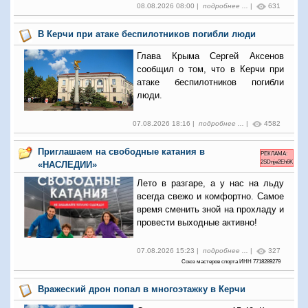
08.08.2026 08:00 |
подробнее ...
|
631
В Керчи при атаке беспилотников погибли люди
Глава Крыма Сергей Аксенов
сообщил о том, что в Керчи при
атаке беспилотников погибли
люди.
07.08.2026 18:16 |
подробнее ...
|
4582
Приглашаем на свободные катания в
РЕКЛАМА:
2SDnje2Eh6K
«НАСЛЕДИИ»
Лето в разгаре, а у нас на льду
всегда свежо и комфортно. Самое
время сменить зной на прохладу и
провести выходные активно!
07.08.2026 15:23 |
подробнее ...
|
327
Союз мастеров спорта ИНН 7718289279
Вражеский дрон попал в многоэтажку в Керчи