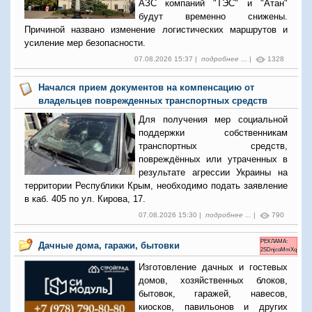
АЗС компаний "ТЭС" и "Атан"
будут временно снижены.
Причиной названо изменение логистических маршрутов и
усиление мер безопасности.
07.08.2026 15:37 |
подробнее ...
|
1328
Начался прием документов на компенсацию от
владельцев поврежденных транспортных средств
Для получения мер социальной
поддержки собственникам
транспортных средств,
повреждённых или утраченных в
результате агрессии Украины на
территории Республики Крым, необходимо подать заявление
в каб. 405 по ул. Кирова, 17.
07.08.2026 15:30 |
подробнее ...
|
790
РЕКЛАМА:
Дачные дома, гаражи, бытовки
2SDnjcoMmXq
Изготовление дачных и гостевых
домов, хозяйственных блоков,
бытовок, гаражей, навесов,
киосков, павильонов и других