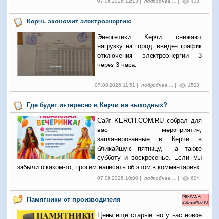
07.08.2026 12:13 |
подробнее ...
|
433
Керчь экономит электроэнергию
Энергетики Керчи снижают
нагрузку на город, введен график
отключения электроэнергии 3
через 3 часа.
07.08.2026 11:51 |
подробнее ...
|
1523
Где будет интересно в Керчи на выходных?
Сайт KERCH.COM.RU собрал для
вас мероприятия,
запланированные в Керчи в
ближайшую пятницу, а также
субботу и воскресенье. Если мы
забыли о каком-то, просим написать об этом в комментариях.
07.08.2026 10:00 |
подробнее ...
|
604
РЕКЛАМА:
Памятники от производителя
2SDnjeWbdHU
Цены ещё старые, но у нас новое