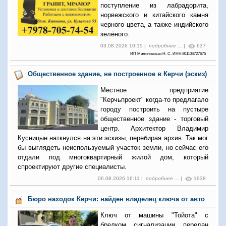
поступление из лабрадорита,
норвежского и китайского камня
черного цвета, а также индийского
зелёного.
03.08.2026 10:15 |
подробнее ...
|
637
ИП Миляновская Н. С. ИНН:911104727675
Общественное здание, не построенное в Керчи (эскиз)
Местное предприятие
"Керчьпроект" когда-то предлагало
городу построить на пустыре
общественное здание - торговый
центр. Архитектор Владимир
Кусницын наткнулся на эти эскизы, перебирая архив. Так мог
бы выглядеть неиспользуемый участок земли, но сейчас его
отдали под многоквартирный жилой дом, который
спроектируют другие специалисты.
06.08.2026 16:11 |
подробнее ...
|
1938
Бюро находок Керчи: найден владелец ключа от авто
Ключ от машины "Тойота" с
брелком сигнализации передан