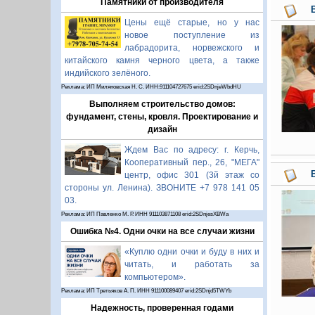
Памятники от производителя
Цены ещё старые, но у нас
новое поступление из
лабрадорита, норвежского и
китайского камня черного цвета, а также
индийского зелёного.
Реклама: ИП Миляновская Н. С. ИНН:911104727675 erid:2SDnjeWbdHU
Выполняем строительство домов:
фундамент, стены, кровля. Проектирование и
дизайн
Ждем Вас по адресу: г. Керчь,
Кооперативный пер., 26, "МЕГА"
центр, офис 301 (3й этаж со
стороны ул. Ленина). ЗВОНИТЕ +7 978 141 05
03.
Реклама: ИП Павленко М. Р. ИНН 911103871108 erid:2SDnjesXBWa
Ошибка №4. Одни очки на все случаи жизни
«Куплю одни очки и буду в них и
читать, и работать за
компьютером».
Реклама: ИП Третьяков А. П. ИНН 911100089407 erid:2SDnjd5TWYb
Надежность, проверенная годами