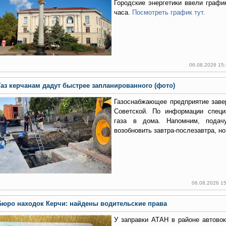
Городские энергетики ввели графи
часа.
Посмотреть график тут.
06.08.2026 15
Газ керчанам дадут быстрее запланированного (фото)
Газоснабжающее предприятие заве
Советской. По информации специ
газа в дома. Напомним, подач
возобновить завтра-послезавтра, но
06.08.2026 1
Бюро находок Керчи: найдены водительские права
У заправки АТАН в районе автово