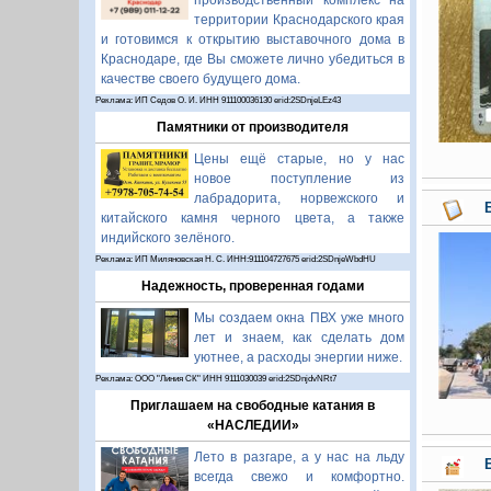
производственный комплекс на
территории Краснодарского края
и готовимся к открытию выставочного дома в
Краснодаре, где Вы сможете лично убедиться в
качестве своего будущего дома.
Реклама: ИП Седов О. И. ИНН 911100036130 erid:2SDnjeLEz43
Памятники от производителя
Цены ещё старые, но у нас
новое поступление из
лабрадорита, норвежского и
китайского камня черного цвета, а также
индийского зелёного.
Реклама: ИП Миляновская Н. С. ИНН:911104727675 erid:2SDnjeWbdHU
Надежность, проверенная годами
Мы создаем окна ПВХ уже много
лет и знаем, как сделать дом
уютнее, а расходы энергии ниже.
Реклама: ООО "Линия СК" ИНН 9111030039 erid:2SDnjdvNRt7
Приглашаем на свободные катания в
«НАСЛЕДИИ»
Лето в разгаре, а у нас на льду
всегда свежо и комфортно.