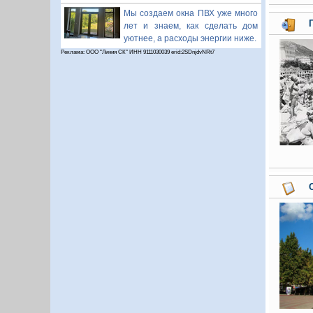
Мы создаем окна ПВХ уже много
лет и знаем, как сделать дом
уютнее, а расходы энергии ниже.
Реклама: ООО "Линия СК" ИНН 9111030039 erid:2SDnjdvNRt7