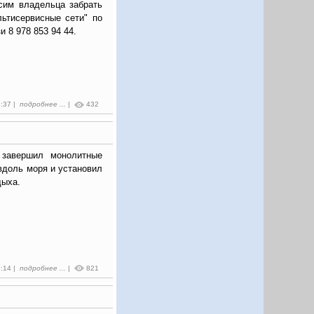
сим владельца забрать
ьтисервисные сети" по
и 8 978 853 94 44.
2:37 |
подробнее ...
|
432
 завершил монолитные
вдоль моря и установил
дыха.
2:14 |
подробнее ...
|
821