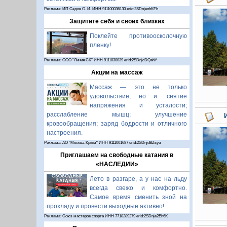
Реклама: ИП Седов О. И. ИНН 911100036130 erid:2SDnjenhKFh
Защитите себя и своих близких
Поклейте противоосколочную
пленку!
Реклама: ООО "Линия СК" ИНН 9111030039 erid:2SDnjcDQahY
Акции на массаж
Массаж — это не только
удовольствие, но и: снятие
напряжения и усталости;
расслабление мышц; улучшение
кровообращения; заряд бодрости и отличного
настроения.
Реклама: АО "Москва-Крым" ИНН 9111001687 erid:2SDnjdBZsyu
Приглашаем на свободные катания в
«НАСЛЕДИИ»
Лето в разгаре, а у нас на льду
всегда свежо и комфортно.
Самое время сменить зной на
прохладу и провести выходные активно!
Реклама: Союз мастеров спорта ИНН 7718289279 erid:2SDnje2Eh6K