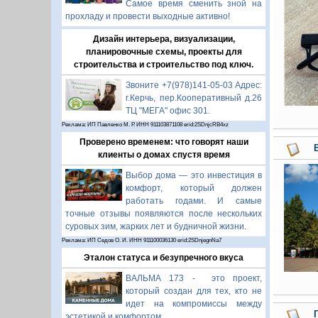
Самое время сменить зной на
прохладу и провести выходные активно!
Дизайн интерьера, визуализации,
планировочные схемы, проекты для
строительства и строительство под ключ.
Звоните +7(978)141-05-03 Адрес:
г.Керчь, пер.Кооперативный д.26
ТЦ "МЕГА" офис 301.
Реклама: ИП Павленко М. Р. ИНН 911103871108 erid:2SDnjcRB4xz
Проверено временем: что говорят наши
клиенты о домах спустя время
Выбор дома — это инвестиция в
комфорт, который должен
работать годами. И самые
точные отзывы появляются после нескольких
суровых зим, жарких лет и будничной жизни.
Реклама: ИП Седов О. И. ИНН 911100036130 erid:2SDnjegnNa7
Эталон статуса и безупречного вкуса
ВАЛЬМА 173 - это проект,
который создан для тех, кто не
идет на компромиссы между
эстетикой и комфортом.