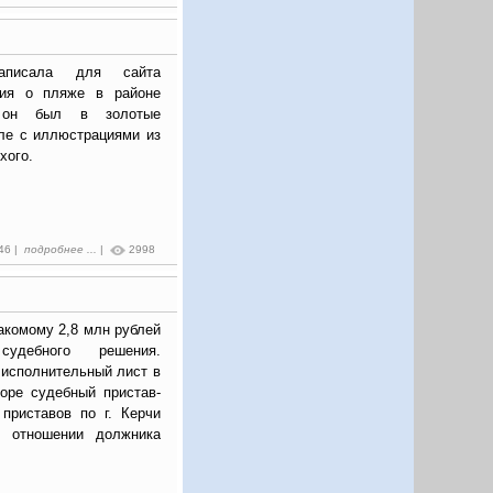
записала для сайта
ия о пляже в районе
м он был в золотые
але с иллюстрациями из
хого.
:46 |
подробнее ...
|
2998
акомому 2,8 млн рублей
удебного решения.
 исполнительный лист в
оре судебный пристав-
приставов по г. Керчи
в отношении должника