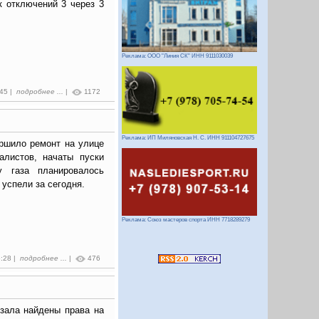
к отключений 3 через 3
Реклама: ООО "Линия СК" ИНН 9111030039
:45 |
подробнее ...
|
1172
Реклама: ИП Миляновская Н. С. ИНН 911104727675
ршило ремонт на улице
алистов, начаты пуски
у газа планировалось
 успели за сегодня.
Реклама: Союз мастеров спорта ИНН 7718289279
5:28 |
подробнее ...
|
476
кзала найдены права на