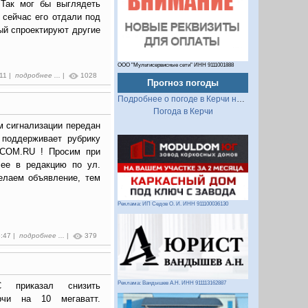
 Так мог бы выглядеть
 сейчас его отдали под
ый спроектируют другие
ООО "Мультисервисные сети" ИНН 9111001888
:11 |
подробнее ...
|
1028
Прогноз погоды
Подробнее о погоде в Керчи на 2 недели
Погода в Керчи
м сигнализации передан
 поддерживает рубрику
.COM.RU ! Просим при
 ее в редакцию по ул.
елаем объявление, тем
Реклама: ИП Седов О. И. ИНН 911100036130
5:47 |
подробнее ...
|
379
Реклама: Вандышев А.Н. ИНН 911113162887
С приказал снизить
ерчи на 10 мегаватт.