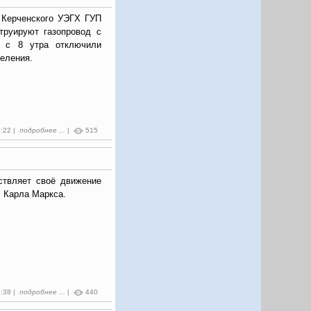
 Керченского УЭГХ ГУП
труируют газопровод с
и с 8 утра отключили
селения.
0:22 |
подробнее ...
|
515
твляет своё движение
л. Карла Маркса.
9:38 |
подробнее ...
|
440