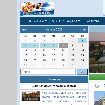
Ре
НОВОСТИ
ФОТО & ВИДЕО
ФОРУМ
Август 2026
июл
сен
Пн
Вт
Ср
Чт
Пт
Сб
Вс
27
28
29
30
31
1
2
3
4
5
6
7
8
9
10
11
12
13
14
15
16
17
18
19
20
21
22
23
24
25
26
27
28
29
30
31
1
2
3
4
5
6
Реклама
Дачные дома, гаражи, бытовки
Изготовление дачных и гостевых
домов, хозяйственных блоков,
бытовок, гаражей, навесов,