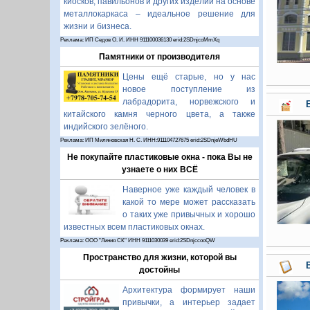
киосков, павильонов и других изделий на основе
металлокаркаса – идеальное решение для
жизни и бизнеса.
Реклама: ИП Седов О. И. ИНН 911100036130 erid:2SDnjcoMmXq
Памятники от производителя
Цены ещё старые, но у нас
новое поступление из
лабрадорита, норвежского и
китайского камня черного цвета, а также
индийского зелёного.
Реклама: ИП Миляновская Н. С. ИНН:911104727675 erid:2SDnjeWbdHU
Не покупайте пластиковые окна - пока Вы не
узнаете о них ВСЁ
Наверное уже каждый человек в
какой то мере может рассказать
о таких уже привычных и хорошо
известных всем пластиковых окнах.
Реклама: ООО "Линия СК" ИНН 9111030039 erid:2SDnjccooQW
Пространство для жизни, которой вы
достойны
Архитектура формирует наши
привычки, а интерьер задает