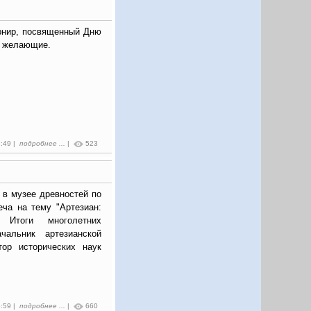
рнир, посвященный Дню
е желающие.
6:49 |
подробнее ...
|
523
в в музее древностей по
еча на тему "Артезиан:
. Итоги многолетних
чальник артезианской
тор исторических наук
5:59 |
подробнее ...
|
660