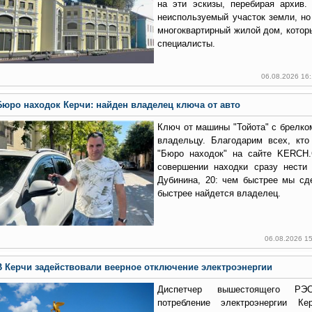
на эти эскизы, перебирая архив.
неиспользуемый участок земли, но
многоквартирный жилой дом, котор
специалисты.
06.08.2026 16
Бюро находок Керчи: найден владелец ключа от авто
Ключ от машины "Тойота" с брелко
владельцу. Благодарим всех, кто
"Бюро находок" на сайте KERCH
совершении находки сразу нести
Дубинина, 20: чем быстрее мы сд
быстрее найдется владелец.
06.08.2026 1
В Керчи задействовали веерное отключение электроэнергии
Диспетчер вышестоящего РЭ
потребление электроэнергии К