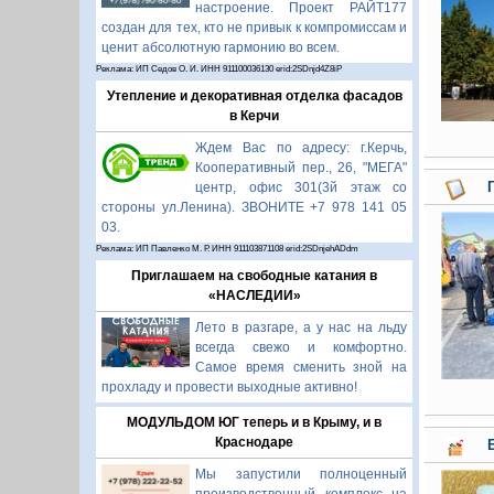
настроение. Проект РАЙТ177
создан для тех, кто не привык к компромиссам и
ценит абсолютную гармонию во всем.
Реклама: ИП Седов О. И. ИНН 911100036130 erid:2SDnjd4Z8iP
Утепление и декоративная отделка фасадов
в Керчи
Ждем Вас по адресу: г.Керчь,
Кооперативный пер., 26, "МЕГА"
центр, офис 301(3й этаж со
стороны ул.Ленина). ЗВОНИТЕ +7 978 141 05
03.
Реклама: ИП Павленко М. Р. ИНН 911103871108 erid:2SDnjehADdm
Приглашаем на свободные катания в
«НАСЛЕДИИ»
Лето в разгаре, а у нас на льду
всегда свежо и комфортно.
Самое время сменить зной на
прохладу и провести выходные активно!
МОДУЛЬДОМ ЮГ теперь и в Крыму, и в
Краснодаре
Мы запустили полноценный