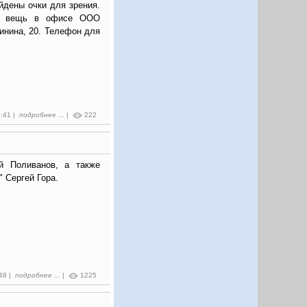
йдены очки для зрения.
ою вещь в офисе ООО
инина, 20. Телефон для
1:41 |
подробнее ...
|
222
й Поливанов, а также
" Сергей Гора.
:48 |
подробнее ...
|
1225