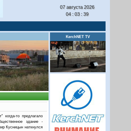
07 августа 2026
04 : 03 : 41
KerchNET TV
т" когда-то предлагало
бщественное здание -
мир Кусницын наткнулся