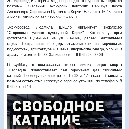
Экскурсовод Екатерина Бодня проведет экскурсию «Следом за
поэтом». Участники экскурсии повторят маршрут поэта
Александра Сергеевича Пушкина в Керчи. Начало в 16:45 часов
4 июля. Запись по тел.: 8-978-835-02-10.
Экскурсовод Людмила Шишло организует экскурсию
"Старинные улочки культурной Керчи". Встреча у арки
фотографа Рубанчика на ул. Ленина, далее: Театральный
спуск, Театральная площадь, знаменитости на керченских
подмостках, архитектура XIX века, дворянские гнезда, улочки и
храмы. 4 июля в 18:00. Запись по тел.:8-978-830-09-08.
В субботу и воскресенье школа зимних видов спорта
"Наследие" предоставляет лед горожанам для свободных
катаний. Периоды начинаются с 15:30 и 17 часов. В связи с
возможностью отмен советуем заранее уточнять по телефону 8
978 907 53 14.