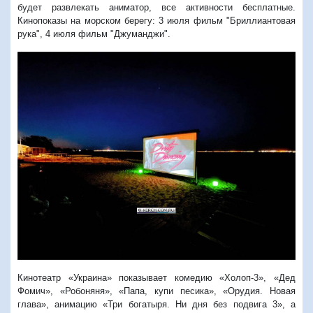
будет развлекать аниматор, все активности бесплатные.
Кинопоказы на морском берегу: 3 июля фильм "Бриллиантовая
рука", 4 июля фильм "Джуманджи".
Кинотеатр «Украина» показывает комедию «Холоп-3», «Дед
Фомич», «Робоняня», «Папа, купи песика», «Орудия. Новая
глава», анимацию «Три богатыря. Ни дня без подвига 3», а