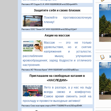
Реклама: ИП Седов О. И. ИНН 911100036130 erid:2SDnjenhKFh
Защитите себя и своих близких
Поклейте противоосколочную
пленку!
Реклама: ООО "Линия СК" ИНН 9111030039 erid:2SDnjcDQahY
Акции на массаж
Массаж — это не только
удовольствие, но и: снятие
напряжения и усталости;
расслабление мышц; улучшение
кровообращения; заряд бодрости и отличного
настроения.
Реклама: АО "Москва-Крым" ИНН 9111001687 erid:2SDnjdBZsyu
Приглашаем на свободные катания в
«НАСЛЕДИИ»
Лето в разгаре, а у нас на льду
всегда свежо и комфортно.
Самое время сменить зной на
прохладу и провести выходные активно!
Реклама: Союз мастеров спорта ИНН 7718289279 erid:2SDnje2Eh6K