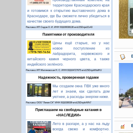
производственный комплекс на
территории Краснодарского края
и готовимся к открытию выставочного дома в
Краснодаре, где Вы сможете лично убедиться в
качестве своего будущего дома.
Реклама: ИП Седов О. И. ИНН 911100036130 erid:2SDnjeLEz43
Памятники от производителя
Цены ещё старые, но у нас
новое поступление из
лабрадорита, норвежского и
китайского камня черного цвета, а также
индийского зелёного.
Реклама: ИП Миляновская Н. С. ИНН:911104727675 erid:2SDnjeWbdHU
Надежность, проверенная годами
Мы создаем окна ПВХ уже много
лет и знаем, как сделать дом
уютнее, а расходы энергии ниже.
Реклама: ООО "Линия СК" ИНН 9111030039 erid:2SDnjdvNRt7
Приглашаем на свободные катания в
«НАСЛЕДИИ»
Лето в разгаре, а у нас на льду
всегда свежо и комфортно.