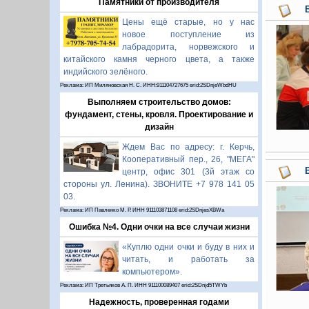
Памятники от производителя
Цены ещё старые, но у нас
новое поступление из
лабрадорита, норвежского и
китайского камня черного цвета, а также
индийского зелёного.
Реклама: ИП Миляновская Н. С. ИНН:911104727675 erid:2SDnjeWbdHU
Выполняем строительство домов:
фундамент, стены, кровля. Проектирование и
дизайн
Ждем Вас по адресу: г. Керчь,
Кооперативный пер., 26, "МЕГА"
центр, офис 301 (3й этаж со
стороны ул. Ленина). ЗВОНИТЕ +7 978 141 05
03.
Реклама: ИП Павленко М. Р. ИНН 911103871108 erid:2SDnjesXBWa
Ошибка №4. Одни очки на все случаи жизни
«Куплю одни очки и буду в них и
читать, и работать за
компьютером».
Реклама: ИП Третьяков А. П. ИНН 911100089407 erid:2SDnjd5TWYb
Надежность, проверенная годами