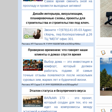
Самое время сменить зной на
прохладу и провести выходные активно!
Дизайн интерьера, визуализации,
планировочные схемы, проекты для
строительства и строительство под ключ.
Звоните +7(978)141-05-03 Адрес:
г.Керчь, пер.Кооперативный д.26
ТЦ "МЕГА" офис 301.
Реклама: ИП Павленко М. Р. ИНН 911103871108 erid:2SDnjcRB4xz
Проверено временем: что говорят наши
клиенты о домах спустя время
Выбор дома — это инвестиция в
комфорт, который должен
работать годами. И самые
точные отзывы появляются после нескольких
суровых зим, жарких лет и будничной жизни.
Реклама: ИП Седов О. И. ИНН 911100036130 erid:2SDnjegnNa7
Эталон статуса и безупречного вкуса
ВАЛЬМА 173 - это проект,
который создан для тех, кто не
идет на компромиссы между
эстетикой и комфортом.