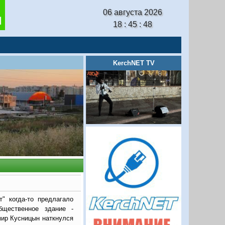
06 августа 2026
18 : 45 : 50
KerchNET TV
т" когда-то предлагало
бщественное здание -
мир Кусницын наткнулся