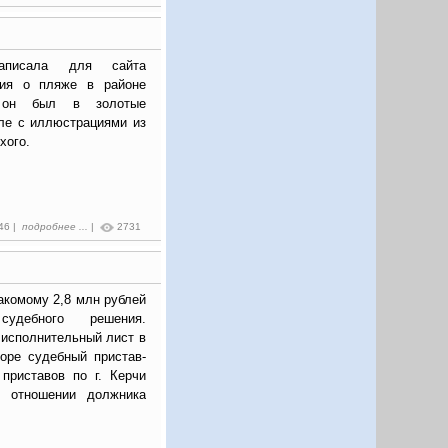
записала для сайта
ия о пляже в районе
м он был в золотые
але с иллюстрациями из
хого.
:46 |
подробнее ...
|
2731
акомому 2,8 млн рублей
удебного решения.
 исполнительный лист в
оре судебный пристав-
приставов по г. Керчи
в отношении должника