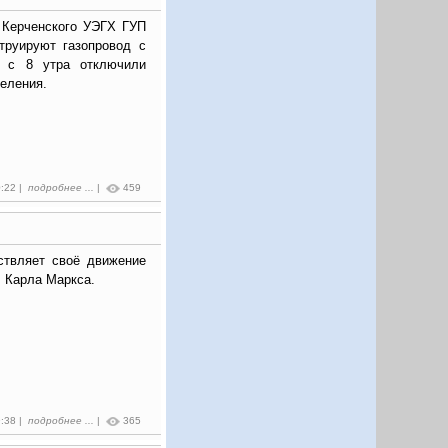
 Керченского УЭГХ ГУП
труируют газопровод с
и с 8 утра отключили
селения.
0:22 |
подробнее ...
|
459
твляет своё движение
л. Карла Маркса.
9:38 |
подробнее ...
|
365