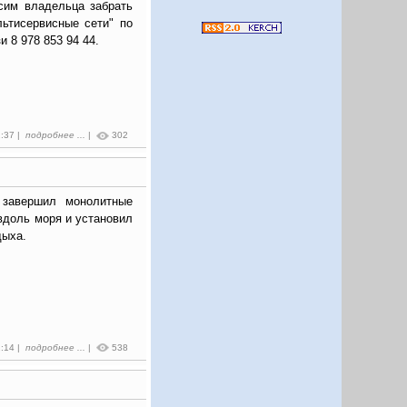
сим владельца забрать
ьтисервисные сети" по
и 8 978 853 94 44.
2:37 |
подробнее ...
|
302
 завершил монолитные
вдоль моря и установил
дыха.
2:14 |
подробнее ...
|
538