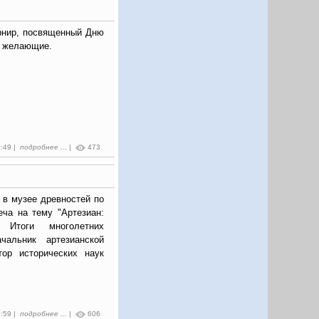
рнир, посвященный Дню
е желающие.
6:49 |
подробнее ...
|
473
в в музее древностей по
еча на тему "Артезиан:
. Итоги многолетних
чальник артезианской
тор исторических наук
5:59 |
подробнее ...
|
606