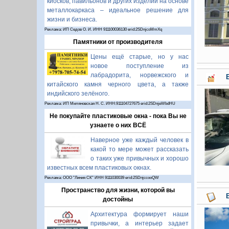
киосков, павильонов и других изделий на основе
металлокаркаса – идеальное решение для
жизни и бизнеса.
Реклама: ИП Седов О. И. ИНН 911100036130 erid:2SDnjcoMmXq
Памятники от производителя
Цены ещё старые, но у нас
новое поступление из
лабрадорита, норвежского и
китайского камня черного цвета, а также
индийского зелёного.
Реклама: ИП Миляновская Н. С. ИНН:911104727675 erid:2SDnjeWbdHU
Не покупайте пластиковые окна - пока Вы не
узнаете о них ВСЁ
Наверное уже каждый человек в
какой то мере может рассказать
о таких уже привычных и хорошо
известных всем пластиковых окнах.
Реклама: ООО "Линия СК" ИНН 9111030039 erid:2SDnjccooQW
Пространство для жизни, которой вы
достойны
Архитектура формирует наши
привычки, а интерьер задает