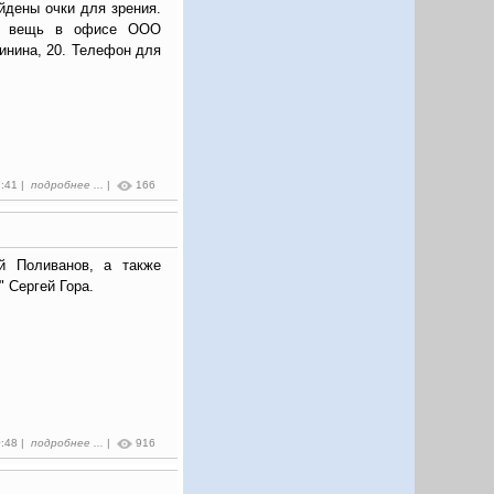
йдены очки для зрения.
ою вещь в офисе ООО
инина, 20. Телефон для
1:41 |
подробнее ...
|
166
й Поливанов, а также
" Сергей Гора.
0:48 |
подробнее ...
|
916