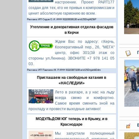
настроение. Проект РАЙТ177
создан для тех, кто не привык к компромиссам и
ценит абсолютную гармонию во всем.
Реклама: ИП Седов О. И. ИНН 911100036130 erid:2SDnjd4Z8iP
Утепление и декоративная отделка фасадов
в Керчи
Ждем Вас по адресу: г.Керчь,
Кооперативный пер., 26, "МЕГА"
центр, офис 301(3й этаж со
стороны ул.Ленина). ЗВОНИТЕ +7 978 141 05
03.
Реклама: ИП Павленко М. Р. ИНН 911103871108 erid:2SDnjehADdm
Приглашаем на свободные катания в
«НАСЛЕДИИ»
Лето в разгаре, а у нас на льду
всегда свежо и комфортно.
Самое время сменить зной на
прохладу и провести выходные активно!
МОДУЛЬДОМ ЮГ теперь и в Крыму, и в
Краснодаре
Мы запустили полноценный