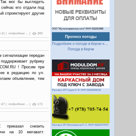
 Так мог бы выглядеть
 сейчас его отдали под
ый спроектируют другие
ООО "Мультисервисные сети" ИНН 9111001888
6:11 |
подробнее ...
|
385
Прогноз погоды
Подробнее о погоде в Керчи на 2 недели
Погода в Керчи
м сигнализации передан
 поддерживает рубрику
.COM.RU ! Просим при
 ее в редакцию по ул.
елаем объявление, тем
Реклама: ИП Седов О. И. ИНН 911100036130
5:47 |
подробнее ...
|
172
Реклама: ИП Миляновская Н. С. ИНН 911104727675
С приказал снизить
ерчи на 10 мегаватт.