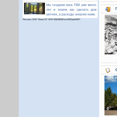
Мы создаем окна ПВХ уже много
лет и знаем, как сделать дом
уютнее, а расходы энергии ниже.
Реклама: ООО "Линия СК" ИНН 9111030039 erid:2SDnjdvNRt7