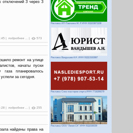
к отключений 3 через 3
Реклама: ИП Павленко М. Р. ИНН 911103871108
5:45 |
подробнее ...
|
573
Реклама: Вандышев А.Н. ИНН 911113162887
ршило ремонт на улице
алистов, начаты пуски
у газа планировалось
 успели за сегодня.
Реклама: Союз мастеров спорта ИНН 7718289279
5:28 |
подробнее ...
|
255
Реклама: ООО "Линия СК" ИНН 9111030039
кзала найдены права на