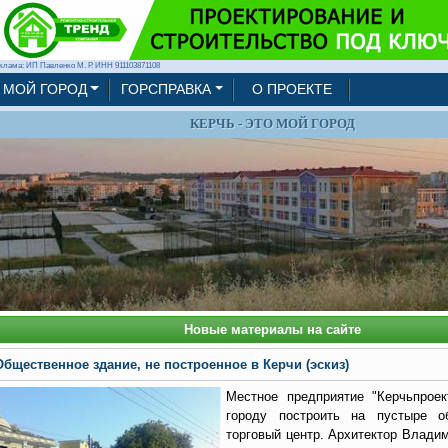
клама: ИП Павленко М. Р. ИНН 911103871108
МОЙ ГОРОД
ГОРСПРАВКА
О ПРОЕКТЕ
КЕРЧЬ - ЭТО МОЙ ГОРОД
Новые материалы на сайте
Общественное здание, не построенное в Керчи (эскиз)
Местное предприятие "Керчьпроек
городу построить на пустыре о
торговый центр. Архитектор Влади