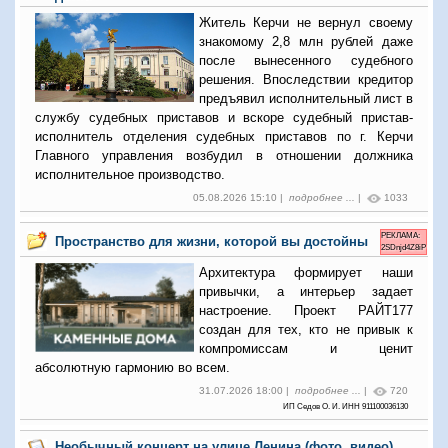
Житель Керчи не вернул своему
знакомому 2,8 млн рублей даже
после вынесенного судебного
решения. Впоследствии кредитор
предъявил исполнительный лист в
службу судебных приставов и вскоре судебный пристав-
исполнитель отделения судебных приставов по г. Керчи
Главного управления возбудил в отношении должника
исполнительное производство.
05.08.2026 15:10 |
подробнее ...
|
1033
РЕКЛАМА:
Пространство для жизни, которой вы достойны
2SDnjd4Z8iP
Архитектура формирует наши
привычки, а интерьер задает
настроение. Проект РАЙТ177
создан для тех, кто не привык к
компромиссам и ценит
абсолютную гармонию во всем.
31.07.2026 18:00 |
подробнее ...
|
720
ИП Седов О. И. ИНН 911100036130
Необычный концерт на улице Ленина (фото, видео)