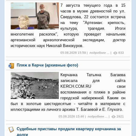
7 августа текущего года в 15
часов в музее древностей по ул.
Свердлова, 22 состоится встреча
на тему "Артезиан: крепость,
культура, трагедия. Итоги
многолетних раскопок", которую проведет начальник
артезианской археологической экспедиции, доктор
исторических наук Николай Винокуров.
05.08.2026 15:59 |
подробнее ...
|
633
Пляж в Керчи (архивные фото)
Керчанка Татьяна Багаева
записала для сайта
KERCH.COM.RU свои
воспоминания о пляже в районе
городской набережной. Каким он
был в золотые шестидесятые - читайте в материале с
иллюстрациями из личного архива Т. Багаевой и Е. Глухого.
05.08.2026 15:46 |
подробнее ...
|
2921
Судебные приставы продали квартиру керчанина за
долги