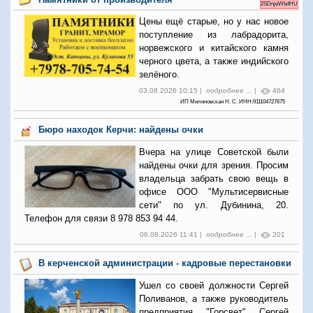
2SDnjeWbdHU
Цены ещё старые, но у нас новое
поступление из лабрадорита,
норвежского и китайского камня
черного цвета, а также индийского
зелёного.
03.08.2026 10:15 |
подробнее ...
|
464
ИП Миляновская Н. С. ИНН:911104727675
Бюро находок Керчи: найдены очки
Вчера на улице Советской были
найдены очки для зрения. Просим
владельца забрать свою вещь в
офисе ООО "Мультисервисные
сети" по ул. Дубинина, 20.
Телефон для связи 8 978 853 94 44.
06.08.2026 11:41 |
подробнее ...
|
201
В керченской администрации - кадровые перестановки
Ушел со своей должности Сергей
Поливанов, а также руководитель
предприятия "Горсвет" Сергей