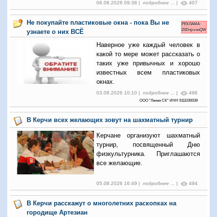
06.08.2026 09:38 |
подробнее ...
|
407
Не покупайте пластиковые окна - пока Вы не
РЕКЛАМА:
2SDnjccooQW
узнаете о них ВСЁ
Наверное уже каждый человек в
какой то мере может рассказать о
таких уже привычных и хорошо
известных всем пластиковых
окнах.
03.08.2026 10:10 |
подробнее ...
|
496
ООО "Линия СК" ИНН 9111030039
В Керчи всех желающих зовут на шахматный турнир
Керчане организуют шахматный
турнир, посвященный Дню
физкультурника. Приглашаются
все желающие.
05.08.2026 16:49 |
подробнее ...
|
494
В Керчи расскажут о многолетних раскопках на
городище Артезиан