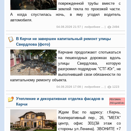
поврежденной трубы вместе с
землей текла по проезжей части.
А когда спустилась ночь, в яму угодил водитель
автомобиля.
04.08.2026 21:57 |
подробнее ...
|
2494
В Керчи не завершен капитальный ремонт улицы
Свердлова (фото)
Керчане продолжают спотыкаться
на пешеходных дорожках вдоль
улицы Свердлова, которую
разгромил подрядчик "СТГ-Юг", не
выполнивший свои обязанности по
капитальному ремонту объекта.
04.08.2026 17:08 |
подробнее ...
|
1223
Утепление и декоративная отделка фасадов в
РЕКЛАМА:
2SDnjehADdm
Керчи
Ждем Вас по адресу: г.Керчь,
Кооперативный пер., 26, "МЕГА"
центр, офис 301(3й этаж со
стороны ул.Ленина). ЗВОНИТЕ +7