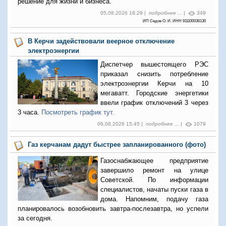
решение для жизни и бизнеса.
05.08.2026 18:29 |
подробнее ...
|
349
ИП Седов О. И. ИНН 911100036130
В Керчи задействовали веерное отключение
электроэнергии
Диспетчер вышестоящего РЭС
приказал снизить потребление
электроэнергии Керчи на 10
мегаватт. Городские энергетики
ввели график отключений 3 через
3 часа.
Посмотреть график тут.
06.08.2026 15:45 |
подробнее ...
|
1079
Газ керчанам дадут быстрее запланированного (фото)
Газоснабжающее предприятие
завершило ремонт на улице
Советской. По информации
специалистов, начаты пуски газа в
дома. Напомним, подачу газа
планировалось возобновить завтра-послезавтра, но успели
за сегодня.