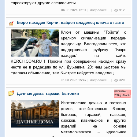
спроектируют другие специалисты.
06.08.2026 16:11 |
подробнее ...
|
912
Бюро находок Керчи: найден владелец ключа от авто
Ключ от машины "Тойота" с
брелком сигнализации передан
владельцу. Благодарим всех, кто
поддерживает рубрику "Бюро
находок" на сайте
KERCH.COM.RU ! Просим при совершении находки сразу
нести ее в редакцию по ул. Дубинина, 20: чем быстрее мы
сделаем объявление, тем быстрее найдется владелец.
06.08.2026 15:47 |
подробнее ...
|
329
РЕКЛАМА:
Дачные дома, гаражи, бытовки
2SDnjcoMmXq
Изготовление дачных и гостевых
домов, хозяйственных блоков,
бытовок, гаражей, навесов,
киосков, павильонов и других
изделий на основе
металлокаркаса – идеальное