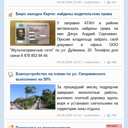
06.08.2026 15:28 |
подробнее ...
|
441
Бюро находок Керчи: найдены водительские права
У заправки АТАН в районе
автовокзала найдены права на
имя Дячук Андрей Сергеевич.
Просим владельца забрать свой
документ в офисе ООО
"Мультисервисные сети" по ул. Дубинина, 20. Телефон для
связи 8 978 853 94 44.
06.08.2026 12:37 |
подробнее ...
|
396
Благоустройство на пляже по ул. Сморжевского
выполнено на 50%
За прошедший месяц подрядчик
завершил монолитные работы,
выложил плиткой дорожку вдоль
моря и установил светильники на
территории зоны отдыха.
06.08.2026 12:14 |
подробнее ...
|
762
РЕКЛАМА:
Памятники от производителя