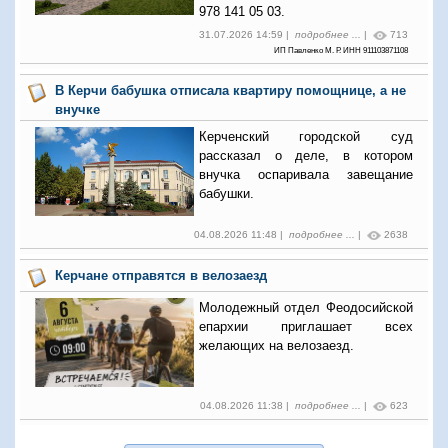
978 141 05 03.
31.07.2026 14:59 |
подробнее ...
|
713
ИП Павленко М. Р. ИНН 911103871108
В Керчи бабушка отписала квартиру помощнице, а не
внучке
Керченский городской суд
рассказал о деле, в котором
внучка оспаривала завещание
бабушки.
04.08.2026 11:48 |
подробнее ...
|
2638
Керчане отправятся в велозаезд
Молодежный отдел Феодосийской
епархии приглашает всех
желающих на велозаезд.
04.08.2026 11:38 |
подробнее ...
|
623