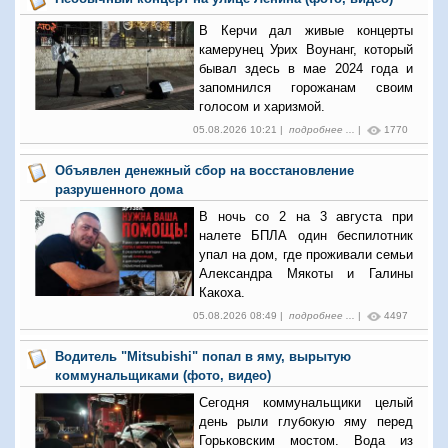
В Керчи дал живые концерты
камерунец Урих Воунанг, который
бывал здесь в мае 2024 года и
запомнился горожанам своим
голосом и харизмой.
05.08.2026 10:21 |
подробнее ...
|
1770
Объявлен денежный сбор на восстановление
разрушенного дома
В ночь со 2 на 3 августа при
налете БПЛА один беспилотник
упал на дом, где проживали семьи
Александра Мякоты и Галины
Какоха.
05.08.2026 08:49 |
подробнее ...
|
4497
Водитель "Mitsubishi" попал в яму, вырытую
коммунальщиками (фото, видео)
Сегодня коммунальщики целый
день рыли глубокую яму перед
Горьковским мостом. Вода из