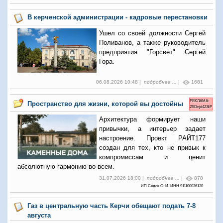
В керченской администрации - кадровые перестановки
Ушел со своей должности Сергей
Поливанов, а также руководитель
предприятия "Горсвет" Сергей
Гора.
06.08.2026 10:48 |
подробнее ...
|
1681
РЕКЛАМА:
Пространство для жизни, которой вы достойны
2SDnjd4Z8iP
Архитектура формирует наши
привычки, а интерьер задает
настроение. Проект РАЙТ177
создан для тех, кто не привык к
компромиссам и ценит
абсолютную гармонию во всем.
31.07.2026 18:00 |
подробнее ...
|
878
ИП Седов О. И. ИНН 911100036130
Газ в центральную часть Керчи обещают подать 7-8
августа