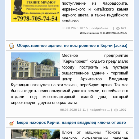
поступление из лабрадорита,
норвежского и китайского камня
черного цвета, а также индийского
зелёного.
03.08.2026 10:15 |
подробнее ...
|
621
ИП Миляновская Н. С. ИНН:911104727675
Общественное здание, не построенное в Керчи (эскиз)
Местное предприятие
"Керчьпроект" когда-то предлагало
городу построить на пустыре
общественное здание - торговый
центр. Архитектор Владимир
Кусницын наткнулся на эти эскизы, перебирая архив. Так мог
бы выглядеть неиспользуемый участок земли, но сейчас его
отдали под многоквартирный жилой дом, который
спроектируют другие специалисты.
06.08.2026 16:11 |
подробнее ...
|
1907
Бюро находок Керчи: найден владелец ключа от авто
Ключ от машины "Тойота" с
брелком сигнализации передан