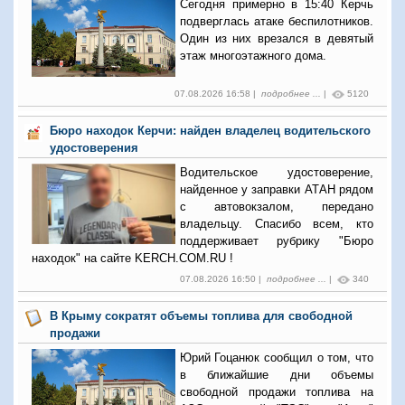
Сегодня примерно в 15:40 Керчь
подверглась атаке беспилотников.
Один из них врезался в девятый
этаж многоэтажного дома.
07.08.2026 16:58 |
подробнее ...
|
5120
Бюро находок Керчи: найден владелец водительского
удостоверения
Водительское удостоверение,
найденное у заправки АТАН рядом
с автовокзалом, передано
владельцу. Спасибо всем, кто
поддерживает рубрику "Бюро
находок" на сайте KERCH.COM.RU !
07.08.2026 16:50 |
подробнее ...
|
340
В Крыму сократят объемы топлива для свободной
продажи
Юрий Гоцанюк сообщил о том, что
в ближайшие дни объемы
свободной продажи топлива на