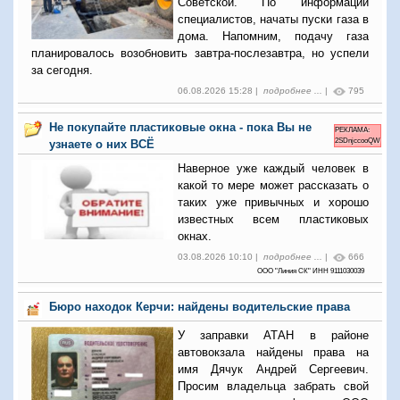
Советской. По информации
специалистов, начаты пуски газа в
дома. Напомним, подачу газа
планировалось возобновить завтра-послезавтра, но успели
за сегодня.
06.08.2026 15:28 |
подробнее ...
|
795
Не покупайте пластиковые окна - пока Вы не
РЕКЛАМА:
2SDnjccooQW
узнаете о них ВСЁ
Наверное уже каждый человек в
какой то мере может рассказать о
таких уже привычных и хорошо
известных всем пластиковых
окнах.
03.08.2026 10:10 |
подробнее ...
|
666
ООО "Линия СК" ИНН 9111030039
Бюро находок Керчи: найдены водительские права
У заправки АТАН в районе
автовокзала найдены права на
имя Дячук Андрей Сергеевич.
Просим владельца забрать свой