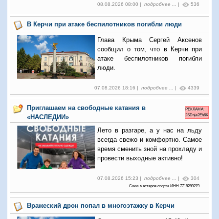
08.08.2026 08:00 |
подробнее ...
|
536
В Керчи при атаке беспилотников погибли люди
Глава Крыма Сергей Аксенов
сообщил о том, что в Керчи при
атаке беспилотников погибли
люди.
07.08.2026 18:16 |
подробнее ...
|
4339
Приглашаем на свободные катания в
РЕКЛАМА:
2SDnje2Eh6K
«НАСЛЕДИИ»
Лето в разгаре, а у нас на льду
всегда свежо и комфортно. Самое
время сменить зной на прохладу и
провести выходные активно!
07.08.2026 15:23 |
подробнее ...
|
304
Союз мастеров спорта ИНН 7718289279
Вражеский дрон попал в многоэтажку в Керчи