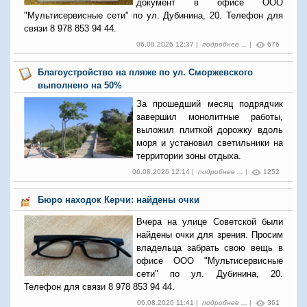
документ в офисе ООО
"Мультисервисные сети" по ул. Дубинина, 20. Телефон для
связи 8 978 853 94 44.
06.08.2026 12:37 |
подробнее ...
|
676
Благоустройство на пляже по ул. Сморжевского
выполнено на 50%
За прошедший месяц подрядчик
завершил монолитные работы,
выложил плиткой дорожку вдоль
моря и установил светильники на
территории зоны отдыха.
06.08.2026 12:14 |
подробнее ...
|
1252
Бюро находок Керчи: найдены очки
Вчера на улице Советской были
найдены очки для зрения. Просим
владельца забрать свою вещь в
офисе ООО "Мультисервисные
сети" по ул. Дубинина, 20.
Телефон для связи 8 978 853 94 44.
06.08.2026 11:41 |
подробнее ...
|
361