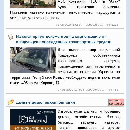
АЗС компаний "ТЭС" и "Атан"
будут временно снижены.
Причиной названо изменение логистических маршрутов и
усиление мер безопасности.
07.08.2026 15:37 |
подробнее ...
|
1261
Начался прием документов на компенсацию от
владельцев поврежденных транспортных средств
Для получения мер социальной
поддержки собственникам
транспортных средств,
повреждённых или утраченных в
результате агрессии Украины на
территории Республики Крым, необходимо подать заявление
в каб. 405 по ул. Кирова, 17.
07.08.2026 15:30 |
подробнее ...
|
737
РЕКЛАМА:
Дачные дома, гаражи, бытовки
2SDnjcoMmXq
Изготовление дачных и гостевых
домов, хозяйственных блоков,
бытовок, гаражей, навесов,
киосков, павильонов и других