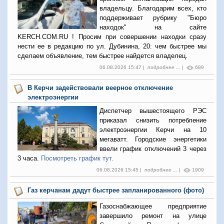
владельцу. Благодарим всех, кто
поддерживает рубрику "Бюро
находок" на сайте
KERCH.COM.RU ! Просим при совершении находки сразу
нести ее в редакцию по ул. Дубинина, 20: чем быстрее мы
сделаем объявление, тем быстрее найдется владелец.
06.08.2026 15:47 |
подробнее ...
|
689
В Керчи задействовали веерное отключение
электроэнергии
Диспетчер вышестоящего РЭС
приказал снизить потребление
электроэнергии Керчи на 10
мегаватт. Городские энергетики
ввели график отключений 3 через
3 часа.
Посмотреть график тут.
06.08.2026 15:45 |
подробнее ...
|
1909
Газ керчанам дадут быстрее запланированного (фото)
Газоснабжающее предприятие
завершило ремонт на улице