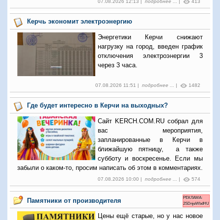
07.08.2026 12:13 |
подробнее ...
|
413
Керчь экономит электроэнергию
Энергетики Керчи снижают
нагрузку на город, введен график
отключения электроэнергии 3
через 3 часа.
07.08.2026 11:51 |
подробнее ...
|
1482
Где будет интересно в Керчи на выходных?
Сайт KERCH.COM.RU собрал для
вас мероприятия,
запланированные в Керчи в
ближайшую пятницу, а также
субботу и воскресенье. Если мы
забыли о каком-то, просим написать об этом в комментариях.
07.08.2026 10:00 |
подробнее ...
|
574
РЕКЛАМА:
Памятники от производителя
2SDnjeWbdHU
Цены ещё старые, но у нас новое