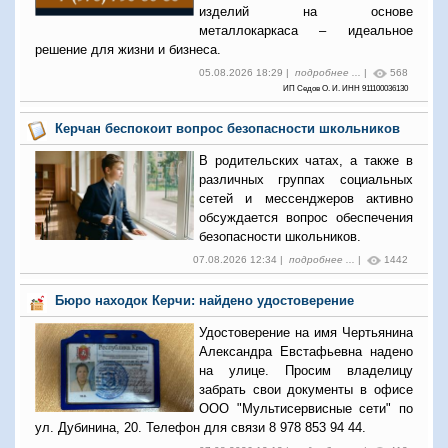
изделий на основе
металлокаркаса – идеальное
решение для жизни и бизнеса.
05.08.2026 18:29 |
подробнее ...
|
568
ИП Седов О. И. ИНН 911100036130
Керчан беспокоит вопрос безопасности школьников
В родительских чатах, а также в
различных группах социальных
сетей и мессенджеров активно
обсуждается вопрос обеспечения
безопасности школьников.
07.08.2026 12:34 |
подробнее ...
|
1442
Бюро находок Керчи: найдено удостоверение
Удостоверение на имя Чертьянина
Александра Евстафьевна надено
на улице. Просим владелицу
забрать свои документы в офисе
ООО "Мультисервисные сети" по
ул. Дубинина, 20. Телефон для связи 8 978 853 94 44.