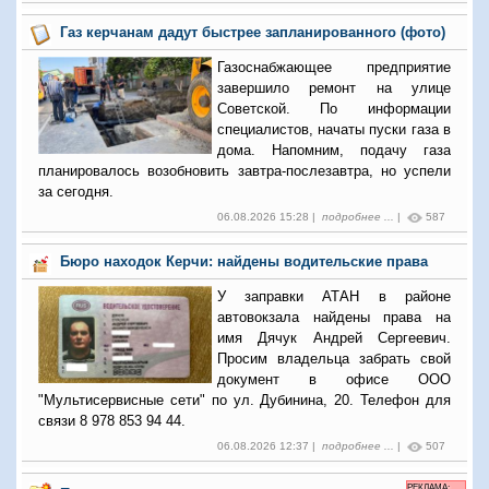
Газ керчанам дадут быстрее запланированного (фото)
Газоснабжающее предприятие
завершило ремонт на улице
Советской. По информации
специалистов, начаты пуски газа в
дома. Напомним, подачу газа
планировалось возобновить завтра-послезавтра, но успели
за сегодня.
06.08.2026 15:28 |
подробнее ...
|
587
Бюро находок Керчи: найдены водительские права
У заправки АТАН в районе
автовокзала найдены права на
имя Дячук Андрей Сергеевич.
Просим владельца забрать свой
документ в офисе ООО
"Мультисервисные сети" по ул. Дубинина, 20. Телефон для
связи 8 978 853 94 44.
06.08.2026 12:37 |
подробнее ...
|
507
РЕКЛАМА: