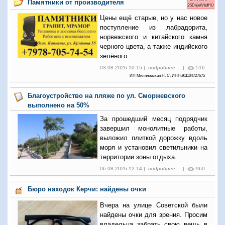
Памятники от производителя
2SDnjeWbdHU
Цены ещё старые, но у нас новое
поступление из лабрадорита,
норвежского и китайского камня
черного цвета, а также индийского
зелёного.
03.08.2026 10:15 |
подробнее ...
|
516
ИП Миляновская Н. С. ИНН:911104727675
Благоустройство на пляже по ул. Сморжевского
выполнено на 50%
За прошедший месяц подрядчик
завершил монолитные работы,
выложил плиткой дорожку вдоль
моря и установил светильники на
территории зоны отдыха.
06.08.2026 12:14 |
подробнее ...
|
960
Бюро находок Керчи: найдены очки
Вчера на улице Советской были
найдены очки для зрения. Просим
владельца забрать свою вещь в