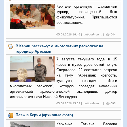
Керчане организуют шахматный
турнир, посвященный Дню
физкультурника. Приглашаются
все желающие.
05.08.2026 16:49 |
подробнее ...
|
544
В Керчи расскажут о многолетних раскопках на
городище Артезиан
7 августа текущего года в 15
часов в музее древностей по ул.
Свердлова, 22 состоится встреча
на тему "Артезиан: крепость,
культура, трагедия. Итоги
многолетних раскопок", которую проведет начальник
артезианской археологической экспедиции, доктор
исторических наук Николай Винокуров.
05.08.2026 15:59 |
подробнее ...
|
693
Пляж в Керчи (архивные фото)
Керчанка Татьяна Багаева