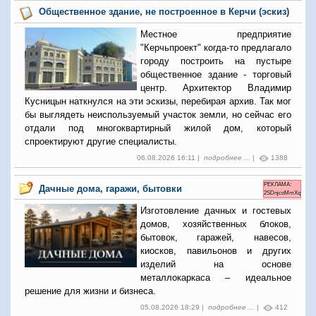
Общественное здание, не построенное в Керчи (эскиз)
Местное предприятие
"Керчьпроект" когда-то предлагало
городу построить на пустыре
общественное здание - торговый
центр. Архитектор Владимир
Кусницын наткнулся на эти эскизы, перебирая архив. Так мог
бы выглядеть неиспользуемый участок земли, но сейчас его
отдали под многоквартирный жилой дом, который
спроектируют другие специалисты.
06.08.2026 16:11 |
подробнее ...
|
1388
РЕКЛАМА:
Дачные дома, гаражи, бытовки
2SDnjcoMmXq
Изготовление дачных и гостевых
домов, хозяйственных блоков,
бытовок, гаражей, навесов,
киосков, павильонов и других
изделий на основе
металлокаркаса – идеальное
решение для жизни и бизнеса.
05.08.2026 18:29 |
подробнее ...
|
412