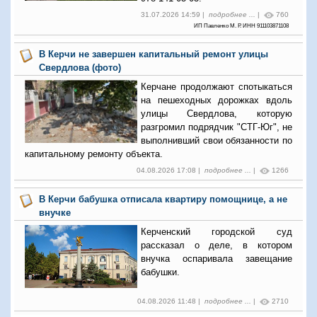
31.07.2026 14:59 |
подробнее ...
|
760
ИП Павленко М. Р. ИНН 911103871108
В Керчи не завершен капитальный ремонт улицы
Свердлова (фото)
Керчане продолжают спотыкаться
на пешеходных дорожках вдоль
улицы Свердлова, которую
разгромил подрядчик "СТГ-Юг", не
выполнивший свои обязанности по
капитальному ремонту объекта.
04.08.2026 17:08 |
подробнее ...
|
1266
В Керчи бабушка отписала квартиру помощнице, а не
внучке
Керченский городской суд
рассказал о деле, в котором
внучка оспаривала завещание
бабушки.
04.08.2026 11:48 |
подробнее ...
|
2710