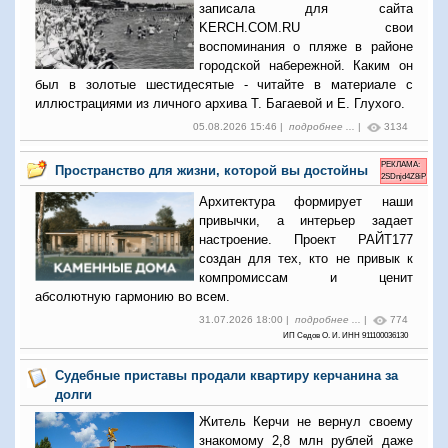
записала для сайта
KERCH.COM.RU свои
воспоминания о пляже в районе
городской набережной. Каким он
был в золотые шестидесятые - читайте в материале с
иллюстрациями из личного архива Т. Багаевой и Е. Глухого.
05.08.2026 15:46 |
подробнее ...
|
3134
РЕКЛАМА:
Пространство для жизни, которой вы достойны
2SDnjd4Z8iP
Архитектура формирует наши
привычки, а интерьер задает
настроение. Проект РАЙТ177
создан для тех, кто не привык к
компромиссам и ценит
абсолютную гармонию во всем.
31.07.2026 18:00 |
подробнее ...
|
774
ИП Седов О. И. ИНН 911100036130
Судебные приставы продали квартиру керчанина за
долги
Житель Керчи не вернул своему
знакомому 2,8 млн рублей даже