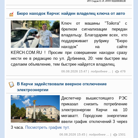
ИП Седов О. И. ИНН 911100036130
Бюро находок Керчи: найден владелец ключа от авто
Ключ от машины "Тойота" с
брелком сигнализации передан
владельцу. Благодарим всех, кто
поддерживает рубрику "Бюро
находок" на сайте
KERCH.COM.RU ! Просим при совершении находки сразу
нести ее в редакцию по ул. Дубинина, 20: чем быстрее мы
сделаем объявление, тем быстрее найдется владелец.
06.08.2026 15:47 |
подробнее ...
|
476
В Керчи задействовали веерное отключение
электроэнергии
Диспетчер вышестоящего РЭС
приказал снизить потребление
электроэнергии Керчи на 10
мегаватт. Городские энергетики
ввели график отключений 3 через
3 часа.
Посмотреть график тут.
06.08.2026 15:45 |
подробнее ...
|
1501