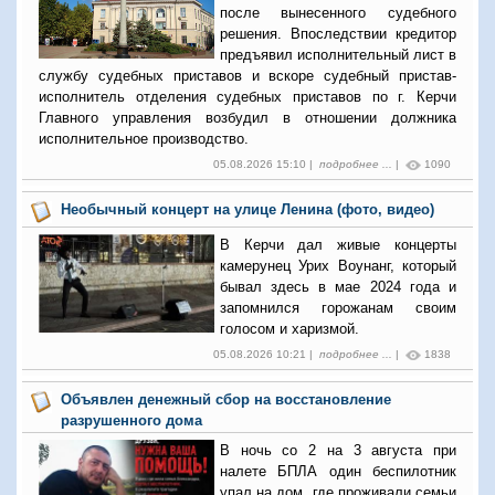
после вынесенного судебного
решения. Впоследствии кредитор
предъявил исполнительный лист в
службу судебных приставов и вскоре судебный пристав-
исполнитель отделения судебных приставов по г. Керчи
Главного управления возбудил в отношении должника
исполнительное производство.
05.08.2026 15:10 |
подробнее ...
|
1090
Необычный концерт на улице Ленина (фото, видео)
В Керчи дал живые концерты
камерунец Урих Воунанг, который
бывал здесь в мае 2024 года и
запомнился горожанам своим
голосом и харизмой.
05.08.2026 10:21 |
подробнее ...
|
1838
Объявлен денежный сбор на восстановление
разрушенного дома
В ночь со 2 на 3 августа при
налете БПЛА один беспилотник
упал на дом, где проживали семьи