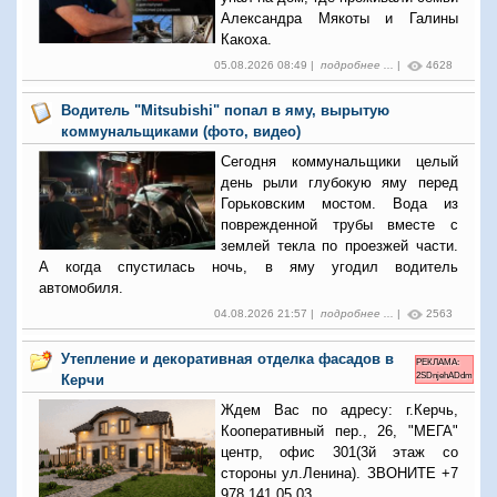
Александра Мякоты и Галины
Какоха.
05.08.2026 08:49 |
подробнее ...
|
4628
Водитель "Mitsubishi" попал в яму, вырытую
коммунальщиками (фото, видео)
Сегодня коммунальщики целый
день рыли глубокую яму перед
Горьковским мостом. Вода из
поврежденной трубы вместе с
землей текла по проезжей части.
А когда спустилась ночь, в яму угодил водитель
автомобиля.
04.08.2026 21:57 |
подробнее ...
|
2563
Утепление и декоративная отделка фасадов в
РЕКЛАМА:
2SDnjehADdm
Керчи
Ждем Вас по адресу: г.Керчь,
Кооперативный пер., 26, "МЕГА"
центр, офис 301(3й этаж со
стороны ул.Ленина). ЗВОНИТЕ +7
978 141 05 03.