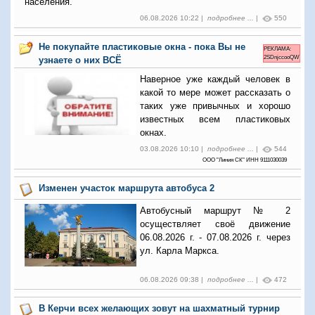
населения.
06.08.2026 10:22 |
подробнее ...
|
550
Не покупайте пластиковые окна - пока Вы не
РЕКЛАМА:
2SDnjccooQW
узнаете о них ВСЁ
Наверное уже каждый человек в
какой то мере может рассказать о
таких уже привычных и хорошо
известных всем пластиковых
окнах.
03.08.2026 10:10 |
подробнее ...
|
544
ООО "Линия СК" ИНН 9111030039
Изменен участок маршрута автобуса 2
Автобусный маршрут № 2
осуществляет своё движение
06.08.2026 г. - 07.08.2026 г. через
ул. Карла Маркса.
06.08.2026 09:38 |
подробнее ...
|
472
В Керчи всех желающих зовут на шахматный турнир