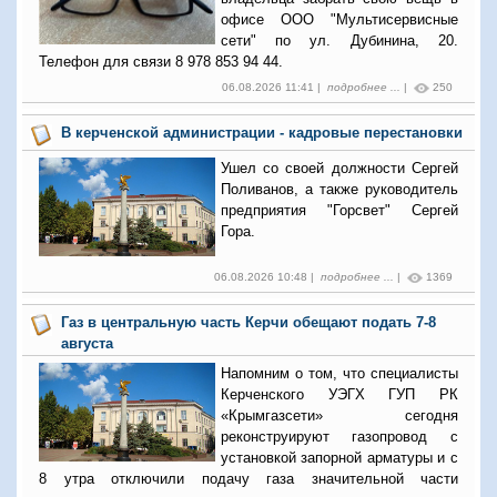
офисе ООО "Мультисервисные
сети" по ул. Дубинина, 20.
Телефон для связи 8 978 853 94 44.
06.08.2026 11:41 |
подробнее ...
|
250
В керченской администрации - кадровые перестановки
Ушел со своей должности Сергей
Поливанов, а также руководитель
предприятия "Горсвет" Сергей
Гора.
06.08.2026 10:48 |
подробнее ...
|
1369
Газ в центральную часть Керчи обещают подать 7-8
августа
Напомним о том, что специалисты
Керченского УЭГХ ГУП РК
«Крымгазсети» сегодня
реконструируют газопровод с
установкой запорной арматуры и с
8 утра отключили подачу газа значительной части