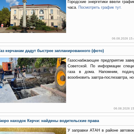
Городские энергетики ввели графи
часа.
Посмотреть график тут.
06.08.2026 15
Газ керчанам дадут быстрее запланированного (фото)
Газоснабжающее предприятие заве
Советской. По информации специ
газа в дома. Напомним, подач
возобновить завтра-послезавтра, но
06.08.2026 1
Бюро находок Керчи: найдены водительские права
У заправки АТАН в районе автово