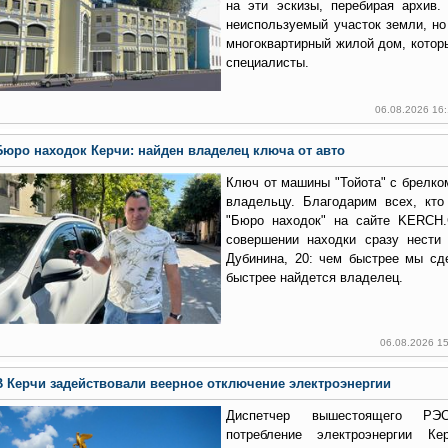
на эти эскизы, перебирая архив.
неиспользуемый участок земли, но
многоквартирный жилой дом, котор
специалисты.
06.08.2026 16
Бюро находок Керчи: найден владелец ключа от авто
Ключ от машины "Тойота" с брелко
владельцу. Благодарим всех, кто
"Бюро находок" на сайте KERCH
совершении находки сразу нести
Дубинина, 20: чем быстрее мы сд
быстрее найдется владелец.
06.08.2026 1
В Керчи задействовали веерное отключение электроэнергии
Диспетчер вышестоящего РЭ
потребление электроэнергии К