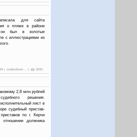
записала для сайта
ия о пляже в районе
м он был в золотые
але с иллюстрациями из
хого.
:46 |
подробнее ...
|
3091
акомому 2,8 млн рублей
удебного решения.
 исполнительный лист в
оре судебный пристав-
приставов по г. Керчи
в отношении должника