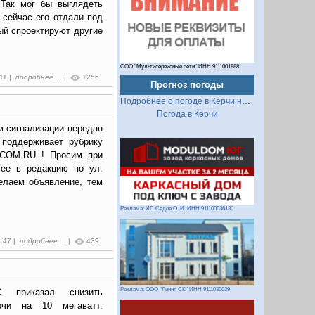
 Так мог бы выглядеть
 сейчас его отдали под
ый спроектируют другие
ООО "Мультисервисные сети" ИНН 9111001888
:11 |
подробнее ...
|
1256
Прогноз погоды
Подробнее о погоде в Керчи на 2 недели
Погода в Керчи
м сигнализации передан
 поддерживает рубрику
.COM.RU ! Просим при
 ее в редакцию по ул.
елаем объявление, тем
Реклама: ИП Седов О. И. ИНН 911100036130
5:47 |
подробнее ...
|
439
Реклама: ООО "Линия СК" ИНН 9111030039
С приказал снизить
ерчи на 10 мегаватт.