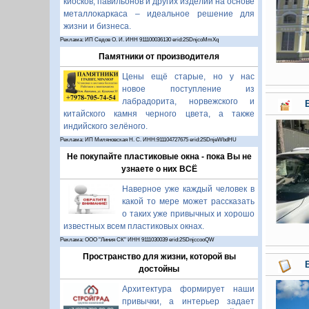
киосков, павильонов и других изделий на основе
металлокаркаса – идеальное решение для
жизни и бизнеса.
Реклама: ИП Седов О. И. ИНН 911100036130 erid:2SDnjcoMmXq
Памятники от производителя
Цены ещё старые, но у нас
новое поступление из
лабрадорита, норвежского и
китайского камня черного цвета, а также
индийского зелёного.
Реклама: ИП Миляновская Н. С. ИНН:911104727675 erid:2SDnjeWbdHU
Не покупайте пластиковые окна - пока Вы не
узнаете о них ВСЁ
Наверное уже каждый человек в
какой то мере может рассказать
о таких уже привычных и хорошо
известных всем пластиковых окнах.
Реклама: ООО "Линия СК" ИНН 9111030039 erid:2SDnjccooQW
Пространство для жизни, которой вы
достойны
Архитектура формирует наши
привычки, а интерьер задает