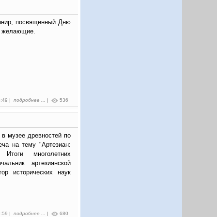
рнир, посвященный Дню
е желающие.
6:49 |
подробнее ...
|
536
в в музее древностей по
еча на тему "Артезиан:
. Итоги многолетних
чальник артезианской
тор исторических наук
5:59 |
подробнее ...
|
680