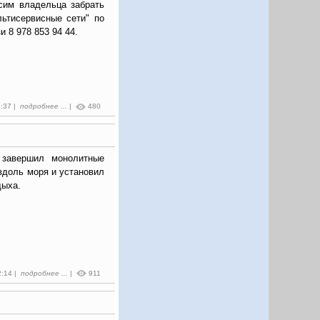
сим владельца забрать
ьтисервисные сети" по
и 8 978 853 94 44.
2:37 |
подробнее ...
|
480
 завершил монолитные
вдоль моря и установил
дыха.
2:14 |
подробнее ...
|
911