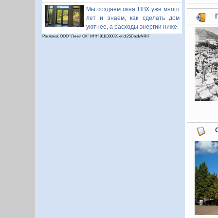
Мы создаем окна ПВХ уже много
лет и знаем, как сделать дом
уютнее, а расходы энергии ниже.
Реклама: ООО "Линия СК" ИНН 9111030039 erid:2SDnjdvNRt7