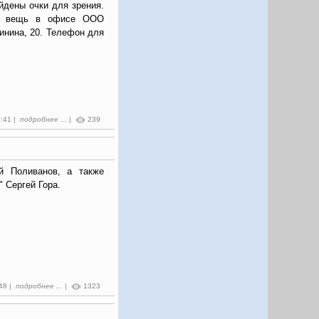
йдены очки для зрения.
ою вещь в офисе ООО
инина, 20. Телефон для
1:41 |
подробнее ...
|
239
й Поливанов, а также
" Сергей Гора.
:48 |
подробнее ...
|
1323