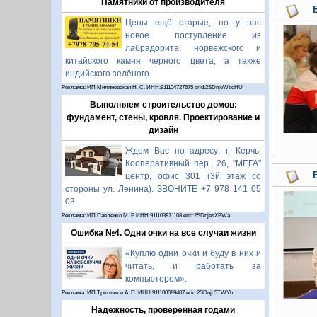
Памятники от производителя
Цены ещё старые, но у нас
новое поступление из
лабрадорита, норвежского и
китайского камня черного цвета, а также
индийского зелёного.
Реклама: ИП Миляновская Н. С. ИНН:911104727675 erid:2SDnjeWbdHU
Выполняем строительство домов:
фундамент, стены, кровля. Проектирование и
дизайн
Ждем Вас по адресу: г. Керчь,
Кооперативный пер., 26, "МЕГА"
центр, офис 301 (3й этаж со
стороны ул. Ленина). ЗВОНИТЕ +7 978 141 05
03.
Реклама: ИП Павленко М. Р. ИНН 911103871108 erid:2SDnjesXBWa
Ошибка №4. Одни очки на все случаи жизни
«Куплю одни очки и буду в них и
читать, и работать за
компьютером».
Реклама: ИП Третьяков А. П. ИНН 911100089407 erid:2SDnjd5TWYb
Надежность, проверенная годами