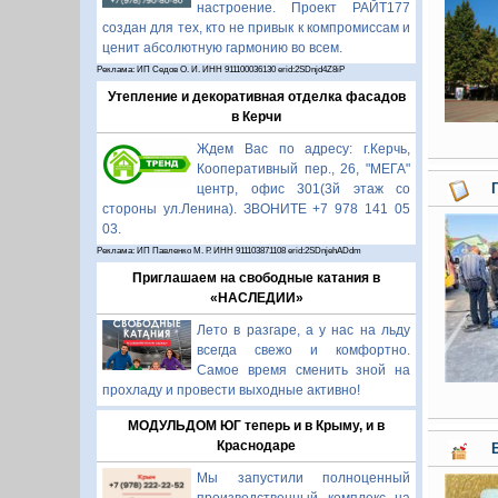
настроение. Проект РАЙТ177
создан для тех, кто не привык к компромиссам и
ценит абсолютную гармонию во всем.
Реклама: ИП Седов О. И. ИНН 911100036130 erid:2SDnjd4Z8iP
Утепление и декоративная отделка фасадов
в Керчи
Ждем Вас по адресу: г.Керчь,
Кооперативный пер., 26, "МЕГА"
центр, офис 301(3й этаж со
стороны ул.Ленина). ЗВОНИТЕ +7 978 141 05
03.
Реклама: ИП Павленко М. Р. ИНН 911103871108 erid:2SDnjehADdm
Приглашаем на свободные катания в
«НАСЛЕДИИ»
Лето в разгаре, а у нас на льду
всегда свежо и комфортно.
Самое время сменить зной на
прохладу и провести выходные активно!
МОДУЛЬДОМ ЮГ теперь и в Крыму, и в
Краснодаре
Мы запустили полноценный