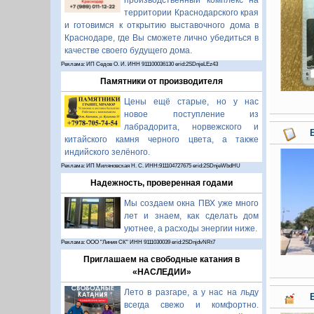
производственный комплекс на
территории Краснодарского края
и готовимся к открытию выставочного дома в
Краснодаре, где Вы сможете лично убедиться в
качестве своего будущего дома.
Реклама: ИП Седов О. И. ИНН 911100036130 erid:2SDnjeLEz43
Памятники от производителя
Цены ещё старые, но у нас
новое поступление из
лабрадорита, норвежского и
китайского камня черного цвета, а также
индийского зелёного.
Реклама: ИП Миляновская Н. С. ИНН:911104727675 erid:2SDnjeWbdHU
Надежность, проверенная годами
Мы создаем окна ПВХ уже много
лет и знаем, как сделать дом
уютнее, а расходы энергии ниже.
Реклама: ООО "Линия СК" ИНН 9111030039 erid:2SDnjdvNRt7
Приглашаем на свободные катания в
«НАСЛЕДИИ»
Лето в разгаре, а у нас на льду
всегда свежо и комфортно.