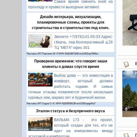
Самое время сменить зной на
прохладу и провести выходные активно!
Дизайн интерьера, визуализации,
планировочные схемы, проекты для
строительства и строительство под ключ.
Звоните +7(978)141-05-03 Адрес:
г.Керчь, пер.Кооперативный д.26
ТЦ "МЕГА" офис 301.
Реклама: ИП Павленко М. Р. ИНН 911103871108 erid:2SDnjcRB4xz
Проверено временем: что говорят наши
клиенты о домах спустя время
Выбор дома — это инвестиция в
комфорт, который должен
работать годами. И самые
точные отзывы появляются после нескольких
суровых зим, жарких лет и будничной жизни.
Реклама: ИП Седов О. И. ИНН 911100036130 erid:2SDnjegnNa7
Эталон статуса и безупречного вкуса
ВАЛЬМА 173 - это проект,
который создан для тех, кто не
идет на компромиссы между
эстетикой и комфортом.