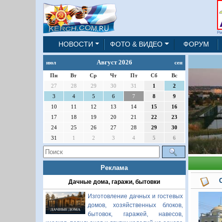
Ре
НОВОСТИ
ФОТО & ВИДЕО
ФОРУМ
Август 2026
июл
сен
Пн
Вт
Ср
Чт
Пт
Сб
Вс
27
28
29
30
31
1
2
3
4
5
6
7
8
9
10
11
12
13
14
15
16
17
18
19
20
21
22
23
24
25
26
27
28
29
30
31
1
2
3
4
5
6
Реклама
Дачные дома, гаражи, бытовки
Изготовление дачных и гостевых
домов, хозяйственных блоков,
бытовок, гаражей, навесов,