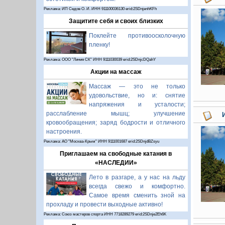
Реклама: ИП Седов О. И. ИНН 911100036130 erid:2SDnjenhKFh
Защитите себя и своих близких
Поклейте противоосколочную
пленку!
Реклама: ООО "Линия СК" ИНН 9111030039 erid:2SDnjcDQahY
Акции на массаж
Массаж — это не только
удовольствие, но и: снятие
напряжения и усталости;
расслабление мышц; улучшение
кровообращения; заряд бодрости и отличного
настроения.
Реклама: АО "Москва-Крым" ИНН 9111001687 erid:2SDnjdBZsyu
Приглашаем на свободные катания в
«НАСЛЕДИИ»
Лето в разгаре, а у нас на льду
всегда свежо и комфортно.
Самое время сменить зной на
прохладу и провести выходные активно!
Реклама: Союз мастеров спорта ИНН 7718289279 erid:2SDnje2Eh6K