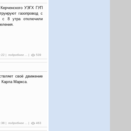
 Керченского УЭГХ ГУП
труируют газопровод с
и с 8 утра отключили
селения.
0:22 |
подробнее ...
|
539
твляет своё движение
л. Карла Маркса.
9:38 |
подробнее ...
|
463