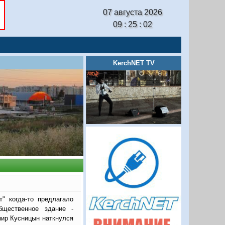
07 августа 2026
09 : 25 : 03
KerchNET TV
т" когда-то предлагало
бщественное здание -
мир Кусницын наткнулся