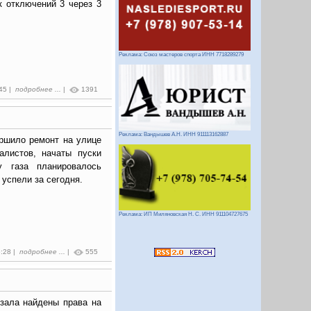
к отключений 3 через 3
Реклама: Союз мастеров спорта ИНН 7718289279
:45 |
подробнее ...
|
1391
Реклама: Вандышев А.Н. ИНН 911113162887
ршило ремонт на улице
алистов, начаты пуски
у газа планировалось
 успели за сегодня.
Реклама: ИП Миляновская Н. С. ИНН 911104727675
5:28 |
подробнее ...
|
555
кзала найдены права на