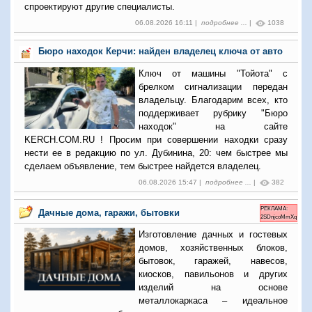
спроектируют другие специалисты.
06.08.2026 16:11 |
подробнее ...
|
1038
Бюро находок Керчи: найден владелец ключа от авто
Ключ от машины "Тойота" с
брелком сигнализации передан
владельцу. Благодарим всех, кто
поддерживает рубрику "Бюро
находок" на сайте
KERCH.COM.RU ! Просим при совершении находки сразу
нести ее в редакцию по ул. Дубинина, 20: чем быстрее мы
сделаем объявление, тем быстрее найдется владелец.
06.08.2026 15:47 |
подробнее ...
|
382
РЕКЛАМА:
Дачные дома, гаражи, бытовки
2SDnjcoMmXq
Изготовление дачных и гостевых
домов, хозяйственных блоков,
бытовок, гаражей, навесов,
киосков, павильонов и других
изделий на основе
металлокаркаса – идеальное