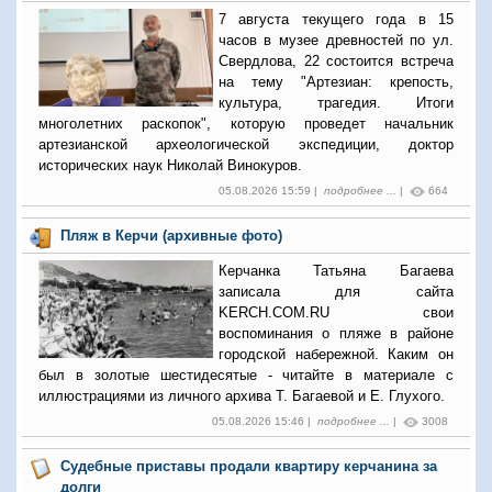
7 августа текущего года в 15
часов в музее древностей по ул.
Свердлова, 22 состоится встреча
на тему "Артезиан: крепость,
культура, трагедия. Итоги
многолетних раскопок", которую проведет начальник
артезианской археологической экспедиции, доктор
исторических наук Николай Винокуров.
05.08.2026 15:59 |
подробнее ...
|
664
Пляж в Керчи (архивные фото)
Керчанка Татьяна Багаева
записала для сайта
KERCH.COM.RU свои
воспоминания о пляже в районе
городской набережной. Каким он
был в золотые шестидесятые - читайте в материале с
иллюстрациями из личного архива Т. Багаевой и Е. Глухого.
05.08.2026 15:46 |
подробнее ...
|
3008
Судебные приставы продали квартиру керчанина за
долги