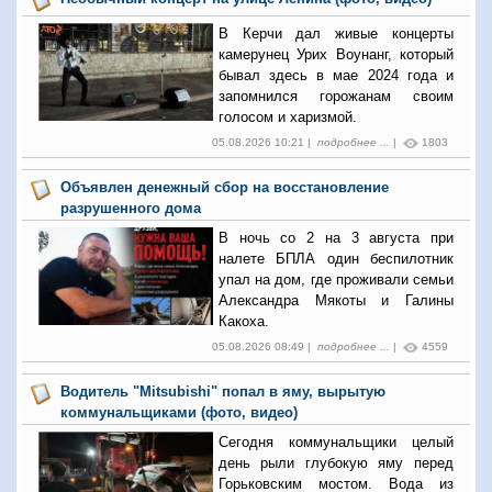
В Керчи дал живые концерты
камерунец Урих Воунанг, который
бывал здесь в мае 2024 года и
запомнился горожанам своим
голосом и харизмой.
05.08.2026 10:21 |
подробнее ...
|
1803
Объявлен денежный сбор на восстановление
разрушенного дома
В ночь со 2 на 3 августа при
налете БПЛА один беспилотник
упал на дом, где проживали семьи
Александра Мякоты и Галины
Какоха.
05.08.2026 08:49 |
подробнее ...
|
4559
Водитель "Mitsubishi" попал в яму, вырытую
коммунальщиками (фото, видео)
Сегодня коммунальщики целый
день рыли глубокую яму перед
Горьковским мостом. Вода из