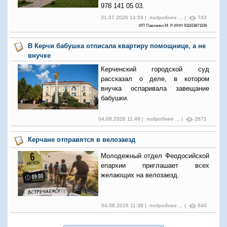
978 141 05 03.
31.07.2026 14:59 |
подробнее ...
|
743
ИП Павленко М. Р. ИНН 911103871108
В Керчи бабушка отписала квартиру помощнице, а не
внучке
Керченский городской суд
рассказал о деле, в котором
внучка оспаривала завещание
бабушки.
04.08.2026 11:48 |
подробнее ...
|
2671
Керчане отправятся в велозаезд
Молодежный отдел Феодосийской
епархии приглашает всех
желающих на велозаезд.
04.08.2026 11:38 |
подробнее ...
|
640