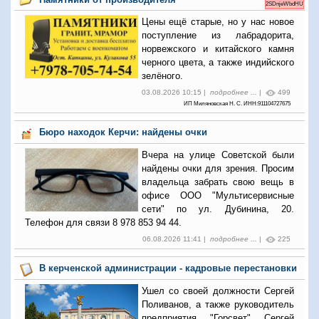
2SDnjeWbdHU
Цены ещё старые, но у нас новое
поступление из лабрадорита,
норвежского и китайского камня
черного цвета, а также индийского
зелёного.
03.08.2026 10:15 |
подробнее ...
|
499
ИП Миляновская Н. С. ИНН:911104727675
Бюро находок Керчи: найдены очки
Вчера на улице Советской были
найдены очки для зрения. Просим
владельца забрать свою вещь в
офисе ООО "Мультисервисные
сети" по ул. Дубинина, 20.
Телефон для связи 8 978 853 94 44.
06.08.2026 11:41 |
подробнее ...
|
225
В керченской администрации - кадровые перестановки
Ушел со своей должности Сергей
Поливанов, а также руководитель
предприятия "Горсвет" Сергей