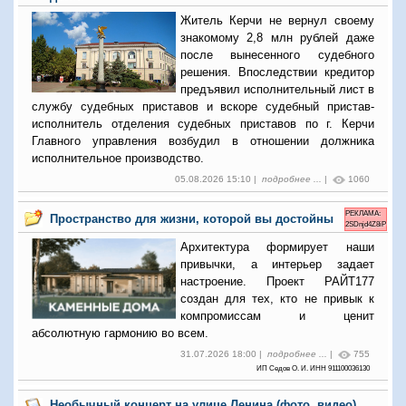
Житель Керчи не вернул своему
знакомому 2,8 млн рублей даже
после вынесенного судебного
решения. Впоследствии кредитор
предъявил исполнительный лист в
службу судебных приставов и вскоре судебный пристав-
исполнитель отделения судебных приставов по г. Керчи
Главного управления возбудил в отношении должника
исполнительное производство.
05.08.2026 15:10 |
подробнее ...
|
1060
РЕКЛАМА:
Пространство для жизни, которой вы достойны
2SDnjd4Z8iP
Архитектура формирует наши
привычки, а интерьер задает
настроение. Проект РАЙТ177
создан для тех, кто не привык к
компромиссам и ценит
абсолютную гармонию во всем.
31.07.2026 18:00 |
подробнее ...
|
755
ИП Седов О. И. ИНН 911100036130
Необычный концерт на улице Ленина (фото, видео)