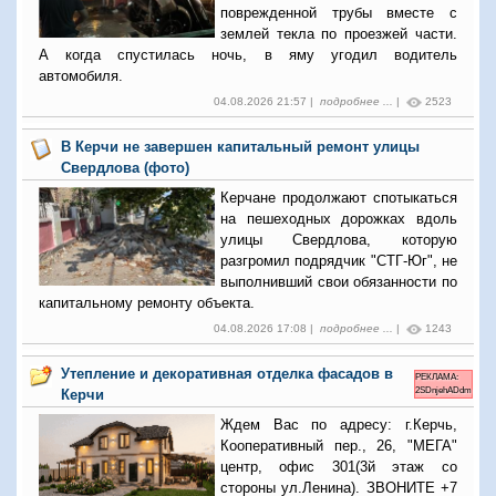
поврежденной трубы вместе с
землей текла по проезжей части.
А когда спустилась ночь, в яму угодил водитель
автомобиля.
04.08.2026 21:57 |
подробнее ...
|
2523
В Керчи не завершен капитальный ремонт улицы
Свердлова (фото)
Керчане продолжают спотыкаться
на пешеходных дорожках вдоль
улицы Свердлова, которую
разгромил подрядчик "СТГ-Юг", не
выполнивший свои обязанности по
капитальному ремонту объекта.
04.08.2026 17:08 |
подробнее ...
|
1243
Утепление и декоративная отделка фасадов в
РЕКЛАМА:
2SDnjehADdm
Керчи
Ждем Вас по адресу: г.Керчь,
Кооперативный пер., 26, "МЕГА"
центр, офис 301(3й этаж со
стороны ул.Ленина). ЗВОНИТЕ +7