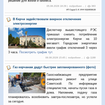
решение для жизни и бизнеса.
05.08.2026 18:29 |
подробнее ...
|
383
ИП Седов О. И. ИНН 911100036130
В Керчи задействовали веерное отключение
электроэнергии
Диспетчер вышестоящего РЭС
приказал снизить потребление
электроэнергии Керчи на 10
мегаватт. Городские энергетики
ввели график отключений 3 через
3 часа.
Посмотреть график тут.
06.08.2026 15:45 |
подробнее ...
|
1188
Газ керчанам дадут быстрее запланированного (фото)
Газоснабжающее предприятие
завершило ремонт на улице
Советской. По информации
специалистов, начаты пуски газа в
дома. Напомним, подачу газа
планировалось возобновить завтра-послезавтра, но успели
за сегодня.