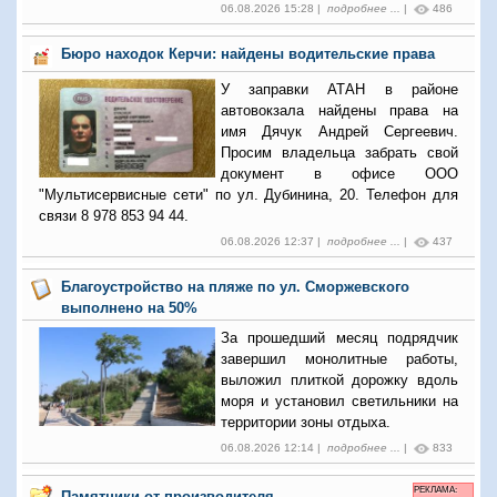
06.08.2026 15:28 |
подробнее ...
|
486
Бюро находок Керчи: найдены водительские права
У заправки АТАН в районе
автовокзала найдены права на
имя Дячук Андрей Сергеевич.
Просим владельца забрать свой
документ в офисе ООО
"Мультисервисные сети" по ул. Дубинина, 20. Телефон для
связи 8 978 853 94 44.
06.08.2026 12:37 |
подробнее ...
|
437
Благоустройство на пляже по ул. Сморжевского
выполнено на 50%
За прошедший месяц подрядчик
завершил монолитные работы,
выложил плиткой дорожку вдоль
моря и установил светильники на
территории зоны отдыха.
06.08.2026 12:14 |
подробнее ...
|
833
РЕКЛАМА:
Памятники от производителя