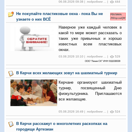
06.08.2026 09:38 |
подробнее ...
|
444
Не покупайте пластиковые окна - пока Вы не
РЕКЛАМА:
2SDnjccooQW
узнаете о них ВСЁ
Наверное уже каждый человек в
какой то мере может рассказать о
таких уже привычных и хорошо
известных всем пластиковых
окнах.
03.08.2026 10:10 |
подробнее ...
|
529
ООО "Линия СК" ИНН 9111030039
В Керчи всех желающих зовут на шахматный турнир
Керчане организуют шахматный
турнир, посвященный Дню
физкультурника. Приглашаются
все желающие.
05.08.2026 16:49 |
подробнее ...
|
524
В Керчи расскажут о многолетних раскопках на
городище Артезиан