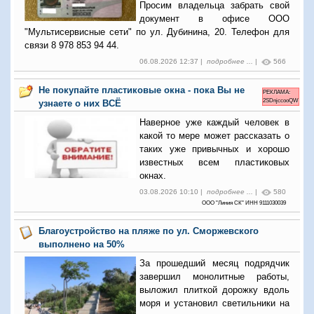
Просим владельца забрать свой
документ в офисе ООО
"Мультисервисные сети" по ул. Дубинина, 20. Телефон для
связи 8 978 853 94 44.
06.08.2026 12:37 |
подробнее ...
|
566
Не покупайте пластиковые окна - пока Вы не
РЕКЛАМА:
2SDnjccooQW
узнаете о них ВСЁ
Наверное уже каждый человек в
какой то мере может рассказать о
таких уже привычных и хорошо
известных всем пластиковых
окнах.
03.08.2026 10:10 |
подробнее ...
|
580
ООО "Линия СК" ИНН 9111030039
Благоустройство на пляже по ул. Сморжевского
выполнено на 50%
За прошедший месяц подрядчик
завершил монолитные работы,
выложил плиткой дорожку вдоль
моря и установил светильники на