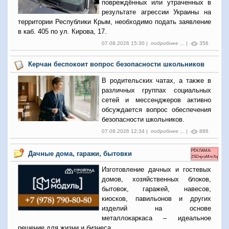
повреждённых или утраченных в
результате агрессии Украины на
территории Республики Крым, необходимо подать заявление
в каб. 405 по ул. Кирова, 17.
07.08.2026 15:30 |
подробнее ...
|
356
Керчан беспокоит вопрос безопасности школьников
В родительских чатах, а также в
различных группах социальных
сетей и мессенджеров активно
обсуждается вопрос обеспечения
безопасности школьников.
07.08.2026 12:34 |
подробнее ...
|
886
РЕКЛАМА:
Дачные дома, гаражи, бытовки
2SDnjcoMmXq
Изготовление дачных и гостевых
домов, хозяйственных блоков,
бытовок, гаражей, навесов,
киосков, павильонов и других
изделий на основе
металлокаркаса – идеальное
решение для жизни и бизнеса.