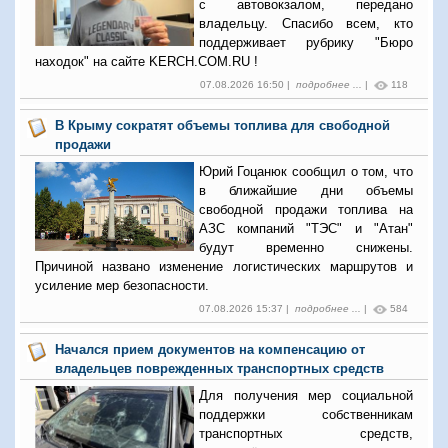
с автовокзалом, передано
владельцу. Спасибо всем, кто
поддерживает рубрику "Бюро
находок" на сайте KERCH.COM.RU !
07.08.2026 16:50 |
подробнее ...
|
118
В Крыму сократят объемы топлива для свободной
продажи
Юрий Гоцанюк сообщил о том, что
в ближайшие дни объемы
свободной продажи топлива на
АЗС компаний "ТЭС" и "Атан"
будут временно снижены.
Причиной названо изменение логистических маршрутов и
усиление мер безопасности.
07.08.2026 15:37 |
подробнее ...
|
584
Начался прием документов на компенсацию от
владельцев поврежденных транспортных средств
Для получения мер социальной
поддержки собственникам
транспортных средств,