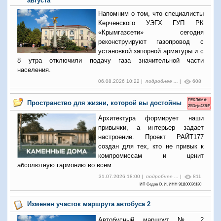
августа
Напомним о том, что специалисты
Керченского УЭГХ ГУП РК
«Крымгазсети» сегодня
реконструируют газопровод с
установкой запорной арматуры и с
8 утра отключили подачу газа значительной части
населения.
06.08.2026 10:22 |
подробнее ...
|
608
РЕКЛАМА:
Пространство для жизни, которой вы достойны
2SDnjd4Z8iP
Архитектура формирует наши
привычки, а интерьер задает
настроение. Проект РАЙТ177
создан для тех, кто не привык к
компромиссам и ценит
абсолютную гармонию во всем.
31.07.2026 18:00 |
подробнее ...
|
811
ИП Седов О. И. ИНН 911100036130
Изменен участок маршрута автобуса 2
Автобусный маршрут № 2