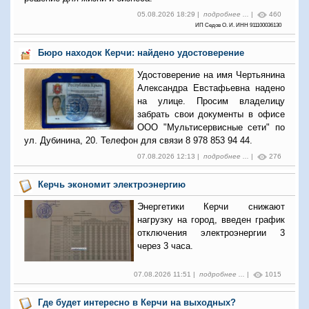
05.08.2026 18:29 |
подробнее ...
|
460
ИП Седов О. И. ИНН 911100036130
Бюро находок Керчи: найдено удостоверение
Удостоверение на имя Чертьянина
Александра Евстафьевна надено
на улице. Просим владелицу
забрать свои документы в офисе
ООО "Мультисервисные сети" по
ул. Дубинина, 20. Телефон для связи 8 978 853 94 44.
07.08.2026 12:13 |
подробнее ...
|
276
Керчь экономит электроэнергию
Энергетики Керчи снижают
нагрузку на город, введен график
отключения электроэнергии 3
через 3 часа.
07.08.2026 11:51 |
подробнее ...
|
1015
Где будет интересно в Керчи на выходных?