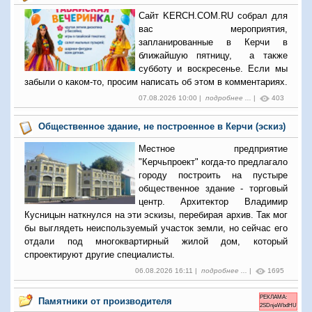
Сайт KERCH.COM.RU собрал для
вас мероприятия,
запланированные в Керчи в
ближайшую пятницу, а также
субботу и воскресенье. Если мы
забыли о каком-то, просим написать об этом в комментариях.
07.08.2026 10:00 |
подробнее ...
|
403
Общественное здание, не построенное в Керчи (эскиз)
Местное предприятие
"Керчьпроект" когда-то предлагало
городу построить на пустыре
общественное здание - торговый
центр. Архитектор Владимир
Кусницын наткнулся на эти эскизы, перебирая архив. Так мог
бы выглядеть неиспользуемый участок земли, но сейчас его
отдали под многоквартирный жилой дом, который
спроектируют другие специалисты.
06.08.2026 16:11 |
подробнее ...
|
1695
РЕКЛАМА:
Памятники от производителя
2SDnjeWbdHU