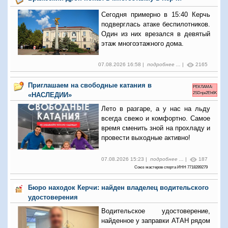
Сегодня примерно в 15:40 Керчь
подверглась атаке беспилотников.
Один из них врезался в девятый
этаж многоэтажного дома.
07.08.2026 16:58 |
подробнее ...
|
2165
Приглашаем на свободные катания в
РЕКЛАМА:
2SDnje2Eh6K
«НАСЛЕДИИ»
Лето в разгаре, а у нас на льду
всегда свежо и комфортно. Самое
время сменить зной на прохладу и
провести выходные активно!
07.08.2026 15:23 |
подробнее ...
|
187
Союз мастеров спорта ИНН 7718289279
Бюро находок Керчи: найден владелец водительского
удостоверения
Водительское удостоверение,
найденное у заправки АТАН рядом