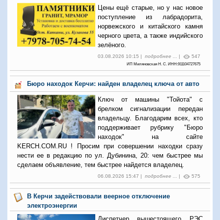
Цены ещё старые, но у нас новое
поступление из лабрадорита,
норвежского и китайского камня
черного цвета, а также индийского
зелёного.
03.08.2026 10:15 |
подробнее ...
|
547
ИП Миляновская Н. С. ИНН:911104727675
Бюро находок Керчи: найден владелец ключа от авто
Ключ от машины "Тойота" с
брелком сигнализации передан
владельцу. Благодарим всех, кто
поддерживает рубрику "Бюро
находок" на сайте
KERCH.COM.RU ! Просим при совершении находки сразу
нести ее в редакцию по ул. Дубинина, 20: чем быстрее мы
сделаем объявление, тем быстрее найдется владелец.
06.08.2026 15:47 |
подробнее ...
|
575
В Керчи задействовали веерное отключение
электроэнергии
Диспетчер вышестоящего РЭС