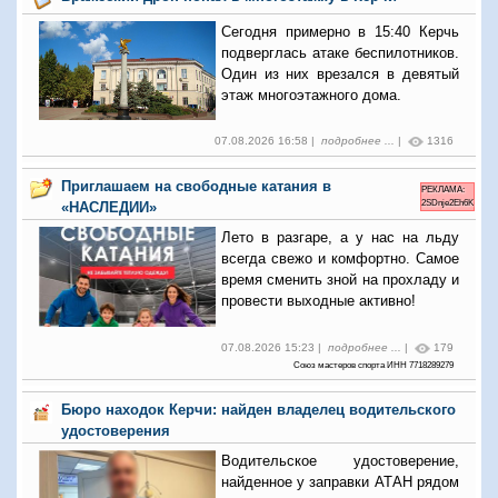
Сегодня примерно в 15:40 Керчь
подверглась атаке беспилотников.
Один из них врезался в девятый
этаж многоэтажного дома.
07.08.2026 16:58 |
подробнее ...
|
1316
Приглашаем на свободные катания в
РЕКЛАМА:
2SDnje2Eh6K
«НАСЛЕДИИ»
Лето в разгаре, а у нас на льду
всегда свежо и комфортно. Самое
время сменить зной на прохладу и
провести выходные активно!
07.08.2026 15:23 |
подробнее ...
|
179
Союз мастеров спорта ИНН 7718289279
Бюро находок Керчи: найден владелец водительского
удостоверения
Водительское удостоверение,
найденное у заправки АТАН рядом