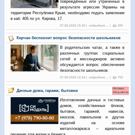
повреждённых или утраченных в
результате агрессии Украины на
территории Республики Крым, необходимо подать заявление
в каб. 405 по ул. Кирова, 17.
07.08.2026 15:30 |
подробнее ...
|
285
Керчан беспокоит вопрос безопасности школьников
В родительских чатах, а также в
различных группах социальных
сетей и мессенджеров активно
обсуждается вопрос обеспечения
безопасности школьников.
07.08.2026 12:34 |
подробнее ...
|
753
РЕКЛАМА:
Дачные дома, гаражи, бытовки
2SDnjcoMmXq
Изготовление дачных и гостевых
домов, хозяйственных блоков,
бытовок, гаражей, навесов,
киосков, павильонов и других
изделий на основе
металлокаркаса – идеальное
решение для жизни и бизнеса.