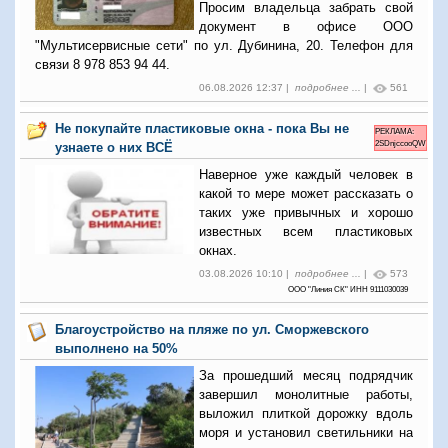
Просим владельца забрать свой
документ в офисе ООО
"Мультисервисные сети" по ул. Дубинина, 20. Телефон для
связи 8 978 853 94 44.
06.08.2026 12:37 |
подробнее ...
|
561
Не покупайте пластиковые окна - пока Вы не
РЕКЛАМА:
2SDnjccooQW
узнаете о них ВСЁ
Наверное уже каждый человек в
какой то мере может рассказать о
таких уже привычных и хорошо
известных всем пластиковых
окнах.
03.08.2026 10:10 |
подробнее ...
|
573
ООО "Линия СК" ИНН 9111030039
Благоустройство на пляже по ул. Сморжевского
выполнено на 50%
За прошедший месяц подрядчик
завершил монолитные работы,
выложил плиткой дорожку вдоль
моря и установил светильники на