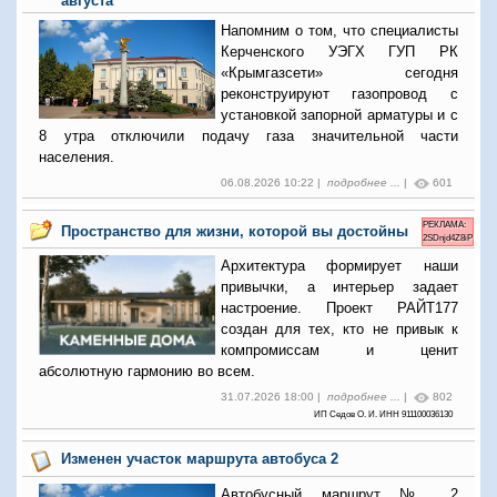
августа
Напомним о том, что специалисты
Керченского УЭГХ ГУП РК
«Крымгазсети» сегодня
реконструируют газопровод с
установкой запорной арматуры и с
8 утра отключили подачу газа значительной части
населения.
06.08.2026 10:22 |
подробнее ...
|
601
РЕКЛАМА:
Пространство для жизни, которой вы достойны
2SDnjd4Z8iP
Архитектура формирует наши
привычки, а интерьер задает
настроение. Проект РАЙТ177
создан для тех, кто не привык к
компромиссам и ценит
абсолютную гармонию во всем.
31.07.2026 18:00 |
подробнее ...
|
802
ИП Седов О. И. ИНН 911100036130
Изменен участок маршрута автобуса 2
Автобусный маршрут № 2