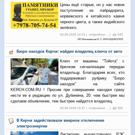
Цены ещё старые, но у нас новое
поступление из лабрадорита,
норвежского и китайского камня
черного цвета, а также индийского
зелёного.
03.08.2026 10:15 |
подробнее ...
|
540
ИП Миляновская Н. С. ИНН:911104727675
Бюро находок Керчи: найден владелец ключа от авто
Ключ от машины "Тойота" с
брелком сигнализации передан
владельцу. Благодарим всех, кто
поддерживает рубрику "Бюро
находок" на сайте
KERCH.COM.RU ! Просим при совершении находки сразу
нести ее в редакцию по ул. Дубинина, 20: чем быстрее мы
сделаем объявление, тем быстрее найдется владелец.
06.08.2026 15:47 |
подробнее ...
|
563
В Керчи задействовали веерное отключение
электроэнергии
Диспетчер вышестоящего РЭС