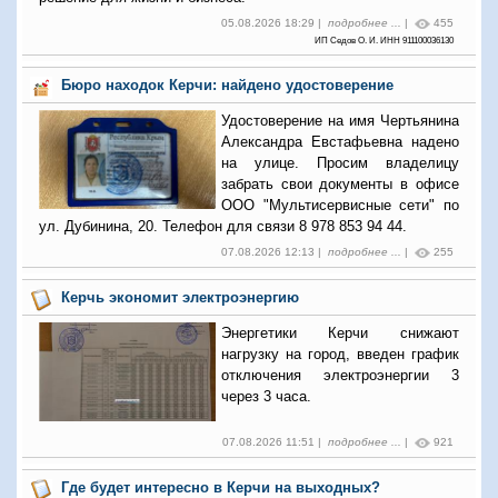
05.08.2026 18:29 |
подробнее ...
|
455
ИП Седов О. И. ИНН 911100036130
Бюро находок Керчи: найдено удостоверение
Удостоверение на имя Чертьянина
Александра Евстафьевна надено
на улице. Просим владелицу
забрать свои документы в офисе
ООО "Мультисервисные сети" по
ул. Дубинина, 20. Телефон для связи 8 978 853 94 44.
07.08.2026 12:13 |
подробнее ...
|
255
Керчь экономит электроэнергию
Энергетики Керчи снижают
нагрузку на город, введен график
отключения электроэнергии 3
через 3 часа.
07.08.2026 11:51 |
подробнее ...
|
921
Где будет интересно в Керчи на выходных?