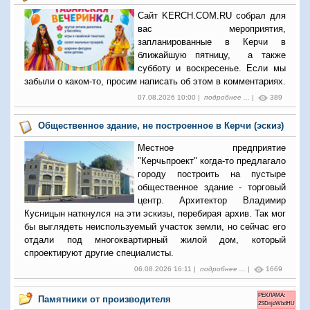
Сайт KERCH.COM.RU собрал для
вас мероприятия,
запланированные в Керчи в
ближайшую пятницу, а также
субботу и воскресенье. Если мы
забыли о каком-то, просим написать об этом в комментариях.
07.08.2026 10:00 |
подробнее ...
|
389
Общественное здание, не построенное в Керчи (эскиз)
Местное предприятие
"Керчьпроект" когда-то предлагало
городу построить на пустыре
общественное здание - торговый
центр. Архитектор Владимир
Кусницын наткнулся на эти эскизы, перебирая архив. Так мог
бы выглядеть неиспользуемый участок земли, но сейчас его
отдали под многоквартирный жилой дом, который
спроектируют другие специалисты.
06.08.2026 16:11 |
подробнее ...
|
1669
РЕКЛАМА:
Памятники от производителя
2SDnjeWbdHU