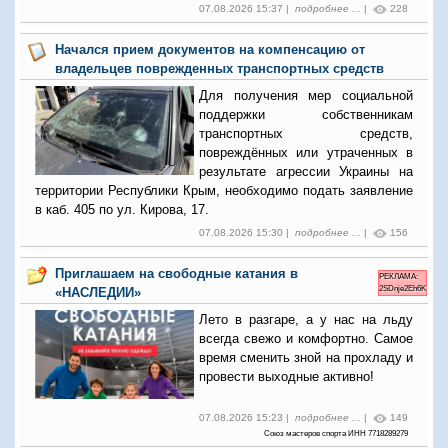
07.08.2026 15:37 |
подробнее ...
|
228
Начался прием документов на компенсацию от
владельцев поврежденных транспортных средств
Для получения мер социальной
поддержки собственникам
транспортных средств,
повреждённых или утраченных в
результате агрессии Украины на
территории Республики Крым, необходимо подать заявление
в каб. 405 по ул. Кирова, 17.
07.08.2026 15:30 |
подробнее ...
|
156
Приглашаем на свободные катания в
РЕКЛАМА:
2SDnje2Eh6K
«НАСЛЕДИИ»
Лето в разгаре, а у нас на льду
всегда свежо и комфортно. Самое
время сменить зной на прохладу и
провести выходные активно!
07.08.2026 15:23 |
подробнее ...
|
149
Союз мастеров спорта ИНН 7718289279