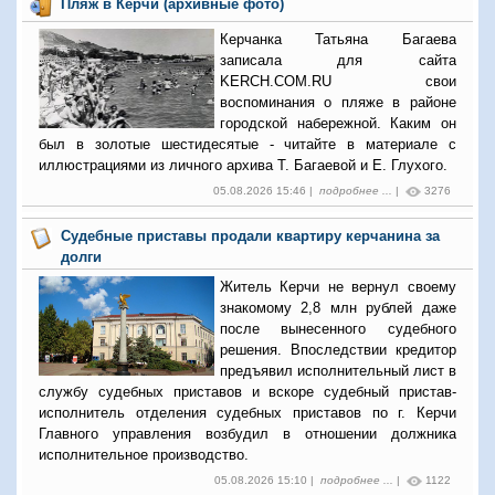
Пляж в Керчи (архивные фото)
Керчанка Татьяна Багаева
записала для сайта
KERCH.COM.RU свои
воспоминания о пляже в районе
городской набережной. Каким он
был в золотые шестидесятые - читайте в материале с
иллюстрациями из личного архива Т. Багаевой и Е. Глухого.
05.08.2026 15:46 |
подробнее ...
|
3276
Судебные приставы продали квартиру керчанина за
долги
Житель Керчи не вернул своему
знакомому 2,8 млн рублей даже
после вынесенного судебного
решения. Впоследствии кредитор
предъявил исполнительный лист в
службу судебных приставов и вскоре судебный пристав-
исполнитель отделения судебных приставов по г. Керчи
Главного управления возбудил в отношении должника
исполнительное производство.
05.08.2026 15:10 |
подробнее ...
|
1122