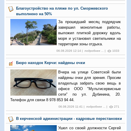
Благоустройство на пляже по ул. Сморжевского
выполнено на 50%
За прошедший месяц подрядчик
завершил монолитные работы,
выложил плиткой дорожку вдоль
моря и установил светильники на
территории зоны отдыха.
06.08.2026 12:14 |
подробнее ...
|
1033
Бюро находок Керчи: найдены очки
Вчера на улице Советской были
найдены очки для зрения. Просим
владельца забрать свою вещь в
офисе ООО "Мультисервисные
сети" по ул. Дубинина, 20.
Телефон для связи 8 978 853 94 44.
06.08.2026 11:41 |
подробнее ...
|
271
В керченской администрации - кадровые перестановки
Ушел со своей должности Сергей