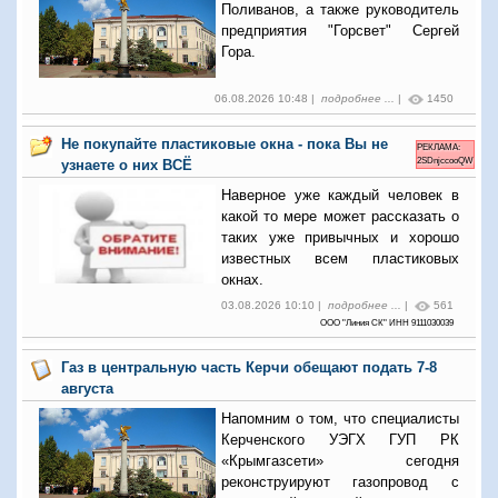
Поливанов, а также руководитель
предприятия "Горсвет" Сергей
Гора.
06.08.2026 10:48 |
подробнее ...
|
1450
Не покупайте пластиковые окна - пока Вы не
РЕКЛАМА:
2SDnjccooQW
узнаете о них ВСЁ
Наверное уже каждый человек в
какой то мере может рассказать о
таких уже привычных и хорошо
известных всем пластиковых
окнах.
03.08.2026 10:10 |
подробнее ...
|
561
ООО "Линия СК" ИНН 9111030039
Газ в центральную часть Керчи обещают подать 7-8
августа
Напомним о том, что специалисты
Керченского УЭГХ ГУП РК
«Крымгазсети» сегодня
реконструируют газопровод с