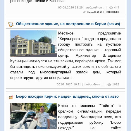
решение для жизни и бизнеса.
05.08.2026 18:29 |
подробнее ...
|
444
ИП Седов О. И. ИНН 911100036130
Общественное здание, не построенное в Керчи (эскиз)
Местное предприятие
"Керчьпроект" когда-то предлагало
городу построить на пустыре
общественное здание - торговый
центр. Архитектор Владимир
Кусницын наткнулся на эти эскизы, перебирая архив. Так мог
бы выглядеть неиспользуемый участок земли, но сейчас его
отдали под многоквартирный жилой дом, который
спроектируют другие специалисты.
06.08.2026 16:11 |
подробнее ...
|
1619
Бюро находок Керчи: найден владелец ключа от авто
Ключ от машины "Тойота" с
брелком сигнализации передан
владельцу. Благодарим всех, кто
поддерживает рубрику "Бюро
находок" на сайте