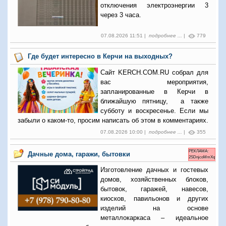
отключения электроэнергии 3
через 3 часа.
07.08.2026 11:51 |
подробнее ...
|
779
Где будет интересно в Керчи на выходных?
Сайт KERCH.COM.RU собрал для
вас мероприятия,
запланированные в Керчи в
ближайшую пятницу, а также
субботу и воскресенье. Если мы
забыли о каком-то, просим написать об этом в комментариях.
07.08.2026 10:00 |
подробнее ...
|
355
РЕКЛАМА:
Дачные дома, гаражи, бытовки
2SDnjcoMmXq
Изготовление дачных и гостевых
домов, хозяйственных блоков,
бытовок, гаражей, навесов,
киосков, павильонов и других
изделий на основе
металлокаркаса – идеальное