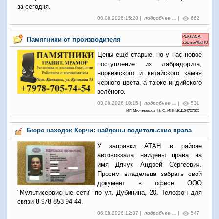
за сегодня.
06.08.2026 15:28 |
подробнее ...
|
662
РЕКЛАМА:
Памятники от производителя
2SDnjeWbdHU
Цены ещё старые, но у нас новое
поступление из лабрадорита,
норвежского и китайского камня
черного цвета, а также индийского
зелёного.
03.08.2026 10:15 |
подробнее ...
|
531
ИП Миляновская Н. С. ИНН:911104727675
Бюро находок Керчи: найдены водительские права
У заправки АТАН в районе
автовокзала найдены права на
имя Дячук Андрей Сергеевич.
Просим владельца забрать свой
документ в офисе ООО
"Мультисервисные сети" по ул. Дубинина, 20. Телефон для
связи 8 978 853 94 44.
06.08.2026 12:37 |
подробнее ...
|
547