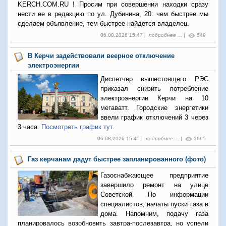
KERCH.COM.RU ! Просим при совершении находки сразу
нести ее в редакцию по ул. Дубинина, 20: чем быстрее мы
сделаем объявление, тем быстрее найдется владелец.
06.08.2026 15:47 |
подробнее ...
|
549
В Керчи задействовали веерное отключение
электроэнергии
Диспетчер вышестоящего РЭС
приказал снизить потребление
электроэнергии Керчи на 10
мегаватт. Городские энергетики
ввели график отключений 3 через
3 часа.
Посмотреть график тут.
06.08.2026 15:45 |
подробнее ...
|
1695
Газ керчанам дадут быстрее запланированного (фото)
Газоснабжающее предприятие
завершило ремонт на улице
Советской. По информации
специалистов, начаты пуски газа в
дома. Напомним, подачу газа
планировалось возобновить завтра-послезавтра, но успели