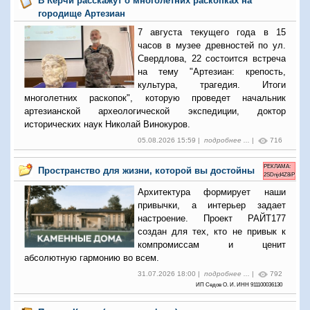
В Керчи расскажут о многолетних раскопках на
городище Артезиан
7 августа текущего года в 15
часов в музее древностей по ул.
Свердлова, 22 состоится встреча
на тему "Артезиан: крепость,
культура, трагедия. Итоги
многолетних раскопок", которую проведет начальник
артезианской археологической экспедиции, доктор
исторических наук Николай Винокуров.
05.08.2026 15:59 |
подробнее ...
|
716
РЕКЛАМА:
Пространство для жизни, которой вы достойны
2SDnjd4Z8iP
Архитектура формирует наши
привычки, а интерьер задает
настроение. Проект РАЙТ177
создан для тех, кто не привык к
компромиссам и ценит
абсолютную гармонию во всем.
31.07.2026 18:00 |
подробнее ...
|
792
ИП Седов О. И. ИНН 911100036130