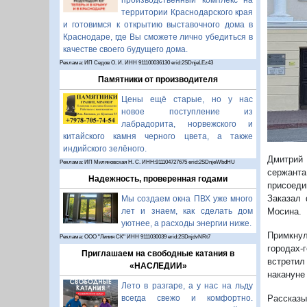
производственный комплекс на
П
территории Краснодарского края
и готовимся к открытию выставочного дома в
Краснодаре, где Вы сможете лично убедиться в
качестве своего будущего дома.
Реклама: ИП Седов О. И. ИНН 911100036130 erid:2SDnjeLEz43
Памятники от производителя
Цены ещё старые, но у нас
новое поступление из
лабрадорита, норвежского и
китайского камня черного цвета, а также
индийского зелёного.
Дмитрий 
Реклама: ИП Миляновская Н. С. ИНН:911104727675 erid:2SDnjeWbdHU
сержанта
Надежность, проверенная годами
присоеди
Заказал 
Мы создаем окна ПВХ уже много
лет и знаем, как сделать дом
Мосина.
уютнее, а расходы энергии ниже.
Примкнул
Реклама: ООО "Линия СК" ИНН 9111030039 erid:2SDnjdvNRt7
городах-
Приглашаем на свободные катания в
встретил
«НАСЛЕДИИ»
накануне 
Лето в разгаре, а у нас на льду
всегда свежо и комфортно.
Рассказы