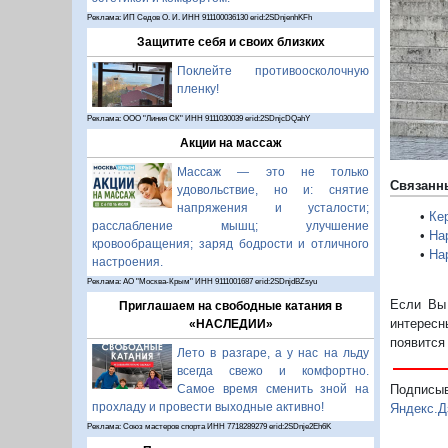
Реклама: ИП Седов О. И. ИНН 911100036130 erid:2SDnjenhKFh
Защитите себя и своих близких
Поклейте противоосколочную
пленку!
Реклама: ООО "Линия СК" ИНН 9111030039 erid:2SDnjcDQahY
Акции на массаж
Массаж — это не только
Связанн
удовольствие, но и: снятие
напряжения и усталости;
•
Ке
расслабление мышц; улучшение
•
На
кровообращения; заряд бодрости и отличного
•
На
настроения.
Реклама: АО "Москва-Крым" ИНН 9111001687 erid:2SDnjdBZsyu
Если Вы 
Приглашаем на свободные катания в
интересн
«НАСЛЕДИИ»
появится
Лето в разгаре, а у нас на льду
всегда свежо и комфортно.
Самое время сменить зной на
Подписы
прохладу и провести выходные активно!
Яндекс.Д
Реклама: Союз мастеров спорта ИНН 7718289279 erid:2SDnje2Eh6K