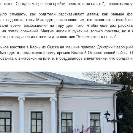
то такое. Сегодня мы решили прийти, несмотря ни на что", - рассказала 
ыло слышать, как родители рассказывают детям, как раньше фо
ь к подножию горы Митридат; показывают им, как зажигается сухой сп
вали время восхождения на гору для того, чтобы еще раз рассказ
 на полях сражений. Многие несли в руках не только факелы, но и 
 которые заранее изготовили для шествия "Бессмертного полка".
ьное шествие в Керчь из Омска на машине приехал Дмитрий Навроцкий
 был одет в солдатскую форму времен Великой Отечественной войны. О
овании, с винтовкой на плече, и создавалось впечатление, что солдат 