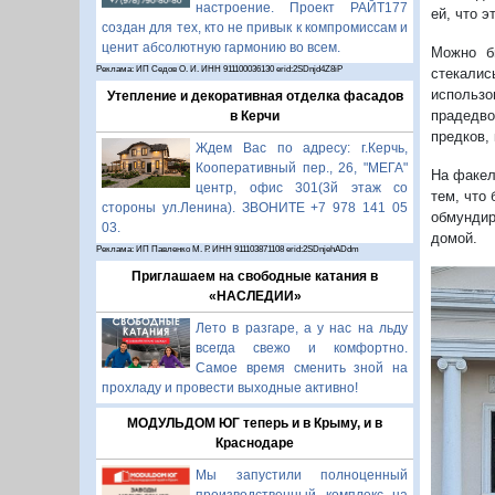
настроение. Проект РАЙТ177
ей, что э
создан для тех, кто не привык к компромиссам и
ценит абсолютную гармонию во всем.
Можно б
Реклама: ИП Седов О. И. ИНН 911100036130 erid:2SDnjd4Z8iP
стекалис
использо
Утепление и декоративная отделка фасадов
прадедво
в Керчи
предков,
Ждем Вас по адресу: г.Керчь,
Кооперативный пер., 26, "МЕГА"
На факел
центр, офис 301(3й этаж со
тем, что
стороны ул.Ленина). ЗВОНИТЕ +7 978 141 05
обмундир
03.
домой.
Реклама: ИП Павленко М. Р. ИНН 911103871108 erid:2SDnjehADdm
Приглашаем на свободные катания в
«НАСЛЕДИИ»
Лето в разгаре, а у нас на льду
всегда свежо и комфортно.
Самое время сменить зной на
прохладу и провести выходные активно!
МОДУЛЬДОМ ЮГ теперь и в Крыму, и в
Краснодаре
Мы запустили полноценный