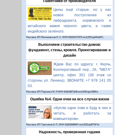
Памятники от производителя
Цены ещё старые, но у нас
новое поступление из
лабрадорита, норвежского и
китайского камня черного цвета, а также
индийского зелёного.
Реклама: ИП Миляновская Н. С. ИНН:911104727675 erid:2SDnjeWbdHU
Выполняем строительство домов:
фундамент, стены, кровля. Проектирование и
дизайн
Ждем Вас по адресу: г. Керчь,
Кооперативный пер., 26, "МЕГА"
центр, офис 301 (3й этаж со
стороны ул. Ленина). ЗВОНИТЕ +7 978 141 05
03.
Реклама: ИП Павленко М. Р. ИНН 911103871108 erid:2SDnjesXBWa
Ошибка №4. Одни очки на все случаи жизни
«Куплю одни очки и буду в них и
читать, и работать за
компьютером».
Реклама: ИП Третьяков А. П. ИНН 911100089407 erid:2SDnjd5TWYb
Надежность, проверенная годами