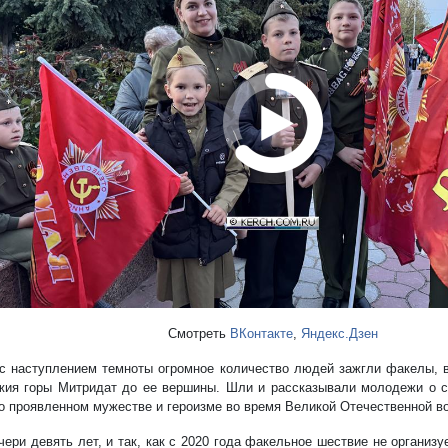
Смотреть
ВКонтакте
,
Яндекс.Дзен
с наступлением темноты огромное количество людей зажгли факелы, 
жия горы Митридат до ее вершины. Шли и рассказывали молодежи о св
 о проявленном мужестве и героизме во время Великой Отечественной в
ери девять лет, и так, как с 2020 года факельное шествие не организу