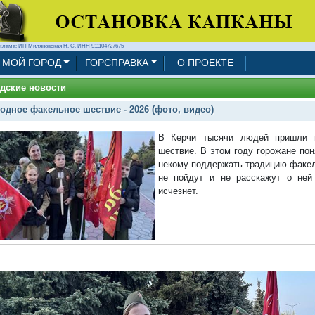
клама: ИП Миляновская Н. С. ИНН 911104727675
МОЙ ГОРОД
ГОРСПРАВКА
О ПРОЕКТЕ
дские новости
одное факельное шествие - 2026 (фото, видео)
В Керчи тысячи людей пришли 
шествие. В этом году горожане пон
некому поддержать традицию факел
не пойдут и не расскажут о ней
исчезнет.