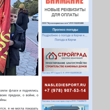
ООО "Мультисервисные сети" ИНН 9111001888
Прогноз погоды
Подробнее о погоде в Керчи на 2 недели
Погода в Керчи
Реклама: ИП Седов О. И. ИНН 911100036130
взяли флаги и поднялись
оих предках, о войне, о
ойны.
Реклама: Союз мастеров спорта ИНН 7718289279
ется, я не могла показать