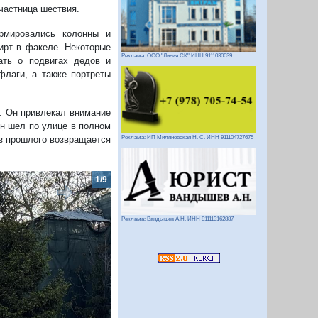
участница шествия.
рмировались колонны и
ирт в факеле. Некоторые
Реклама: ООО "Линия СК" ИНН 9111030039
ать о подвигах дедов и
флаги, а также портреты
. Он привлекал внимание
н шел по улице в полном
Реклама: ИП Миляновская Н. С. ИНН 911104727675
из прошлого возвращается
2/9
Реклама: Вандышев А.Н. ИНН 911113162887