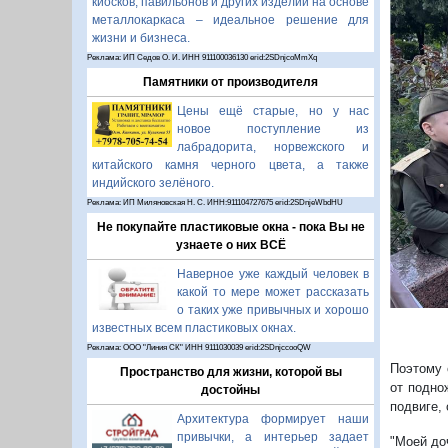
киосков, павильонов и других изделий на основе
металлокаркаса – идеальное решение для
жизни и бизнеса.
Реклама: ИП Седов О. И. ИНН 911100036130 erid:2SDnjcoMmXq
Памятники от производителя
Цены ещё старые, но у нас
новое поступление из
лабрадорита, норвежского и
китайского камня черного цвета, а также
индийского зелёного.
Реклама: ИП Миляновская Н. С. ИНН:911104727675 erid:2SDnjeWbdHU
Не покупайте пластиковые окна - пока Вы не
узнаете о них ВСЁ
Наверное уже каждый человек в
какой то мере может рассказать
о таких уже привычных и хорошо
известных всем пластиковых окнах.
Реклама: ООО "Линия СК" ИНН 9111030039 erid:2SDnjccooQW
Поэтому 
Пространство для жизни, которой вы
от подно
достойны
подвиге,
Архитектура формирует наши
привычки, а интерьер задает
"Моей доч