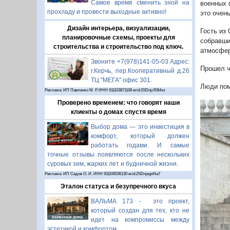
Самое время сменить зной на
военных 
прохладу и провести выходные активно!
это очень
Дизайн интерьера, визуализации,
Гость из
планировочные схемы, проекты для
собравши
строительства и строительство под ключ.
атмосфер
Звоните +7(978)141-05-03 Адрес:
Прошел ч
г.Керчь, пер.Кооперативный д.26
ТЦ "МЕГА" офис 301.
Люди пом
Реклама: ИП Павленко М. Р. ИНН 911103871108 erid:2SDnjcRB4xz
Проверено временем: что говорят наши
клиенты о домах спустя время
Выбор дома — это инвестиция в
комфорт, который должен
работать годами. И самые
точные отзывы появляются после нескольких
суровых зим, жарких лет и будничной жизни.
Реклама: ИП Седов О. И. ИНН 911100036130 erid:2SDnjegnNa7
Эталон статуса и безупречного вкуса
ВАЛЬМА 173 - это проект,
П
который создан для тех, кто не
идет на компромиссы между
эстетикой и комфортом.