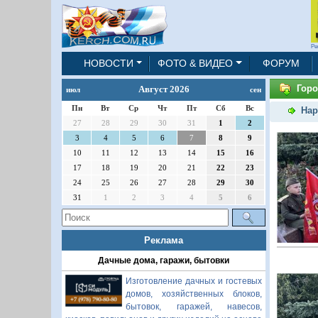
Ре
НОВОСТИ
ФОТО & ВИДЕО
ФОРУМ
Горо
Август 2026
июл
сен
Пн
Вт
Ср
Чт
Пт
Сб
Вс
Нар
27
28
29
30
31
1
2
3
4
5
6
7
8
9
10
11
12
13
14
15
16
17
18
19
20
21
22
23
24
25
26
27
28
29
30
31
1
2
3
4
5
6
Реклама
Дачные дома, гаражи, бытовки
Изготовление дачных и гостевых
домов, хозяйственных блоков,
бытовок, гаражей, навесов,