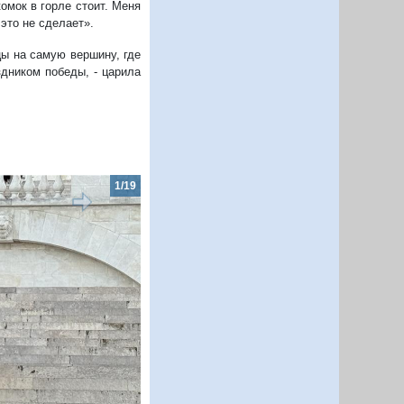
омок в горле стоит. Меня
 это не сделает».
цы на самую вершину, где
дником победы, - царила
2/19
Следующий