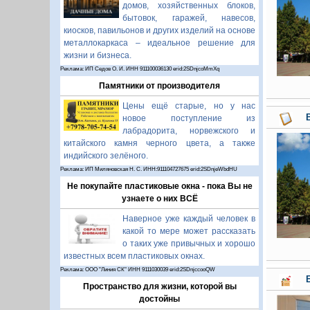
домов, хозяйственных блоков,
бытовок, гаражей, навесов,
киосков, павильонов и других изделий на основе
металлокаркаса – идеальное решение для
жизни и бизнеса.
Реклама: ИП Седов О. И. ИНН 911100036130 erid:2SDnjcoMmXq
Памятники от производителя
Цены ещё старые, но у нас
новое поступление из
лабрадорита, норвежского и
китайского камня черного цвета, а также
индийского зелёного.
Реклама: ИП Миляновская Н. С. ИНН:911104727675 erid:2SDnjeWbdHU
Не покупайте пластиковые окна - пока Вы не
узнаете о них ВСЁ
Наверное уже каждый человек в
какой то мере может рассказать
о таких уже привычных и хорошо
известных всем пластиковых окнах.
Реклама: ООО "Линия СК" ИНН 9111030039 erid:2SDnjccooQW
Пространство для жизни, которой вы
достойны