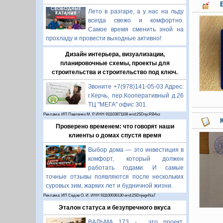
Лето в разгаре, а у нас на льду
всегда свежо и комфортно.
Самое время сменить зной на
прохладу и провести выходные активно!
Дизайн интерьера, визуализации,
планировочные схемы, проекты для
строительства и строительство под ключ.
Звоните +7(978)141-05-03 Адрес:
г.Керчь, пер.Кооперативный д.26
ТЦ "МЕГА" офис 301.
Реклама: ИП Павленко М. Р. ИНН 911103871108 erid:2SDnjcRB4xz
Проверено временем: что говорят наши
клиенты о домах спустя время
Выбор дома — это инвестиция в
комфорт, который должен
работать годами. И самые
точные отзывы появляются после нескольких
суровых зим, жарких лет и будничной жизни.
Реклама: ИП Седов О. И. ИНН 911100036130 erid:2SDnjegnNa7
Эталон статуса и безупречного вкуса
ВАЛЬМА 173 - это проект,