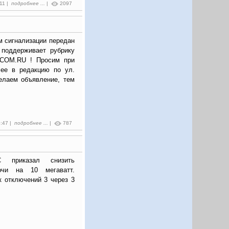
:11 |
подробнее ...
|
2097
м сигнализации передан
 поддерживает рубрику
.COM.RU ! Просим при
 ее в редакцию по ул.
елаем объявление, тем
5:47 |
подробнее ...
|
787
С приказал снизить
ерчи на 10 мегаватт.
к отключений 3 через 3