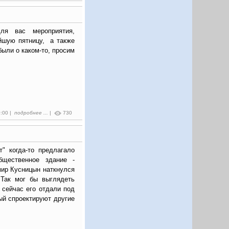
я вас мероприятия,
йшую пятницу, а также
были о каком-то, просим
0:00 |
подробнее ...
|
730
т" когда-то предлагало
бщественное здание -
мир Кусницын наткнулся
 Так мог бы выглядеть
 сейчас его отдали под
ый спроектируют другие