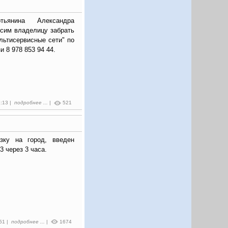
ьянина Александра
осим владелицу забрать
ьтисервисные сети" по
и 8 978 853 94 44.
2:13 |
подробнее ...
|
521
зку на город, введен
3 через 3 часа.
:51 |
подробнее ...
|
1674