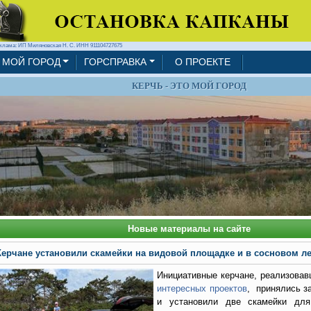
клама: ИП Миляновская Н. С. ИНН 911104727675
МОЙ ГОРОД
ГОРСПРАВКА
О ПРОЕКТЕ
КЕРЧЬ - ЭТО МОЙ ГОРОД
Новые материалы на сайте
Керчане установили скамейки на видовой площадке и в сосновом ле
Инициативные керчане, реализова
интересных проектов
, принялись з
и установили две скамейки для