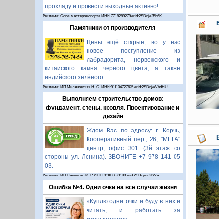
прохладу и провести выходные активно!
Реклама: Союз мастеров спорта ИНН 7718289279 erid:2SDnje2Eh6K
Памятники от производителя
Цены ещё старые, но у нас
новое поступление из
лабрадорита, норвежского и
китайского камня черного цвета, а также
индийского зелёного.
Реклама: ИП Миляновская Н. С. ИНН:911104727675 erid:2SDnjeWbdHU
Выполняем строительство домов:
фундамент, стены, кровля. Проектирование и
дизайн
Ждем Вас по адресу: г. Керчь,
Кооперативный пер., 26, "МЕГА"
центр, офис 301 (3й этаж со
стороны ул. Ленина). ЗВОНИТЕ +7 978 141 05
03.
Реклама: ИП Павленко М. Р. ИНН 911103871108 erid:2SDnjesXBWa
Ошибка №4. Одни очки на все случаи жизни
«Куплю одни очки и буду в них и
читать, и работать за
компьютером».