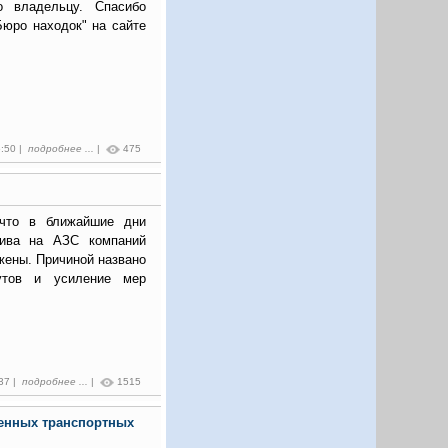
о владельцу. Спасибо
Бюро находок" на сайте
6:50 |
подробнее ...
|
475
что в ближайшие дни
лива на АЗС компаний
жены. Причиной названо
рутов и усиление мер
:37 |
подробнее ...
|
1515
енных транспортных