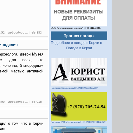
ООО "Мультисервисные сети" ИНН 9111001888
8:52 |
подробнее ...
|
853
Прогноз погоды
Подробнее о погоде в Керчи на 2 недели
виноделия
Погода в Керчи
 археолога, двери Музея
утся для всех, кто
и, конечно, благородным
емой частью античной
Реклама: Вандышев А.Н. ИНН 911113162887
8:00 |
подробнее ...
|
918
Реклама: ИП Миляновская Н. С. ИНН 911104727675
щил о том, что в Керчи
юди.