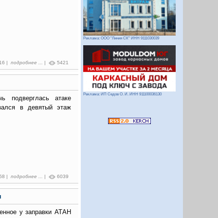
Реклама: ООО "Линия СК" ИНН 9111030039
:16 |
подробнее ...
|
5421
Реклама: ИП Седов О. И. ИНН 911100036130
чь подверглась атаке
зался в девятый этаж
:58 |
подробнее ...
|
6039
я
денное у заправки АТАН