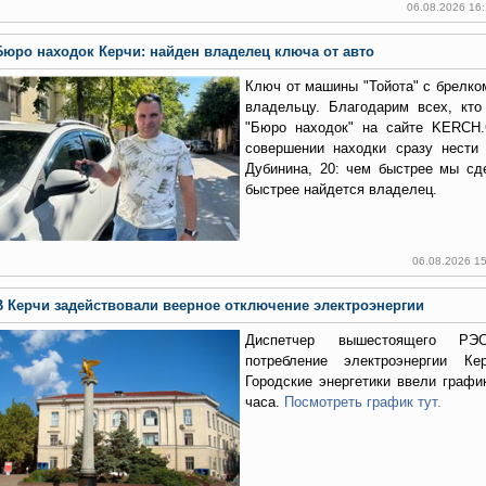
06.08.2026 16
Бюро находок Керчи: найден владелец ключа от авто
Ключ от машины "Тойота" с брелко
владельцу. Благодарим всех, кто
"Бюро находок" на сайте KERCH
совершении находки сразу нести
Дубинина, 20: чем быстрее мы сд
быстрее найдется владелец.
06.08.2026 1
В Керчи задействовали веерное отключение электроэнергии
Диспетчер вышестоящего РЭ
потребление электроэнергии К
Городские энергетики ввели графи
часа.
Посмотреть график тут.