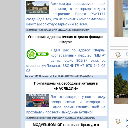
Архитектура формирует наши
привычки, а интерьер задает
настроение. Проект РАЙТ177
создан для тех, кто не привык к компромиссам и
ценит абсолютную гармонию во всем.
Реклама: ИП Седов О. И. ИНН 911100036130 erid:2SDnjd4Z8iP
Утепление и декоративная отделка фасадов
в Керчи
Ждем Вас по адресу: г.Керчь,
Кооперативный пер., 26, "МЕГА"
центр, офис 301(3й этаж со
стороны ул.Ленина). ЗВОНИТЕ +7 978 141 05
03.
Реклама: ИП Павленко М. Р. ИНН 911103871108 erid:2SDnjehADdm
Приглашаем на свободные катания в
«НАСЛЕДИИ»
Лето в разгаре, а у нас на льду
всегда свежо и комфортно.
Самое время сменить зной на
прохладу и провести выходные активно!
Реклама: Союз мастеров спорта ИНН 7718289279 erid:2SDnje2Eh6K
МОДУЛЬДОМ ЮГ теперь и в Крыму, и в