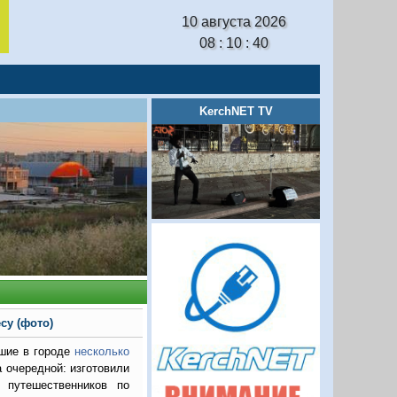
10 августа 2026
08 : 10 : 41
KerchNET TV
су (фото)
вшие в городе
несколько
а очередной: изготовили
 путешественников по