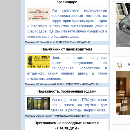
Краснодаре
Мы запустили полноценный
производственный комплекс на
территории Краснодарского края
и готовимся к открытию выставочного дома в
Краснодаре, где Вы сможете лично убедиться в
качестве своего будущего дома.
Реклама: ИП Седов О. И. ИНН 911100036130 erid:2SDnjeLEz43
Памятники от производителя
Цены ещё старые, но у нас
новое поступление из
лабрадорита, норвежского и
китайского камня черного цвета, а также
индийского зелёного.
Реклама: ИП Миляновская Н. С. ИНН:911104727675 erid:2SDnjeWbdHU
Надежность, проверенная годами
Мы создаем окна ПВХ уже много
лет и знаем, как сделать дом
уютнее, а расходы энергии ниже.
Реклама: ООО "Линия СК" ИНН 9111030039 erid:2SDnjdvNRt7
Приглашаем на свободные катания в
«НАСЛЕДИИ»