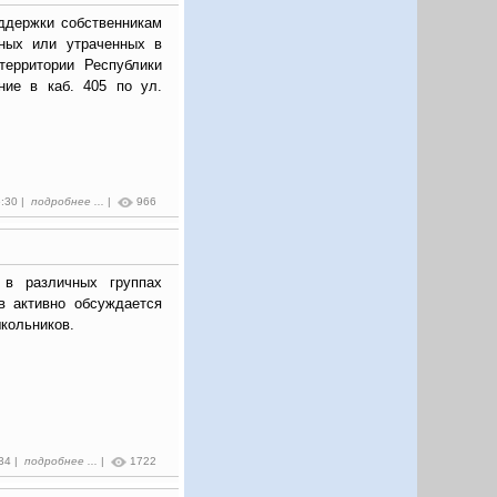
ддержки собственникам
нных или утраченных в
территории Республики
ние в каб. 405 по ул.
5:30 |
подробнее ...
|
966
 в различных группах
в активно обсуждается
школьников.
:34 |
подробнее ...
|
1722