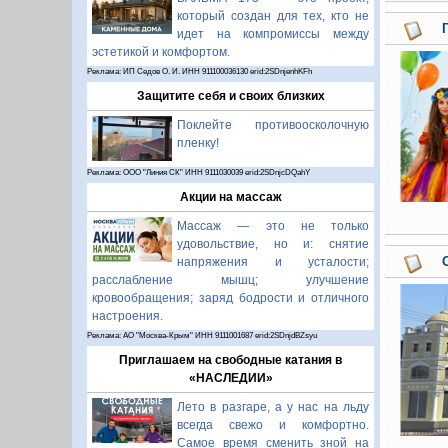
который создан для тех, кто не
идет на компромиссы между
эстетикой и комфортом.
Реклама: ИП Седов О. И. ИНН 911100036130 erid:2SDnjenhKFh
Защитите себя и своих близких
Поклейте противоосколочную
пленку!
Реклама: ООО "Линия СК" ИНН 9111030039 erid:2SDnjcDQahY
Акции на массаж
Массаж — это не только
удовольствие, но и: снятие
напряжения и усталости;
расслабление мышц; улучшение
кровообращения; заряд бодрости и отличного
настроения.
Реклама: АО "Москва-Крым" ИНН 9111001687 erid:2SDnjdBZsyu
Приглашаем на свободные катания в
«НАСЛЕДИИ»
Лето в разгаре, а у нас на льду
всегда свежо и комфортно.
Самое время сменить зной на