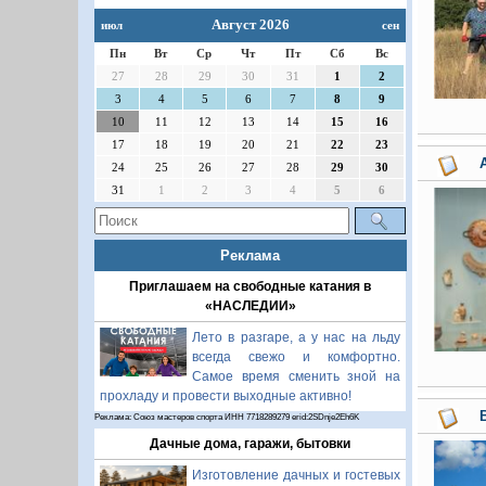
Август 2026
июл
сен
Пн
Вт
Ср
Чт
Пт
Сб
Вс
27
28
29
30
31
1
2
3
4
5
6
7
8
9
10
11
12
13
14
15
16
17
18
19
20
21
22
23
24
25
26
27
28
29
30
31
1
2
3
4
5
6
Реклама
Приглашаем на свободные катания в
«НАСЛЕДИИ»
Лето в разгаре, а у нас на льду
всегда свежо и комфортно.
Самое время сменить зной на
прохладу и провести выходные активно!
Реклама: Союз мастеров спорта ИНН 7718289279 erid:2SDnje2Eh6K
Дачные дома, гаражи, бытовки
Изготовление дачных и гостевых