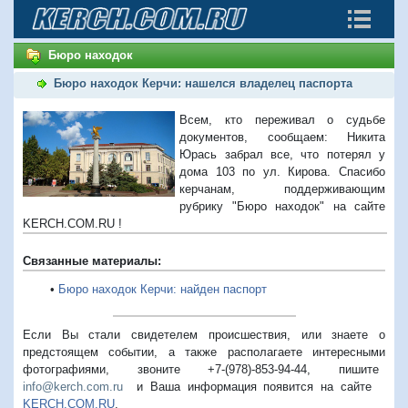
Бюро находок
Бюро находок Керчи: нашелся владелец паспорта
Всем, кто переживал о судьбе
документов, сообщаем: Никита
Юрась забрал все, что потерял у
дома 103 по ул. Кирова. Спасибо
керчанам, поддерживающим
рубрику "Бюро находок" на сайте
KERCH.COM.RU !
Связанные материалы:
•
Бюро находок Керчи: найден паспорт
Если Вы стали свидетелем происшествия, или знаете о
предстоящем событии, а также располагаете интересными
фотографиями, звоните +7-(978)-853-94-44,
пишите
info@kerch.com.ru
и Ваша информация появится на сайте
KERCH.COM.RU
.