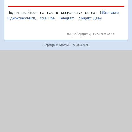
Подписывайтесь на нас в социальных сетях
ВКонтакте
,
Одноклассники
,
YouTube
,
Telegram
,
Яндекс.Дзен
обсудить
881
|
|
29.04.2026 09:12
Copyright © KerchNET ® 2003-2026