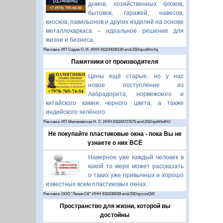
домов, хозяйственных блоков,
бытовок, гаражей, навесов,
киосков, павильонов и других изделий на основе
металлокаркаса – идеальное решение для
жизни и бизнеса.
Реклама: ИП Седов О. И. ИНН 911100036130 erid:2SDnjcoMmXq
Памятники от производителя
Цены ещё старые, но у нас
новое поступление из
лабрадорита, норвежского и
китайского камня черного цвета, а также
индийского зелёного.
Реклама: ИП Миляновская Н. С. ИНН:911104727675 erid:2SDnjeWbdHU
Не покупайте пластиковые окна - пока Вы не
узнаете о них ВСЁ
Наверное уже каждый человек в
какой то мере может рассказать
о таких уже привычных и хорошо
известных всем пластиковых окнах.
Реклама: ООО "Линия СК" ИНН 9111030039 erid:2SDnjccooQW
Пространство для жизни, которой вы
достойны