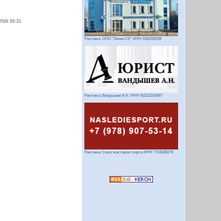
2026 09:31
Реклама: ООО "Линия СК" ИНН 9111030039
Реклама: Вандышев А.Н. ИНН 911113162887
Реклама: Союз мастеров спорта ИНН 7718289279