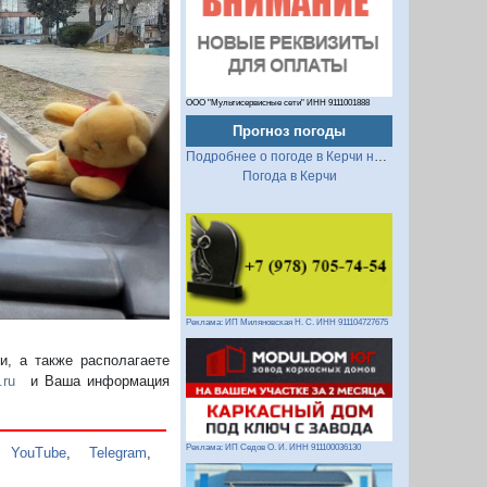
ООО "Мультисервисные сети" ИНН 9111001888
Прогноз погоды
Подробнее о погоде в Керчи на 2 недели
Погода в Керчи
Реклама: ИП Миляновская Н. С. ИНН 911104727675
, а также располагаете
.ru
и Ваша информация
Реклама: ИП Седов О. И. ИНН 911100036130
,
YouTube
,
Telegram
,