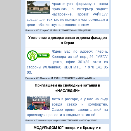
Архитектура формирует наши
привычки, а интерьер задает
настроение. Проект РАЙТ177
создан для тех, кто не привык к компромиссам и
ценит абсолютную гармонию во всем.
Реклама: ИП Седов О. И. ИНН 911100036130 erid:2SDnjd4Z8iP
Утепление и декоративная отделка фасадов
в Керчи
Ждем Вас по адресу: г.Керчь,
Кооперативный пер., 26, "МЕГА"
центр, офис 301(3й этаж со
стороны ул.Ленина). ЗВОНИТЕ +7 978 141 05
03.
Реклама: ИП Павленко М. Р. ИНН 911103871108 erid:2SDnjehADdm
Приглашаем на свободные катания в
«НАСЛЕДИИ»
Лето в разгаре, а у нас на льду
всегда свежо и комфортно.
Самое время сменить зной на
прохладу и провести выходные активно!
Реклама: Союз мастеров спорта ИНН 7718289279 erid:2SDnje2Eh6K
МОДУЛЬДОМ ЮГ теперь и в Крыму, и в