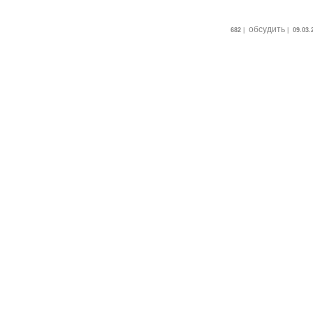
обсудить
682
|
|
09.03.