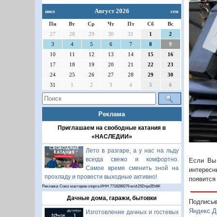
Август 2026
июл
сен
Пн
Вт
Ср
Чт
Пт
Сб
Вс
27
28
29
30
31
1
2
3
4
5
6
7
8
9
10
11
12
13
14
15
16
17
18
19
20
21
22
23
24
25
26
27
28
29
30
31
1
2
3
4
5
6
Реклама
Приглашаем на свободные катания в
«НАСЛЕДИИ»
Лето в разгаре, а у нас на льду
всегда свежо и комфортно.
Если Вы 
Самое время сменить зной на
интересн
прохладу и провести выходные активно!
появится
Реклама: Союз мастеров спорта ИНН 7718289279 erid:2SDnje2Eh6K
Дачные дома, гаражи, бытовки
Подписы
Яндекс.Д
Изготовление дачных и гостевых