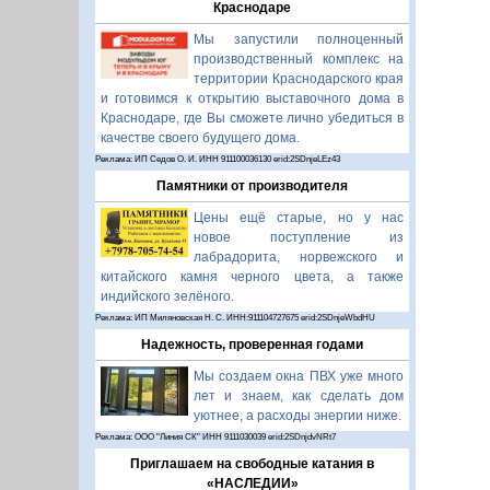
Краснодаре
Мы запустили полноценный
производственный комплекс на
территории Краснодарского края
и готовимся к открытию выставочного дома в
Краснодаре, где Вы сможете лично убедиться в
качестве своего будущего дома.
Реклама: ИП Седов О. И. ИНН 911100036130 erid:2SDnjeLEz43
Памятники от производителя
Цены ещё старые, но у нас
новое поступление из
лабрадорита, норвежского и
китайского камня черного цвета, а также
индийского зелёного.
Реклама: ИП Миляновская Н. С. ИНН:911104727675 erid:2SDnjeWbdHU
Надежность, проверенная годами
Мы создаем окна ПВХ уже много
лет и знаем, как сделать дом
уютнее, а расходы энергии ниже.
Реклама: ООО "Линия СК" ИНН 9111030039 erid:2SDnjdvNRt7
Приглашаем на свободные катания в
«НАСЛЕДИИ»