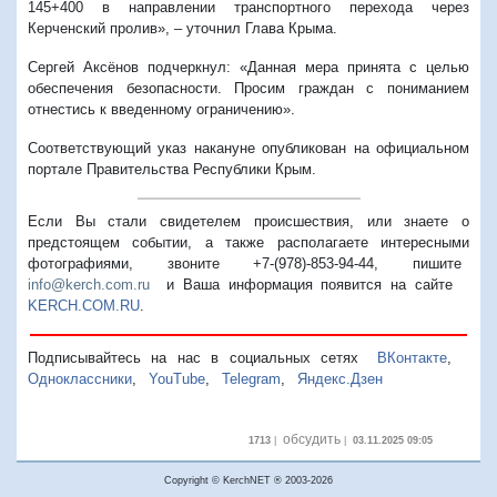
145+400 в направлении транспортного перехода через
Керченский пролив», – уточнил Глава Крыма.
Сергей Аксёнов подчеркнул: «Данная мера принята с целью
обеспечения безопасности. Просим граждан с пониманием
отнестись к введенному ограничению».
Соответствующий указ накануне опубликован на официальном
портале Правительства Республики Крым.
Если Вы стали свидетелем происшествия, или знаете о
предстоящем событии, а также располагаете интересными
фотографиями, звоните +7-(978)-853-94-44,
пишите
info@kerch.com.ru
и Ваша информация появится на сайте
KERCH.COM.RU
.
Подписывайтесь на нас в социальных сетях
ВКонтакте
,
Одноклассники
,
YouTube
,
Telegram
,
Яндекс.Дзен
обсудить
1713
|
|
03.11.2025 09:05
Copyright © KerchNET ® 2003-2026