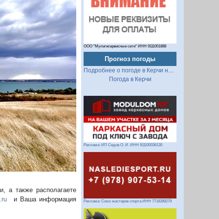
ООО "Мультисервисные сети" ИНН 9111001888
Прогноз погоды
Подробнее о погоде в Керчи на 2 недели
Следующий
Погода в Керчи
Реклама: ИП Седов О. И. ИНН 911100036130
, а также располагаете
.ru
и Ваша информация
Реклама: Союз мастеров спорта ИНН 7718289279