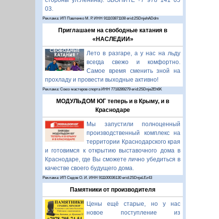
стороны ул.Ленина). ЗВОНИТЕ +7 978 141 05
03.
Реклама: ИП Павленко М. Р. ИНН 911103871108 erid:2SDnjehADdm
Приглашаем на свободные катания в
«НАСЛЕДИИ»
Лето в разгаре, а у нас на льду
всегда свежо и комфортно.
Самое время сменить зной на
прохладу и провести выходные активно!
Реклама: Союз мастеров спорта ИНН 7718289279 erid:2SDnje2Eh6K
МОДУЛЬДОМ ЮГ теперь и в Крыму, и в
Краснодаре
Мы запустили полноценный
производственный комплекс на
территории Краснодарского края
и готовимся к открытию выставочного дома в
Краснодаре, где Вы сможете лично убедиться в
качестве своего будущего дома.
Реклама: ИП Седов О. И. ИНН 911100036130 erid:2SDnjeLEz43
Памятники от производителя
Цены ещё старые, но у нас
новое поступление из