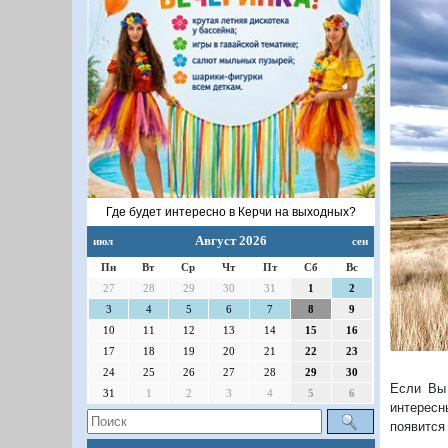
П
Где будет интересно в Керчи на выходных?
Август 2026
июл
сен
Пн
Вт
Ср
Чт
Пт
Сб
Вс
27
28
29
30
31
1
2
3
4
5
6
7
8
9
10
11
12
13
14
15
16
17
18
19
20
21
22
23
24
25
26
27
28
29
30
Если Вы 
31
1
2
3
4
5
6
интересн
появится