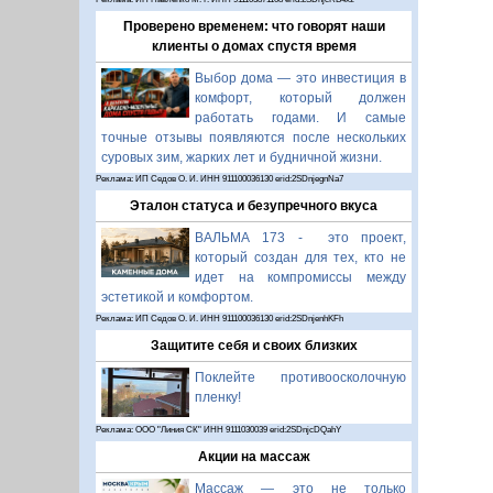
Проверено временем: что говорят наши
клиенты о домах спустя время
Выбор дома — это инвестиция в
комфорт, который должен
работать годами. И самые
точные отзывы появляются после нескольких
суровых зим, жарких лет и будничной жизни.
Реклама: ИП Седов О. И. ИНН 911100036130 erid:2SDnjegnNa7
Эталон статуса и безупречного вкуса
ВАЛЬМА 173 - это проект,
который создан для тех, кто не
идет на компромиссы между
эстетикой и комфортом.
Реклама: ИП Седов О. И. ИНН 911100036130 erid:2SDnjenhKFh
Защитите себя и своих близких
Поклейте противоосколочную
пленку!
Реклама: ООО "Линия СК" ИНН 9111030039 erid:2SDnjcDQahY
Акции на массаж
Массаж — это не только