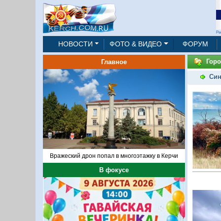
Ре
НОВОСТИ
ФОТО & ВИДЕО
ФОРУМ
Горо
Главное
Син
Вражеский дрон попал в многоэтажку в Керчи
В фокусе
1/8