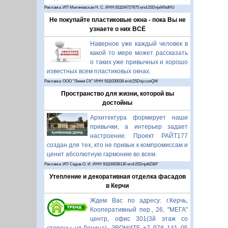
Реклама: ИП Миляновская Н. С. ИНН:911104727675 erid:2SDnjeWbdHU
Не покупайте пластиковые окна - пока Вы не
узнаете о них ВСЁ
Наверное уже каждый человек в
какой то мере может рассказать
о таких уже привычных и хорошо
известных всем пластиковых окнах.
Реклама: ООО "Линия СК" ИНН 9111030039 erid:2SDnjccooQW
Пространство для жизни, которой вы
достойны
Архитектура формирует наши
привычки, а интерьер задает
настроение. Проект РАЙТ177
создан для тех, кто не привык к компромиссам и
ценит абсолютную гармонию во всем.
Реклама: ИП Седов О. И. ИНН 911100036130 erid:2SDnjd4Z8iP
Утепление и декоративная отделка фасадов
в Керчи
Ждем Вас по адресу: г.Керчь,
Кооперативный пер., 26, "МЕГА"
центр, офис 301(3й этаж со