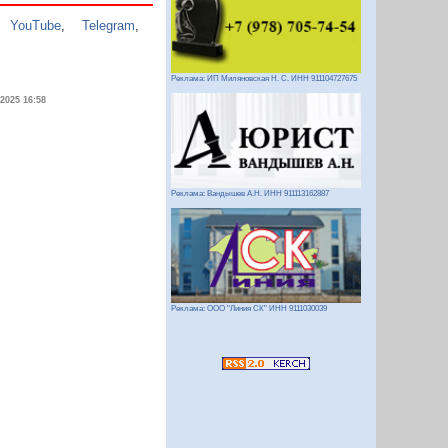
,
YouTube
,
Telegram
,
Реклама: ИП Миляновская Н. С. ИНН 911104727675
.2025 16:58
Реклама: Вандышев А.Н. ИНН 911113162887
Реклама: ООО "Линия СК" ИНН 9111030039