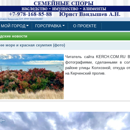
клама: Вандышев А.Н. ИНН 911113162887
МОЙ ГОРОД
ГОРСПРАВКА
О ПРОЕКТЕ
дские новости
ее море и красная скумпия (фото)
Читатель сайта KERCH.COM.RU Ви
фотографиями, сделанными в сол
районе улицы Колхозной, откуда о
на Керченский пролив.