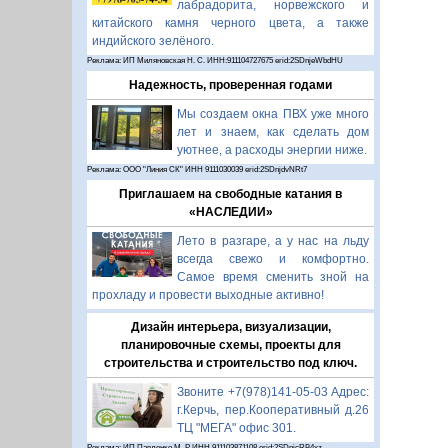
лабрадорита, норвежского и
китайского камня черного цвета, а также
индийского зелёного.
Реклама: ИП Миляновская Н. С. ИНН:911104727675 erid:2SDnjeWbdHU
Надежность, проверенная годами
Мы создаем окна ПВХ уже много
лет и знаем, как сделать дом
уютнее, а расходы энергии ниже.
Реклама: ООО "Линия СК" ИНН 9111030039 erid:2SDnjdvNRt7
Приглашаем на свободные катания в
«НАСЛЕДИИ»
Лето в разгаре, а у нас на льду
всегда свежо и комфортно.
Самое время сменить зной на
прохладу и провести выходные активно!
Дизайн интерьера, визуализации,
планировочные схемы, проекты для
строительства и строительство под ключ.
Звоните +7(978)141-05-03 Адрес:
г.Керчь, пер.Кооперативный д.26
ТЦ "МЕГА" офис 301.
Реклама: ИП Павленко М. Р. ИНН 911103871108 erid:2SDnjcRB4xz