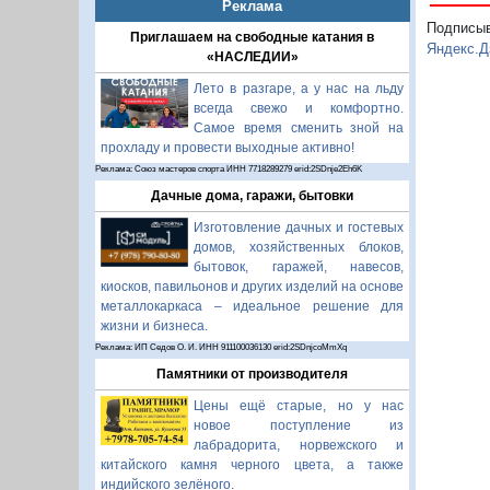
Реклама
Подписы
Приглашаем на свободные катания в
Яндекс.Д
«НАСЛЕДИИ»
Лето в разгаре, а у нас на льду
всегда свежо и комфортно.
Самое время сменить зной на
прохладу и провести выходные активно!
Реклама: Союз мастеров спорта ИНН 7718289279 erid:2SDnje2Eh6K
Дачные дома, гаражи, бытовки
Изготовление дачных и гостевых
домов, хозяйственных блоков,
бытовок, гаражей, навесов,
киосков, павильонов и других изделий на основе
металлокаркаса – идеальное решение для
жизни и бизнеса.
Реклама: ИП Седов О. И. ИНН 911100036130 erid:2SDnjcoMmXq
Памятники от производителя
Цены ещё старые, но у нас
новое поступление из
лабрадорита, норвежского и
китайского камня черного цвета, а также
индийского зелёного.