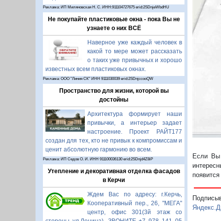
Реклама: ИП Миляновская Н. С. ИНН:911104727675 erid:2SDnjeWbdHU
Не покупайте пластиковые окна - пока Вы не
узнаете о них ВСЁ
Наверное уже каждый человек в
какой то мере может рассказать
о таких уже привычных и хорошо
известных всем пластиковых окнах.
Реклама: ООО "Линия СК" ИНН 9111030039 erid:2SDnjccooQW
Пространство для жизни, которой вы
достойны
Архитектура формирует наши
привычки, а интерьер задает
настроение. Проект РАЙТ177
создан для тех, кто не привык к компромиссам и
ценит абсолютную гармонию во всем.
Если Вы 
Реклама: ИП Седов О. И. ИНН 911100036130 erid:2SDnjd4Z8iP
интересн
Утепление и декоративная отделка фасадов
появится
в Керчи
Ждем Вас по адресу: г.Керчь,
Подписы
Кооперативный пер., 26, "МЕГА"
Яндекс.Д
центр, офис 301(3й этаж со