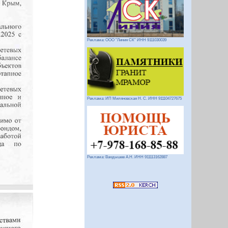
Реклама: ООО "Линия СК" ИНН 9111030039
Реклама: ИП Миляновская Н. С. ИНН 911104727675
Реклама: Вандышев А.Н. ИНН 911113162887