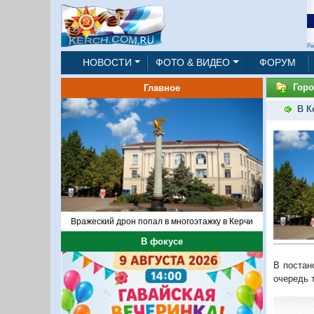
Ре
НОВОСТИ
ФОТО & ВИДЕО
ФОРУМ
Горо
Главное
В К
Вражеский дрон попал в многоэтажку в Керчи
В фокусе
В постан
очередь 