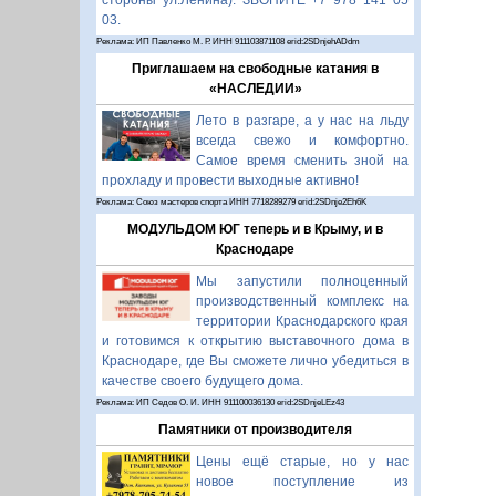
стороны ул.Ленина). ЗВОНИТЕ +7 978 141 05
03.
Реклама: ИП Павленко М. Р. ИНН 911103871108 erid:2SDnjehADdm
Приглашаем на свободные катания в
«НАСЛЕДИИ»
Лето в разгаре, а у нас на льду
всегда свежо и комфортно.
Самое время сменить зной на
прохладу и провести выходные активно!
Реклама: Союз мастеров спорта ИНН 7718289279 erid:2SDnje2Eh6K
МОДУЛЬДОМ ЮГ теперь и в Крыму, и в
Краснодаре
Мы запустили полноценный
производственный комплекс на
территории Краснодарского края
и готовимся к открытию выставочного дома в
Краснодаре, где Вы сможете лично убедиться в
качестве своего будущего дома.
Реклама: ИП Седов О. И. ИНН 911100036130 erid:2SDnjeLEz43
Памятники от производителя
Цены ещё старые, но у нас
новое поступление из