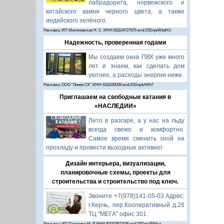
лабрадорита, норвежского и
китайского камня черного цвета, а также
индийского зелёного.
Реклама: ИП Миляновская Н. С. ИНН:911104727675 erid:2SDnjeWbdHU
Надежность, проверенная годами
Мы создаем окна ПВХ уже много
лет и знаем, как сделать дом
уютнее, а расходы энергии ниже.
Реклама: ООО "Линия СК" ИНН 9111030039 erid:2SDnjdvNRt7
Приглашаем на свободные катания в
«НАСЛЕДИИ»
Лето в разгаре, а у нас на льду
всегда свежо и комфортно.
Самое время сменить зной на
прохладу и провести выходные активно!
Дизайн интерьера, визуализации,
планировочные схемы, проекты для
строительства и строительство под ключ.
Звоните +7(978)141-05-03 Адрес:
г.Керчь, пер.Кооперативный д.26
ТЦ "МЕГА" офис 301.
Реклама: ИП Павленко М. Р. ИНН 911103871108 erid:2SDnjcRB4xz