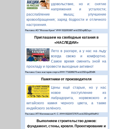
удовольствие, но и: снятие
напряжения и усталости;
расслабление мышц; улучшение
кровообращения; заряд бодрости и отличного
настроения.
Реклама: АО "Москва-Крым" ИНН 9111001687 erid:2SDnjdBZsyu
Приглашаем на свободные катания в
«НАСЛЕДИИ»
Лето в разгаре, а у нас на льду
всегда свежо и комфортно.
Самое время сменить зной на
прохладу и провести выходные активно!
Реклама: Союз мастеров спорта ИНН 7718289279 erid:2SDnje2Eh6K
Памятники от производителя
Цены ещё старые, но у нас
новое поступление из
лабрадорита, норвежского и
китайского камня черного цвета, а также
индийского зелёного.
Реклама: ИП Миляновская Н. С. ИНН:911104727675 erid:2SDnjeWbdHU
Выполняем строительство домов:
фундамент, стены, кровля. Проектирование и