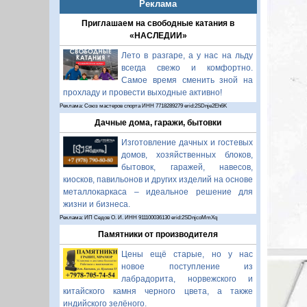
Реклама
Приглашаем на свободные катания в
«НАСЛЕДИИ»
Лето в разгаре, а у нас на льду
всегда свежо и комфортно.
Самое время сменить зной на
прохладу и провести выходные активно!
Реклама: Союз мастеров спорта ИНН 7718289279 erid:2SDnje2Eh6K
Дачные дома, гаражи, бытовки
Изготовление дачных и гостевых
домов, хозяйственных блоков,
бытовок, гаражей, навесов,
киосков, павильонов и других изделий на основе
металлокаркаса – идеальное решение для
жизни и бизнеса.
Реклама: ИП Седов О. И. ИНН 911100036130 erid:2SDnjcoMmXq
Памятники от производителя
Цены ещё старые, но у нас
новое поступление из
лабрадорита, норвежского и
китайского камня черного цвета, а также
индийского зелёного.