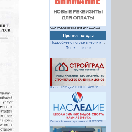
ООО "Мультисервисные сети" ИНН 9111001888
Прогноз погоды
Подробнее о погоде в Керчи на 2 недели
Погода в Керчи
Реклама: ИП Седов О. И. ИНН 911100036130
Реклама: Союз мастеров спорта ИНН 7718289279