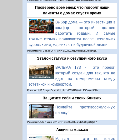
Проверено временем: что говорят наши
клиенты о домах спустя время
Выбор дома — это инвестиция в
комфорт, который должен
работать годами. И самые
точные отзывы появляются после нескольких
суровых зим, жарких лет и будничной жизни.
Реклама: ИП Седов О. И. ИНН 911100036130 erid:2SDnjegnNa7
Эталон статуса и безупречного вкуса
ВАЛЬМА 173 - это проект,
который создан для тех, кто не
идет на компромиссы между
эстетикой и комфортом.
Реклама: ИП Седов О. И. ИНН 911100036130 erid:2SDnjenhKFh
Защитите себя и своих близких
Поклейте противоосколочную
пленку!
Реклама: ООО "Линия СК" ИНН 9111030039 erid:2SDnjcDQahY
Акции на массаж
Массаж — это не только