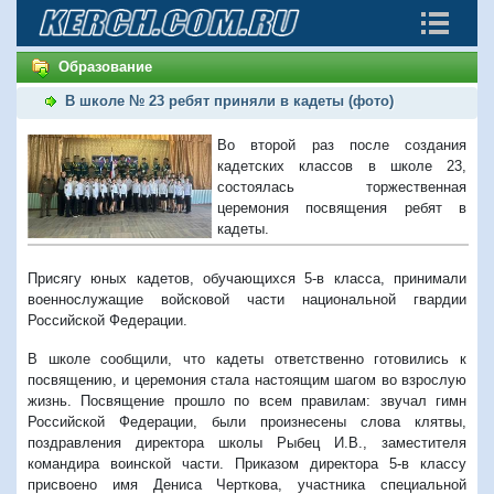
Образование
В школе № 23 ребят приняли в кадеты (фото)
Во второй раз после создания
кадетских классов в школе 23,
состоялась торжественная
церемония посвящения ребят в
кадеты.
Присягу юных кадетов, обучающихся 5-в класса, принимали
военнослужащие войсковой части национальной гвардии
Российской Федерации.
В школе сообщили, что кадеты ответственно готовились к
посвящению, и церемония стала настоящим шагом во взрослую
жизнь. Посвящение прошло по всем правилам: звучал гимн
Российской Федерации, были произнесены слова клятвы,
поздравления директора школы Рыбец И.В., заместителя
командира воинской части. Приказом директора 5-в классу
присвоено имя Дениса Черткова, участника специальной