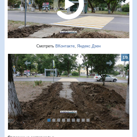
Смотреть
ВКонтакте
,
Яндекс.Дзен
1/9
Предыдущий
Следую