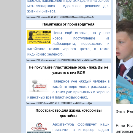
киосков, павильонов и других изделий на основе
металлокаркаса – идеальное решение для
жизни и бизнеса.
Реклама: ИП Седов О. И. ИНН 911100036130 erid:2SDnjcoMmXq
Памятники от производителя
Цены ещё старые, но у нас
новое поступление из
лабрадорита, норвежского и
П
китайского камня черного цвета, а также
индийского зелёного.
Реклама: ИП Миляновская Н. С. ИНН:911104727675 erid:2SDnjeWbdHU
Не покупайте пластиковые окна - пока Вы не
узнаете о них ВСЁ
Наверное уже каждый человек в
какой то мере может рассказать
о таких уже привычных и хорошо
известных всем пластиковых окнах.
Реклама: ООО "Линия СК" ИНН 9111030039 erid:2SDnjccooQW
Пространство для жизни, которой вы
Фото: Ел
достойны
Архитектура формирует наши
Если Вы 
привычки, а интерьер задает
интересн