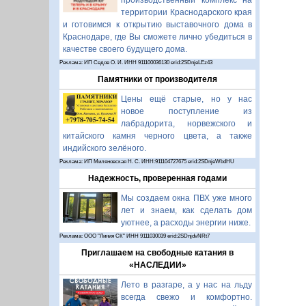
производственный комплекс на
территории Краснодарского края
и готовимся к открытию выставочного дома в
Краснодаре, где Вы сможете лично убедиться в
качестве своего будущего дома.
Реклама: ИП Седов О. И. ИНН 911100036130 erid:2SDnjeLEz43
Памятники от производителя
Цены ещё старые, но у нас
новое поступление из
лабрадорита, норвежского и
китайского камня черного цвета, а также
индийского зелёного.
Реклама: ИП Миляновская Н. С. ИНН:911104727675 erid:2SDnjeWbdHU
Надежность, проверенная годами
Мы создаем окна ПВХ уже много
лет и знаем, как сделать дом
уютнее, а расходы энергии ниже.
Реклама: ООО "Линия СК" ИНН 9111030039 erid:2SDnjdvNRt7
Приглашаем на свободные катания в
«НАСЛЕДИИ»
Лето в разгаре, а у нас на льду
всегда свежо и комфортно.