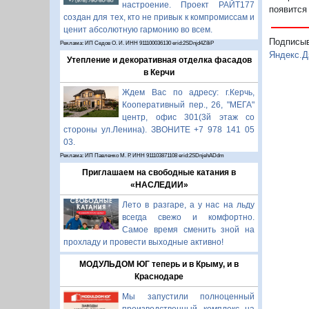
настроение. Проект РАЙТ177
появится
создан для тех, кто не привык к компромиссам и
ценит абсолютную гармонию во всем.
Подписы
Реклама: ИП Седов О. И. ИНН 911100036130 erid:2SDnjd4Z8iP
Яндекс.Д
Утепление и декоративная отделка фасадов
в Керчи
Ждем Вас по адресу: г.Керчь,
Кооперативный пер., 26, "МЕГА"
центр, офис 301(3й этаж со
стороны ул.Ленина). ЗВОНИТЕ +7 978 141 05
03.
Реклама: ИП Павленко М. Р. ИНН 911103871108 erid:2SDnjehADdm
Приглашаем на свободные катания в
«НАСЛЕДИИ»
Лето в разгаре, а у нас на льду
всегда свежо и комфортно.
Самое время сменить зной на
прохладу и провести выходные активно!
МОДУЛЬДОМ ЮГ теперь и в Крыму, и в
Краснодаре
Мы запустили полноценный