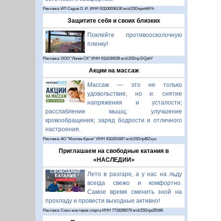
Реклама: ИП Седов О. И. ИНН 911100036130 erid:2SDnjenhKFh
Защитите себя и своих близких
Поклейте противоосколочную
пленку!
Реклама: ООО "Линия СК" ИНН 9111030039 erid:2SDnjcDQahY
Акции на массаж
Массаж — это не только
удовольствие, но и: снятие
напряжения и усталости;
расслабление мышц; улучшение
кровообращения; заряд бодрости и отличного
настроения.
Реклама: АО "Москва-Крым" ИНН 9111001687 erid:2SDnjdBZsyu
Приглашаем на свободные катания в
«НАСЛЕДИИ»
Лето в разгаре, а у нас на льду
всегда свежо и комфортно.
Самое время сменить зной на
прохладу и провести выходные активно!
Реклама: Союз мастеров спорта ИНН 7718289279 erid:2SDnje2Eh6K