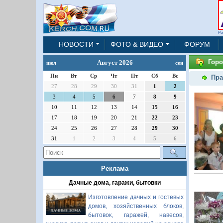
Ре
НОВОСТИ
ФОТО & ВИДЕО
ФОРУМ
Горо
Август 2026
июл
сен
Пн
Вт
Ср
Чт
Пт
Сб
Вс
Пра
27
28
29
30
31
1
2
3
4
5
6
7
8
9
10
11
12
13
14
15
16
17
18
19
20
21
22
23
24
25
26
27
28
29
30
31
1
2
3
4
5
6
Реклама
Дачные дома, гаражи, бытовки
Изготовление дачных и гостевых
домов, хозяйственных блоков,
бытовок, гаражей, навесов,