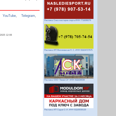
,
YouTube
,
Telegram
,
Реклама: Союз мастеров спорта ИНН 7718289279
.2025 12:08
Реклама: ИП Миляновская Н. С. ИНН 911104727675
Реклама: ООО "Линия СК" ИНН 9111030039
Реклама: ИП Седов О. И. ИНН 911100036130