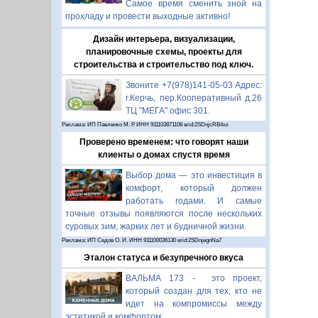
Самое время сменить зной на
прохладу и провести выходные активно!
Дизайн интерьера, визуализации,
планировочные схемы, проекты для
строительства и строительство под ключ.
Звоните +7(978)141-05-03 Адрес:
г.Керчь, пер.Кооперативный д.26
ТЦ "МЕГА" офис 301.
Реклама: ИП Павленко М. Р. ИНН 911103871108 erid:2SDnjcRB4xz
Проверено временем: что говорят наши
клиенты о домах спустя время
Выбор дома — это инвестиция в
комфорт, который должен
работать годами. И самые
точные отзывы появляются после нескольких
суровых зим, жарких лет и будничной жизни.
Реклама: ИП Седов О. И. ИНН 911100036130 erid:2SDnjegnNa7
Эталон статуса и безупречного вкуса
ВАЛЬМА 173 - это проект,
который создан для тех, кто не
идет на компромиссы между
эстетикой и комфортом.