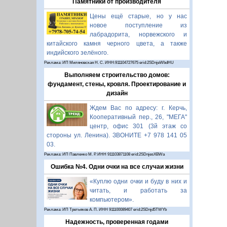
Памятники от производителя
Цены ещё старые, но у нас
новое поступление из
лабрадорита, норвежского и
китайского камня черного цвета, а также
индийского зелёного.
Реклама: ИП Миляновская Н. С. ИНН:911104727675 erid:2SDnjeWbdHU
Выполняем строительство домов:
фундамент, стены, кровля. Проектирование и
дизайн
Ждем Вас по адресу: г. Керчь,
Кооперативный пер., 26, "МЕГА"
центр, офис 301 (3й этаж со
стороны ул. Ленина). ЗВОНИТЕ +7 978 141 05
03.
Реклама: ИП Павленко М. Р. ИНН 911103871108 erid:2SDnjesXBWa
Ошибка №4. Одни очки на все случаи жизни
«Куплю одни очки и буду в них и
читать, и работать за
компьютером».
Реклама: ИП Третьяков А. П. ИНН 911100089407 erid:2SDnjd5TWYb
Надежность, проверенная годами