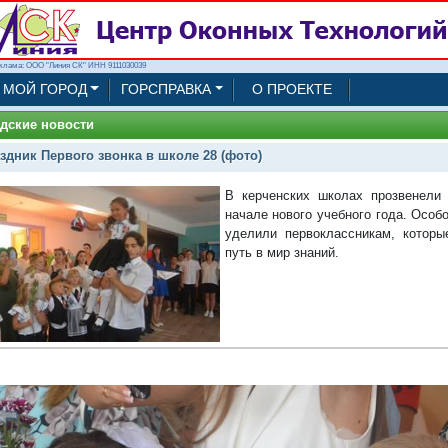
клама: ООО "Линия СК" ИНН 9111030039
МОЙ ГОРОД
ГОРСПРАВКА
О ПРОЕКТЕ
дские новости
здник Первого звонка в школе 28 (фото)
В керченских школах прозвенели
начале нового учебного года. Особ
уделили первоклассникам, которы
путь в мир знаний.
1/37