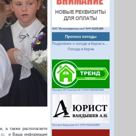
ООО "Мультисервисные сети" ИНН 9111001888
Прогноз погоды
Подробнее о погоде в Керчи на 2 недели
Следующий
Погода в Керчи
Реклама: ИП Павленко М. Р. ИНН 911103871108
Реклама: Вандышев А.Н. ИНН 911113162887
, а также располагаете
.ru
и Ваша информация