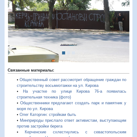
Предыдущий
Следую
Связанные материалы:
•
Общественный совет рассмотрит обращение граждан по
строительству восьмиэтажки на ул. Кирова
•
На участке по улице Кирова 76-а появилась
строительная техника (фото)
•
Общественники предлагают создать парк и памятник у
моря по ул. Кирова
•
Олег Каторгин: стройкам быть
•
Минприроды прислало ответ активистам, выступающим
против застройки берега
•
Керченские схлестнулись с севастопольским