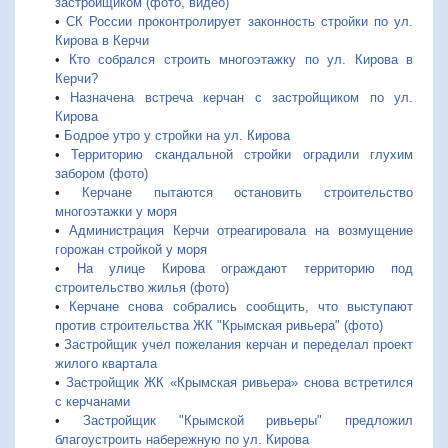
застройщиком (фото, видео)
•
СК России проконтролирует законность стройки по ул.
Кирова в Керчи
•
Кто собрался строить многоэтажку по ул. Кирова в
Керчи?
•
Назначена встреча керчан с застройщиком по ул.
Кирова
•
Бодрое утро у стройки на ул. Кирова
•
Территорию скандальной стройки оградили глухим
забором (фото)
•
Керчане пытаются остановить строительство
многоэтажки у моря
•
Администрация Керчи отреагировала на возмущение
горожан стройкой у моря
•
На улице Кирова ограждают территорию под
строительство жилья (фото)
•
Керчане снова собрались сообщить, что выступают
против строительства ЖК "Крымская ривьера" (фото)
•
Застройщик учел пожелания керчан и переделал проект
жилого квартала
•
Застройщик ЖК «Крымская ривьера» снова встретился
с керчанами
•
Застройщик "Крымской ривьеры" предложил
благоустроить набережную по ул. Кирова