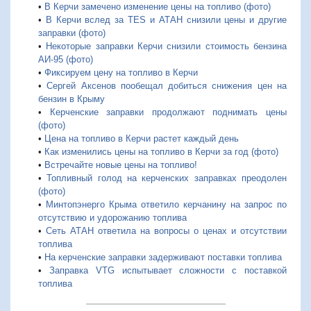
•
В Керчи замечено изменение цены на топливо (фото)
•
В Керчи вслед за ТES и АТАН снизили цены и другие
заправки (фото)
•
Некоторые заправки Керчи снизили стоимость бензина
АИ-95 (фото)
•
Фиксируем цену на топливо в Керчи
•
Сергей Аксенов пообещал добиться снижения цен на
бензин в Крыму
•
Керченские заправки продолжают поднимать цены
(фото)
•
Цена на топливо в Керчи растет каждый день
•
Как изменились цены на топливо в Керчи за год (фото)
•
Встречайте новые цены на топливо!
•
Топливный голод на керченских заправках преодолен
(фото)
•
Минтопэнерго Крыма ответило керчанину на запрос по
отсутствию и удорожанию топлива
•
Сеть АТАН ответила на вопросы о ценах и отсутствии
топлива
•
На керченские заправки задерживают поставки топлива
•
Заправка VTG испытывает сложности с поставкой
топлива