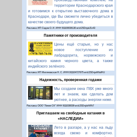
производственный комплекс на
территории Краснодарского края
и готовимся к открытию выставочного дома в
Краснодаре, где Вы сможете лично убедиться в
качестве своего будущего дома.
Реклама: ИП Седов О. И. ИНН 911100036130 erid:2SDnjeLEz43
Памятники от производителя
Цены ещё старые, но у нас
новое поступление из
лабрадорита, норвежского и
китайского камня черного цвета, а также
индийского зелёного.
Реклама: ИП Миляновская Н. С. ИНН:911104727675 erid:2SDnjeWbdHU
Надежность, проверенная годами
Мы создаем окна ПВХ уже много
лет и знаем, как сделать дом
уютнее, а расходы энергии ниже.
Реклама: ООО "Линия СК" ИНН 9111030039 erid:2SDnjdvNRt7
Приглашаем на свободные катания в
«НАСЛЕДИИ»
Лето в разгаре, а у нас на льду
всегда свежо и комфортно.