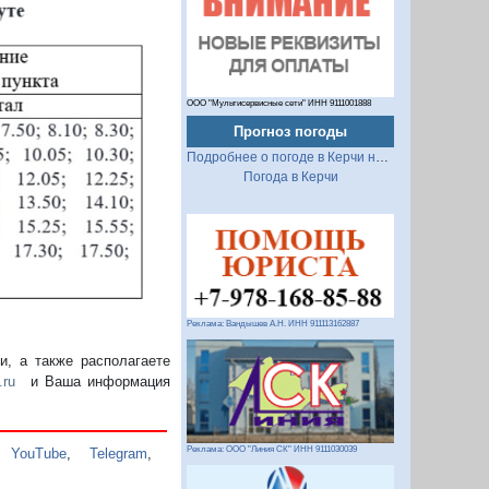
ООО "Мультисервисные сети" ИНН 9111001888
Прогноз погоды
Подробнее о погоде в Керчи на 2 недели
Погода в Керчи
Реклама: Вандышев А.Н. ИНН 911113162887
, а также располагаете
.ru
и Ваша информация
Реклама: ООО "Линия СК" ИНН 9111030039
,
YouTube
,
Telegram
,