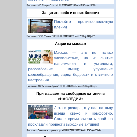
Реклама: ИП Седов О. И. ИНН 911100036130 erid:2SDnjenhKFh
Защитите себя и своих близких
Поклейте противоосколочную
пленку!
Реклама: ООО "Линия СК" ИНН 9111030039 erid:2SDnjcDQahY
Акции на массаж
Массаж — это не только
удовольствие, но и: снятие
напряжения и усталости;
расслабление мышц; улучшение
кровообращения; заряд бодрости и отличного
настроения.
Реклама: АО "Москва-Крым" ИНН 9111001687 erid:2SDnjdBZsyu
Приглашаем на свободные катания в
«НАСЛЕДИИ»
Лето в разгаре, а у нас на льду
всегда свежо и комфортно.
Самое время сменить зной на
прохладу и провести выходные активно!
Реклама: Союз мастеров спорта ИНН 7718289279 erid:2SDnje2Eh6K