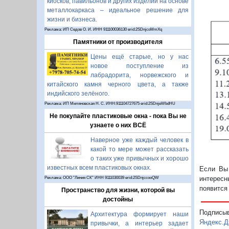
киосков, павильонов и других изделий на основе
металлокаркаса – идеальное решение для
жизни и бизнеса.
Реклама: ИП Седов О. И. ИНН 911100036130 erid:2SDnjcoMmXq
Памятники от производителя
Цены ещё старые, но у нас
новое поступление из
лабрадорита, норвежского и
китайского камня черного цвета, а также
индийского зелёного.
Реклама: ИП Миляновская Н. С. ИНН:911104727675 erid:2SDnjeWbdHU
Не покупайте пластиковые окна - пока Вы не
узнаете о них ВСЁ
Наверное уже каждый человек в
какой то мере может рассказать
о таких уже привычных и хорошо
известных всем пластиковых окнах.
Если Вы 
интересн
Реклама: ООО "Линия СК" ИНН 9111030039 erid:2SDnjccooQW
появится
Пространство для жизни, которой вы
достойны
Подписы
Архитектура формирует наши
Яндекс.Д
привычки, а интерьер задает