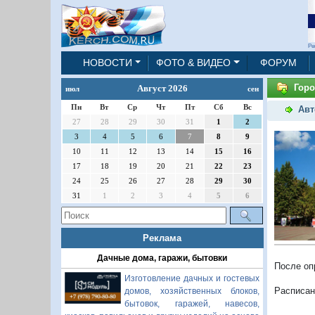
Ре
НОВОСТИ
ФОТО & ВИДЕО
ФОРУМ
Горо
Август 2026
июл
сен
Пн
Вт
Ср
Чт
Пт
Сб
Вс
Авт
27
28
29
30
31
1
2
3
4
5
6
7
8
9
10
11
12
13
14
15
16
17
18
19
20
21
22
23
24
25
26
27
28
29
30
31
1
2
3
4
5
6
Реклама
Дачные дома, гаражи, бытовки
После оп
Изготовление дачных и гостевых
Расписан
домов, хозяйственных блоков,
бытовок, гаражей, навесов,