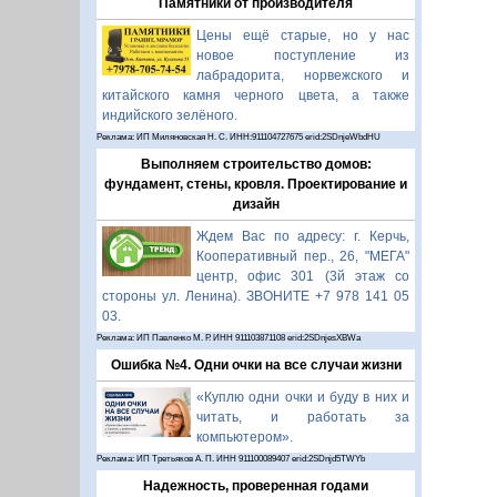
Памятники от производителя
Цены ещё старые, но у нас
новое поступление из
лабрадорита, норвежского и
китайского камня черного цвета, а также
индийского зелёного.
Реклама: ИП Миляновская Н. С. ИНН:911104727675 erid:2SDnjeWbdHU
Выполняем строительство домов:
фундамент, стены, кровля. Проектирование и
дизайн
Ждем Вас по адресу: г. Керчь,
Кооперативный пер., 26, "МЕГА"
центр, офис 301 (3й этаж со
стороны ул. Ленина). ЗВОНИТЕ +7 978 141 05
03.
Реклама: ИП Павленко М. Р. ИНН 911103871108 erid:2SDnjesXBWa
Ошибка №4. Одни очки на все случаи жизни
«Куплю одни очки и буду в них и
читать, и работать за
компьютером».
Реклама: ИП Третьяков А. П. ИНН 911100089407 erid:2SDnjd5TWYb
Надежность, проверенная годами