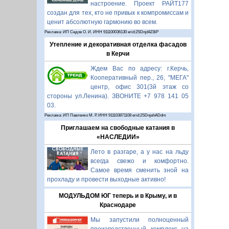
настроение. Проект РАЙТ177
создан для тех, кто не привык к компромиссам и
ценит абсолютную гармонию во всем.
Реклама: ИП Седов О. И. ИНН 911100036130 erid:2SDnjd4Z8iP
Утепление и декоративная отделка фасадов
в Керчи
Ждем Вас по адресу: г.Керчь,
Кооперативный пер., 26, "МЕГА"
центр, офис 301(3й этаж со
стороны ул.Ленина). ЗВОНИТЕ +7 978 141 05
03.
Реклама: ИП Павленко М. Р. ИНН 911103871108 erid:2SDnjehADdm
Приглашаем на свободные катания в
«НАСЛЕДИИ»
Лето в разгаре, а у нас на льду
всегда свежо и комфортно.
Самое время сменить зной на
прохладу и провести выходные активно!
МОДУЛЬДОМ ЮГ теперь и в Крыму, и в
Краснодаре
Мы запустили полноценный