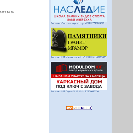
.2025 16:30
Реклама: Союз мастеров спорта ИНН 7718289279
Реклама: ИП Миляновская Н. С. ИНН 911104727675
Реклама: ИП Седов О. И. ИНН 911100036130