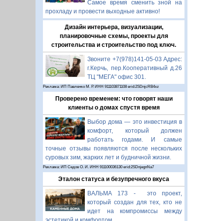
Самое время сменить зной на
прохладу и провести выходные активно!
Дизайн интерьера, визуализации,
планировочные схемы, проекты для
строительства и строительство под ключ.
Звоните +7(978)141-05-03 Адрес:
г.Керчь, пер.Кооперативный д.26
ТЦ "МЕГА" офис 301.
Реклама: ИП Павленко М. Р. ИНН 911103871108 erid:2SDnjcRB4xz
Проверено временем: что говорят наши
клиенты о домах спустя время
Выбор дома — это инвестиция в
комфорт, который должен
работать годами. И самые
точные отзывы появляются после нескольких
суровых зим, жарких лет и будничной жизни.
Реклама: ИП Седов О. И. ИНН 911100036130 erid:2SDnjegnNa7
Эталон статуса и безупречного вкуса
ВАЛЬМА 173 - это проект,
который создан для тех, кто не
идет на компромиссы между
эстетикой и комфортом.