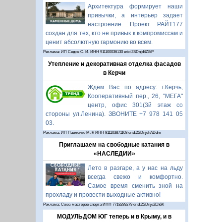
Архитектура формирует наши
привычки, а интерьер задает
настроение. Проект РАЙТ177
создан для тех, кто не привык к компромиссам и
ценит абсолютную гармонию во всем.
Реклама: ИП Седов О. И. ИНН 911100036130 erid:2SDnjd4Z8iP
Утепление и декоративная отделка фасадов
в Керчи
Ждем Вас по адресу: г.Керчь,
Кооперативный пер., 26, "МЕГА"
центр, офис 301(3й этаж со
стороны ул.Ленина). ЗВОНИТЕ +7 978 141 05
03.
Реклама: ИП Павленко М. Р. ИНН 911103871108 erid:2SDnjehADdm
Приглашаем на свободные катания в
«НАСЛЕДИИ»
Лето в разгаре, а у нас на льду
всегда свежо и комфортно.
Самое время сменить зной на
прохладу и провести выходные активно!
Реклама: Союз мастеров спорта ИНН 7718289279 erid:2SDnje2Eh6K
МОДУЛЬДОМ ЮГ теперь и в Крыму, и в