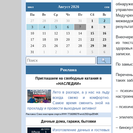
обнаруж
Август 2026
июл
сен
управле
Пн
Вт
Ср
Чт
Пт
Сб
Вс
Медучреж
межведом
27
28
29
30
31
1
2
результа
3
4
5
6
7
8
9
10
11
12
13
14
15
16
Внеочере
17
18
19
20
21
22
23
из текст
24
25
26
27
28
29
30
здоровья
31
1
2
3
4
5
6
записки.
По замыс
Реклама
Перечень
Приглашаем на свободные катания в
таких за
«НАСЛЕДИИ»
– психич
Лето в разгаре, а у нас на льду
настроени
всегда свежо и комфортно.
Самое время сменить зной на
– психич
прохладу и провести выходные активно!
Реклама: Союз мастеров спорта ИНН 7718289279 erid:2SDnje2Eh6K
– эпилеп
Дачные дома, гаражи, бытовки
– биноку
Изготовление дачных и гостевых