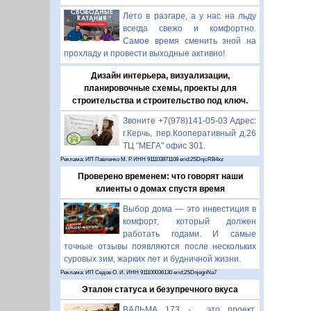
Лето в разгаре, а у нас на льду
всегда свежо и комфортно.
Самое время сменить зной на
прохладу и провести выходные активно!
Дизайн интерьера, визуализации,
планировочные схемы, проекты для
строительства и строительство под ключ.
Звоните +7(978)141-05-03 Адрес:
г.Керчь, пер.Кооперативный д.26
ТЦ "МЕГА" офис 301.
Реклама: ИП Павленко М. Р. ИНН 911103871108 erid:2SDnjcRB4xz
Проверено временем: что говорят наши
клиенты о домах спустя время
Выбор дома — это инвестиция в
комфорт, который должен
работать годами. И самые
точные отзывы появляются после нескольких
суровых зим, жарких лет и будничной жизни.
Реклама: ИП Седов О. И. ИНН 911100036130 erid:2SDnjegnNa7
Эталон статуса и безупречного вкуса
ВАЛЬМА 173 - это проект,