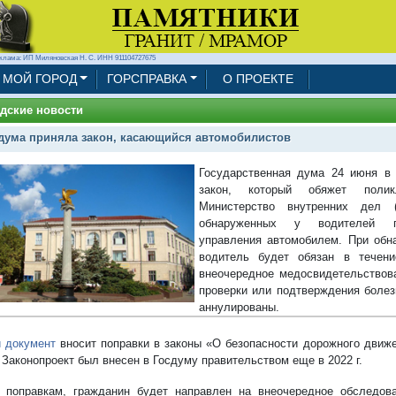
клама: ИП Миляновская Н. С. ИНН 911104727675
МОЙ ГОРОД
ГОРСПРАВКА
О ПРОЕКТЕ
дские новости
дума приняла закон, касающийся автомобилистов
Государственная дума 24 июня в 
закон, который обяжет полик
Министерство внутренних дел
обнаруженных у водителей пр
управления автомобилем. При обн
водитель будет обязан в течени
внеочередное медосвидетельствова
проверки или подтверждения болез
аннулированы.
 документ
вносит поправки в законы «О безопасности дорожного движ
 Законопроект был внесен в Госдуму правительством еще в 2022 г.
 поправкам, гражданин будет направлен на внеочередное обследова