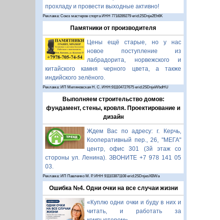
прохладу и провести выходные активно!
Реклама: Союз мастеров спорта ИНН 7718289279 erid:2SDnje2Eh6K
Памятники от производителя
Цены ещё старые, но у нас
новое поступление из
лабрадорита, норвежского и
китайского камня черного цвета, а также
индийского зелёного.
Реклама: ИП Миляновская Н. С. ИНН:911104727675 erid:2SDnjeWbdHU
Выполняем строительство домов:
фундамент, стены, кровля. Проектирование и
дизайн
Ждем Вас по адресу: г. Керчь,
Кооперативный пер., 26, "МЕГА"
центр, офис 301 (3й этаж со
стороны ул. Ленина). ЗВОНИТЕ +7 978 141 05
03.
Реклама: ИП Павленко М. Р. ИНН 911103871108 erid:2SDnjesXBWa
Ошибка №4. Одни очки на все случаи жизни
«Куплю одни очки и буду в них и
читать, и работать за
компьютером».