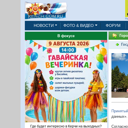
Ре
НОВОСТИ
ФОТО & ВИДЕО
ФОРУМ
Горо
В фокусе
Гос
Принятый
данных».
Где будет интересно в Керчи на выходных?
Согласно