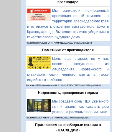
Краснодаре
Мы запустили полноценный
производственный комплекс на
территории Краснодарского края
и готовимся к открытию выставочного дома в
Краснодаре, где Вы сможете лично убедиться в
качестве своего будущего дома.
Реклама: ИП Седов О. И. ИНН 911100036130 erid:2SDnjeLEz43
Памятники от производителя
Цены ещё старые, но у нас
новое поступление из
лабрадорита, норвежского и
китайского камня черного цвета, а также
индийского зелёного.
Реклама: ИП Миляновская Н. С. ИНН:911104727675 erid:2SDnjeWbdHU
Надежность, проверенная годами
Мы создаем окна ПВХ уже много
лет и знаем, как сделать дом
уютнее, а расходы энергии ниже.
Реклама: ООО "Линия СК" ИНН 9111030039 erid:2SDnjdvNRt7
Приглашаем на свободные катания в
«НАСЛЕДИИ»