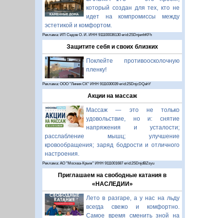
который создан для тех, кто не
идет на компромиссы между
эстетикой и комфортом.
Реклама: ИП Седов О. И. ИНН 911100036130 erid:2SDnjenhKFh
Защитите себя и своих близких
Поклейте противоосколочную
пленку!
Реклама: ООО "Линия СК" ИНН 9111030039 erid:2SDnjcDQahY
Акции на массаж
Массаж — это не только
удовольствие, но и: снятие
напряжения и усталости;
расслабление мышц; улучшение
кровообращения; заряд бодрости и отличного
настроения.
Реклама: АО "Москва-Крым" ИНН 9111001687 erid:2SDnjdBZsyu
Приглашаем на свободные катания в
«НАСЛЕДИИ»
Лето в разгаре, а у нас на льду
всегда свежо и комфортно.
Самое время сменить зной на