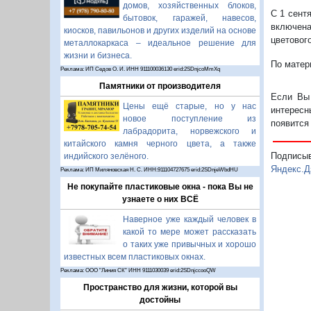
домов, хозяйственных блоков,
С 1 сент
бытовок, гаражей, навесов,
включена
киосков, павильонов и других изделий на основе
цветовог
металлокаркаса – идеальное решение для
жизни и бизнеса.
По матер
Реклама: ИП Седов О. И. ИНН 911100036130 erid:2SDnjcoMmXq
Памятники от производителя
Если Вы 
Цены ещё старые, но у нас
интересн
новое поступление из
появится
лабрадорита, норвежского и
китайского камня черного цвета, а также
Подписы
индийского зелёного.
Яндекс.Д
Реклама: ИП Миляновская Н. С. ИНН:911104727675 erid:2SDnjeWbdHU
Не покупайте пластиковые окна - пока Вы не
узнаете о них ВСЁ
Наверное уже каждый человек в
какой то мере может рассказать
о таких уже привычных и хорошо
известных всем пластиковых окнах.
Реклама: ООО "Линия СК" ИНН 9111030039 erid:2SDnjccooQW
Пространство для жизни, которой вы
достойны