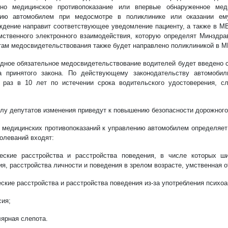
ено медицинское противопоказание или впервые обнаруженное мед
нию автомобилем при медосмотре в поликлинике или оказании ем
дение направит соответствующее уведомление пациенту, а также в М
ственного электронного взаимодействия, которую определят Минздр
там медосвидетельствования также будет направлено поликлиникой в М
дное обязательное медосвидетельствование водителей будет введено с 
а принятого закона. По действующему законодательству автомобил
 раз в 10 лет по истечении срока водительского удостоверения, с
лу депутатов изменения приведут к повышению безопасности дорожного
 медицинских противопоказаний к управлению автомобилем определяет 
болеваний входят:
еские расстройства и расстройства поведения, в числе которых ши
я, расстройства личности и поведения в зрелом возрасте, умственная о
еские расстройства и расстройства поведения из-за употребления психо
сия;
лярная слепота.