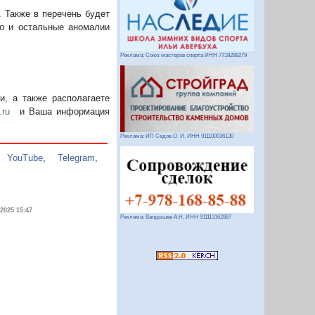
. Также в перечень будет
но и остальные аномалии
Реклама: Союз мастеров спорта ИНН 7718289279
, а также располагаете
.ru
и Ваша информация
Реклама: ИП Седов О. И. ИНН 911100036130
,
YouTube
,
Telegram
,
.2025 15:47
Реклама: Вандышев А.Н. ИНН 911113162887