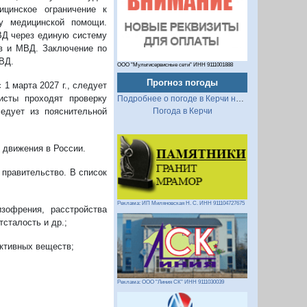
ицинское ограничение к
у медицинской помощи.
ВД через единую систему
ав и МВД. Заключение по
ВД.
ООО "Мультисервисные сети" ИНН 9111001888
Прогноз погоды
1 марта 2027 г., следует
исты проходят проверку
Подробнее о погоде в Керчи на 2 недели
ледует из пояснительной
Погода в Керчи
 движения в России.
правительство. В список
Реклама: ИП Миляновская Н. С. ИНН 911104727675
зофрения, расстройства
тсталость и др.;
активных веществ;
Реклама: ООО "Линия СК" ИНН 9111030039