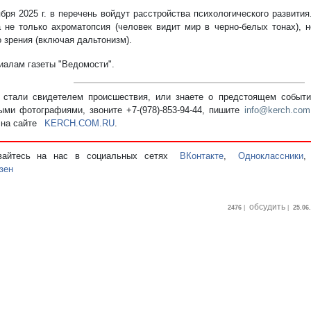
ября 2025 г. в перечень войдут расстройства психологического развития
 не только ахроматопсия (человек видит мир в черно-белых тонах), 
о зрения (включая дальтонизм).
иалам газеты "Ведомости".
стали свидетелем происшествия, или знаете о предстоящем событии
ыми фотографиями, звоните +7-(978)-853-94-44,
пишите
info@kerch.com
 на сайте
KERCH.COM.RU
.
вайтесь на нас в социальных сетях
ВКонтакте
,
Одноклассники
зен
обсудить
2476
|
|
25.06