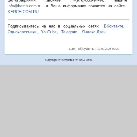
фотографиями, звоните +7-(978)-853-94-44,
пишите
info@kerch.com.ru
и Ваша информация появится на сайте
KERCH.COM.RU
.
Подписывайтесь на нас в социальных сетях
ВКонтакте
,
Одноклассники
,
YouTube
,
Telegram
,
Яндекс.Дзен
обсудить
1149
|
|
10.06.2025 09:22
Copyright © KerchNET ® 2003-2026