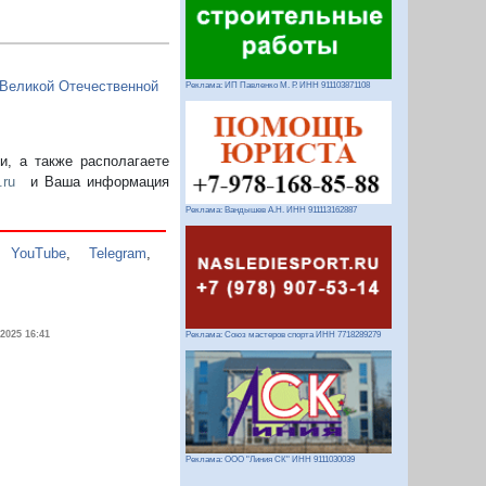
 Великой Отечественной
Реклама: ИП Павленко М. Р. ИНН 911103871108
, а также располагаете
.ru
и Ваша информация
Реклама: Вандышев А.Н. ИНН 911113162887
,
YouTube
,
Telegram
,
.2025 16:41
Реклама: Союз мастеров спорта ИНН 7718289279
Реклама: ООО "Линия СК" ИНН 9111030039