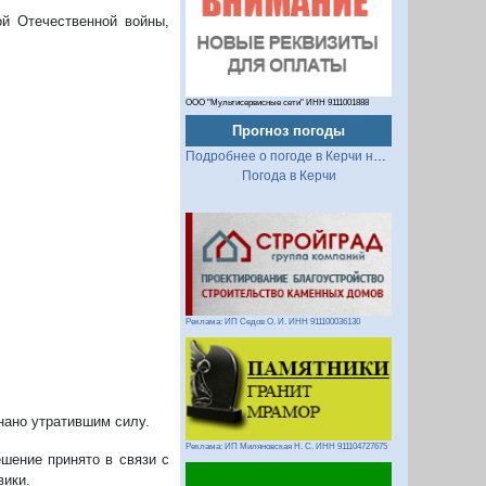
ой Отечественной войны,
ООО "Мультисервисные сети" ИНН 9111001888
Прогноз погоды
Подробнее о погоде в Керчи на 2 недели
Погода в Керчи
Реклама: ИП Седов О. И. ИНН 911100036130
нано утратившим силу.
Реклама: ИП Миляновская Н. С. ИНН 911104727675
шение принято в связи с
ики.