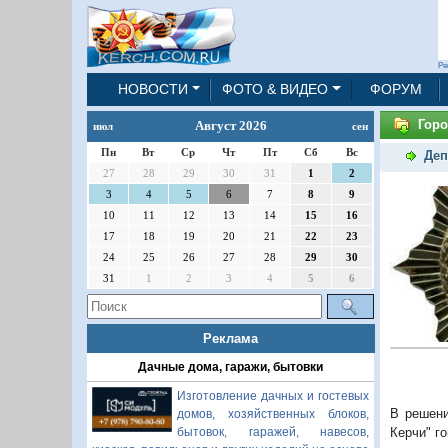
Ре
НОВОСТИ
ФОТО & ВИДЕО
ФОРУМ
Горо
Август 2026
июл
сен
Пн
Вт
Ср
Чт
Пт
Сб
Вс
Деп
27
28
29
30
31
1
2
3
4
5
6
7
8
9
10
11
12
13
14
15
16
17
18
19
20
21
22
23
24
25
26
27
28
29
30
31
1
2
3
4
5
6
Реклама
Дачные дома, гаражи, бытовки
Изготовление дачных и гостевых
В решени
домов, хозяйственных блоков,
бытовок, гаражей, навесов,
Керчи" го