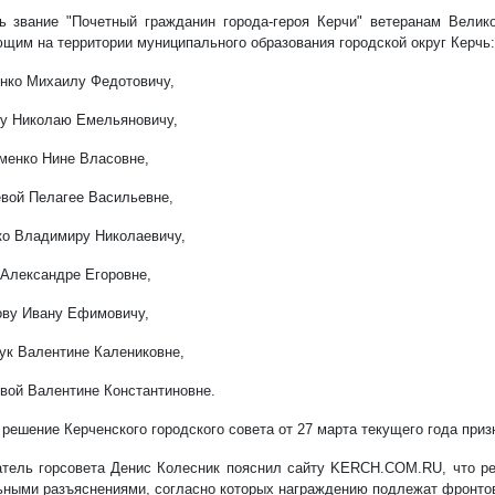
ь звание "Почетный гражданин города-героя Керчи" ветеранам Велик
щим на территории муниципального образования городской округ Керчь:
енко Михаилу Федотовичу,
ву Николаю Емельяновичу,
именко Нине Власовне,
евой Пелагее Васильевне,
ко Владимиру Николаевичу,
 Александре Егоровне,
ову Ивану Ефимовичу,
ук Валентине Калениковне,
овой Валентине Константиновне.
 решение Керченского городского совета от 27 марта текущего года приз
тель горсовета Денис Колесник пояснил сайту KERCH.COM.RU, что ре
ными разъяснениями, согласно которых награждению подлежат фронтов