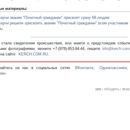
ые материалы:
Керчи звание "Почетный гражданин" присвоят сразу 68 людям
Керчи решили присвоить звание "Почетный гражданин" всем участникам
ны
стали свидетелем происшествия, или знаете о предстоящем событии
ыми фотографиями, звоните +7-(978)-853-94-44,
пишите
info@kerch.com
 на сайте
KERCH.COM.RU
.
вайтесь на нас в социальных сетях
ВКонтакте
,
Одноклассники
зен
обсудить
3295
|
|
09.04