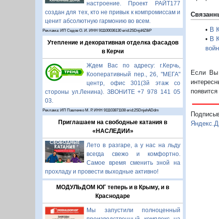
настроение. Проект РАЙТ177
создан для тех, кто не привык к компромиссам и
Связанн
ценит абсолютную гармонию во всем.
•
В 
Реклама: ИП Седов О. И. ИНН 911100036130 erid:2SDnjd4Z8iP
•
В 
Утепление и декоративная отделка фасадов
вой
в Керчи
Ждем Вас по адресу: г.Керчь,
Если Вы 
Кооперативный пер., 26, "МЕГА"
интересн
центр, офис 301(3й этаж со
появится
стороны ул.Ленина). ЗВОНИТЕ +7 978 141 05
03.
Реклама: ИП Павленко М. Р. ИНН 911103871108 erid:2SDnjehADdm
Подписы
Приглашаем на свободные катания в
Яндекс.Д
«НАСЛЕДИИ»
Лето в разгаре, а у нас на льду
всегда свежо и комфортно.
Самое время сменить зной на
прохладу и провести выходные активно!
МОДУЛЬДОМ ЮГ теперь и в Крыму, и в
Краснодаре
Мы запустили полноценный