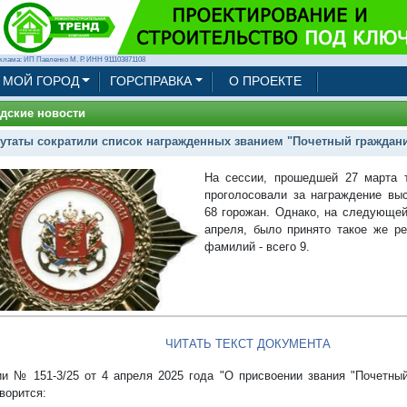
клама: ИП Павленко М. Р. ИНН 911103871108
МОЙ ГОРОД
ГОРСПРАВКА
О ПРОЕКТЕ
дские новости
утаты сократили список награжденных званием "Почетный граждани
На сессии, прошедшей 27 марта т
проголосовали за награждение вы
68 горожан. Однако, на следующей
апреля, было принято такое же ре
фамилий - всего 9.
ЧИТАТЬ ТЕКСТ ДОКУМЕНТА
и № 151-3/25 от 4 апреля 2025 года "О присвоении звания "Почетный
ворится: