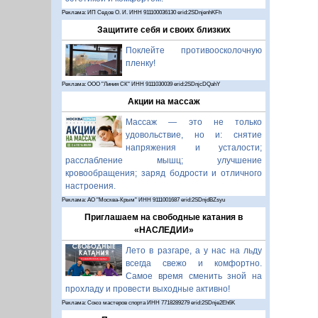
Реклама: ИП Седов О. И. ИНН 911100036130 erid:2SDnjenhKFh
Защитите себя и своих близких
Поклейте противоосколочную
пленку!
Реклама: ООО "Линия СК" ИНН 9111030039 erid:2SDnjcDQahY
Акции на массаж
Массаж — это не только
удовольствие, но и: снятие
напряжения и усталости;
расслабление мышц; улучшение
кровообращения; заряд бодрости и отличного
настроения.
Реклама: АО "Москва-Крым" ИНН 9111001687 erid:2SDnjdBZsyu
Приглашаем на свободные катания в
«НАСЛЕДИИ»
Лето в разгаре, а у нас на льду
всегда свежо и комфортно.
Самое время сменить зной на
прохладу и провести выходные активно!
Реклама: Союз мастеров спорта ИНН 7718289279 erid:2SDnje2Eh6K