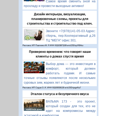
Самое время сменить зной на
прохладу и провести выходные активно!
Дизайн интерьера, визуализации,
планировочные схемы, проекты для
строительства и строительство под ключ.
Звоните +7(978)141-05-03 Адрес:
г.Керчь, пер.Кооперативный д.26
ТЦ "МЕГА" офис 301.
Реклама: ИП Павленко М. Р. ИНН 911103871108 erid:2SDnjcRB4xz
Проверено временем: что говорят наши
клиенты о домах спустя время
Выбор дома — это инвестиция в
комфорт, который должен
работать годами. И самые
точные отзывы появляются после нескольких
суровых зим, жарких лет и будничной жизни.
Реклама: ИП Седов О. И. ИНН 911100036130 erid:2SDnjegnNa7
Эталон статуса и безупречного вкуса
ВАЛЬМА 173 - это проект,
который создан для тех, кто не
идет на компромиссы между
эстетикой и комфортом.