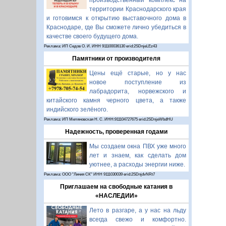
производственный комплекс на
территории Краснодарского края
и готовимся к открытию выставочного дома в
Краснодаре, где Вы сможете лично убедиться в
качестве своего будущего дома.
Реклама: ИП Седов О. И. ИНН 911100036130 erid:2SDnjeLEz43
Памятники от производителя
Цены ещё старые, но у нас
новое поступление из
лабрадорита, норвежского и
китайского камня черного цвета, а также
индийского зелёного.
Реклама: ИП Миляновская Н. С. ИНН:911104727675 erid:2SDnjeWbdHU
Надежность, проверенная годами
Мы создаем окна ПВХ уже много
лет и знаем, как сделать дом
уютнее, а расходы энергии ниже.
Реклама: ООО "Линия СК" ИНН 9111030039 erid:2SDnjdvNRt7
Приглашаем на свободные катания в
«НАСЛЕДИИ»
Лето в разгаре, а у нас на льду
всегда свежо и комфортно.