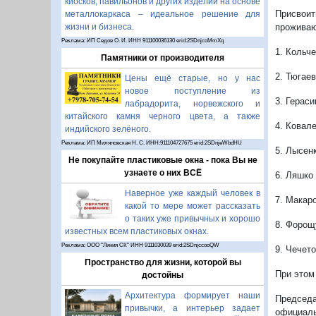
киосков, павильонов и других изделий на основе
Присвоит
металлокаркаса – идеальное решение для
жизни и бизнеса.
проживаю
Реклама: ИП Седов О. И. ИНН 911100036130 erid:2SDnjcoMmXq
1. Кольч
Памятники от производителя
2. Тюгае
Цены ещё старые, но у нас
новое поступление из
3. Герас
лабрадорита, норвежского и
китайского камня черного цвета, а также
4. Ковал
индийского зелёного.
Реклама: ИП Миляновская Н. С. ИНН:911104727675 erid:2SDnjeWbdHU
5. Лысен
Не покупайте пластиковые окна - пока Вы не
узнаете о них ВСЁ
6. Ляшко
Наверное уже каждый человек в
7. Макар
какой то мере может рассказать
о таких уже привычных и хорошо
8. Форощ
известных всем пластиковых окнах.
Реклама: ООО "Линия СК" ИНН 9111030039 erid:2SDnjccooQW
9. Чечет
Пространство для жизни, которой вы
При этом
достойны
Архитектура формирует наши
Председа
привычки, а интерьер задает
официаль