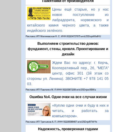
Памятники от производителя
Цены ещё старые, но у нас
новое поступление из
лабрадорита, норвежского и
китайского камня черного цвета, а также
индийского зелёного.
Реклама: ИП Миляновская Н. С. ИНН:911104727675 erid:2SDnjeWbdHU
Выполняем строительство домов:
фундамент, стены, кровля. Проектирование и
дизайн
Ждем Вас по адресу: г. Керчь,
Кооперативный пер., 26, "МЕГА"
центр, офис 301 (3й этаж со
стороны ул. Ленина). ЗВОНИТЕ +7 978 141 05
03.
Реклама: ИП Павленко М. Р. ИНН 911103871108 erid:2SDnjesXBWa
Ошибка №4. Одни очки на все случаи жизни
«Куплю одни очки и буду в них и
читать, и работать за
компьютером».
Реклама: ИП Третьяков А. П. ИНН 911100089407 erid:2SDnjd5TWYb
Надежность, проверенная годами