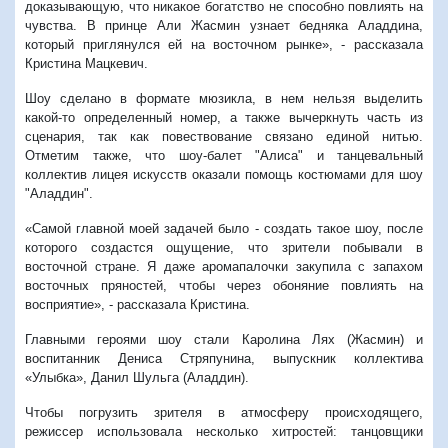
доказывающую, что никакое богатство не способно повлиять на
чувства. В принце Али Жасмин узнает бедняка Аладдина,
который приглянулся ей на восточном рынке», - рассказала
Кристина Мацкевич.
Шоу сделано в формате мюзикла, в нем нельзя выделить
какой-то определенный номер, а также вычеркнуть часть из
сценария, так как повествование связано единой нитью.
Отметим также, что шоу-балет "Алиса" и танцевальный
коллектив лицея искусств оказали помощь костюмами для шоу
"Аладдин".
«Самой главной моей задачей было - создать такое шоу, после
которого создастся ощущение, что зрители побывали в
восточной стране. Я даже аромапалочки закупила с запахом
восточных пряностей, чтобы через обоняние повлиять на
восприятие», - рассказала Кристина.
Главными героями шоу стали Каролина Лях (Жасмин) и
воспитанник Дениса Стряпунина, выпускник коллектива
«Улыбка», Данил Шульга (Аладдин).
Чтобы погрузить зрителя в атмосферу происходящего,
режиссер использовала несколько хитростей: танцовщики