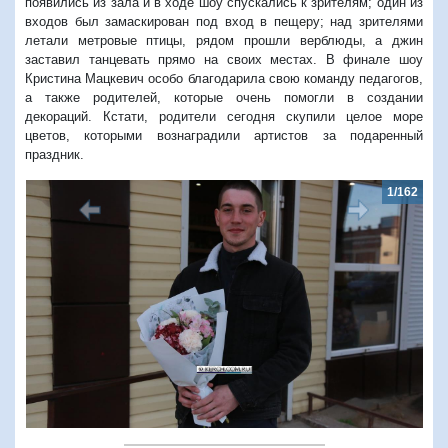
появились из зала и в ходе шоу спускались к зрителям; один из
входов был замаскирован под вход в пещеру; над зрителями
летали метровые птицы, рядом прошли верблюды, а джин
заставил танцевать прямо на своих местах. В финале шоу
Кристина Мацкевич особо благодарила свою команду педагогов,
а также родителей, которые очень помогли в создании
декораций. Кстати, родители сегодня скупили целое море
цветов, которыми вознаградили артистов за подаренный
праздник.
1/162
Предыдущий
Следую