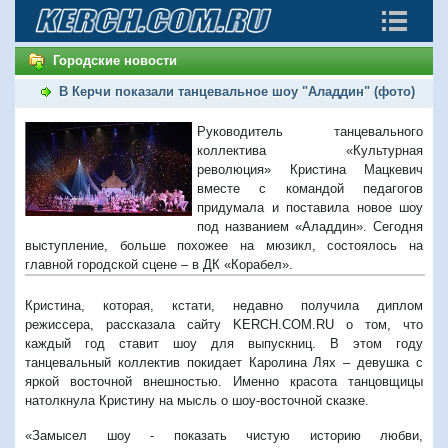
Городские новости
В Керчи показали танцевальное шоу "Аладдин" (фото)
Руководитель танцевального
коллектива «Культурная
революция» Кристина Мацкевич
вместе с командой педагогов
придумала и поставила новое шоу
под названием «Аладдин». Сегодня
выступление, больше похожее на мюзикл, состоялось на
главной городской сцене – в ДК «Корабел».
Кристина, которая, кстати, недавно получила диплом
режиссера, рассказала сайту KERCH.COM.RU о том, что
каждый год ставит шоу для выпускниц. В этом году
танцевальный коллектив покидает Каролина Лях – девушка с
яркой восточной внешностью. Именно красота танцовщицы
натолкнула Кристину на мысль о шоу-восточной сказке.
«Замысел шоу - показать чистую историю любви,